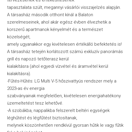
tapasztalata szült, megannyi vásárlói visszajelzés alapján.
A társasház második otthont kínál a Balaton
szerelmeseinek, ahol akár egész évben élvezhetik a
korszerű apartmanok kényelmét és a természet
közelségét,
amely ugyanakkor egy kivételesen értékálló befektetés is!
A társasház tetején korlátozott számú exkluzív panorámás
grill és napozó tetőterasz kerül
kialakításra (ahol egyedi vízvétel és áramvétel kerül
kialakításra).
-Fűtés-Hűtés: LG Multi V-5 hőszivattyús rendszer mely a
2023-as év energia
szabványainak megfelelően, kivételesen energiahatékony
üzemeltetést tesz lehetővé.
-A szobákba, nappalikba felszerelt beltéri egységek
léghűtést és légfűtést biztosítanak,
melynek köszönhetően rendkívül gyorsan hűtik le vagy fűtik