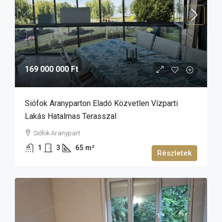
169 000 000 Ft
Siófok Aranyparton Eladó Közvetlen Vízparti
Lakás Hatalmas Terasszal
Siófok Aranypart
1
3
65
m²
Részletek