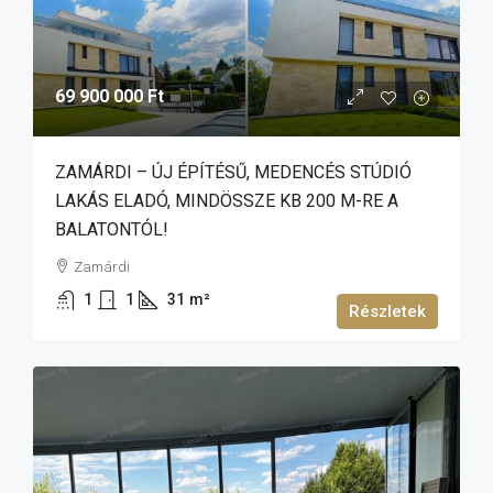
69 900 000 Ft
ZAMÁRDI – ÚJ ÉPÍTÉSŰ, MEDENCÉS STÚDIÓ
LAKÁS ELADÓ, MINDÖSSZE KB 200 M-RE A
BALATONTÓL!
Zamárdi
1
1
31
m²
Részletek