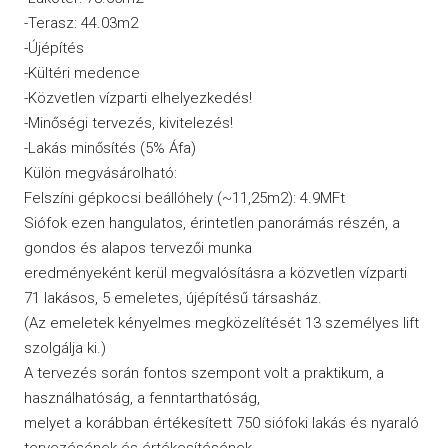
-Terasz: 44.03m2
-Újépítés
-Kültéri medence
-Közvetlen vízparti elhelyezkedés!
-Minőségi tervezés, kivitelezés!
-Lakás minősítés (5% Áfa)
Külön megvásárolható:
Felszíni gépkocsi beállóhely (~11,25m2): 4.9MFt
Siófok ezen hangulatos, érintetlen panorámás részén, a
gondos és alapos tervezői munka
eredményeként kerül megvalósításra a közvetlen vízparti
71 lakásos, 5 emeletes, újépítésű társasház.
(Az emeletek kényelmes megközelítését 13 személyes lift
szolgálja ki.)
A tervezés során fontos szempont volt a praktikum, a
használhatóság, a fenntarthatóság,
melyet a korábban értékesített 750 siófoki lakás és nyaraló
tervezésének és értékesítésének