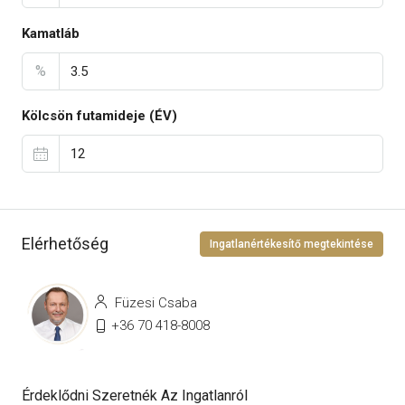
Kamatláb
%
Kölcsön futamideje (ÉV)
Elérhetőség
Ingatlanértékesítő megtekintése
Füzesi Csaba
+36 70 418-8008
Érdeklődni Szeretnék Az Ingatlanról