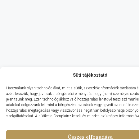
Süti tájékoztató
Használunk olyan technológiákat, mint a sütik, az eszközinformációk tárolására és
azért tesszük, hogy javítsuk a böngészési élményt és hogy (nem) személyre szabo
jelenítsünk meg. Ezen technológiákhoz való hozzájárulás lehetővé teszi számunkr
adatokat dolgozzunk fel, mint a böngészési szokások vagy egyedi azonosítók ezen
hozzájárulás megtagadása vagy visszavonása negatívan befolyásolhatja bizonyo
szolgáltatásokat. A sütiket a Complainz kezeli, és minden szükséges információval
Összes elfogadása