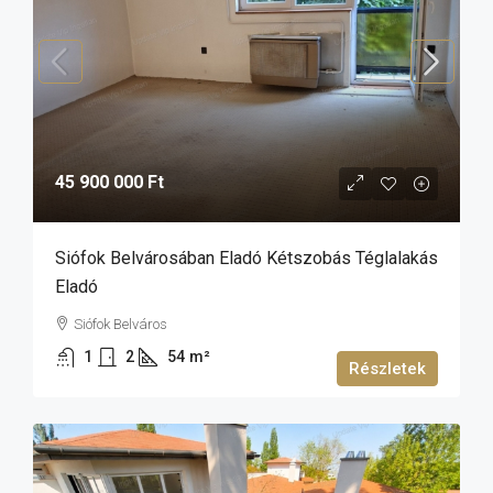
45 900 000 Ft
Siófok Belvárosában Eladó Kétszobás Téglalakás
Eladó
Siófok Belváros
1
2
54
m²
Részletek