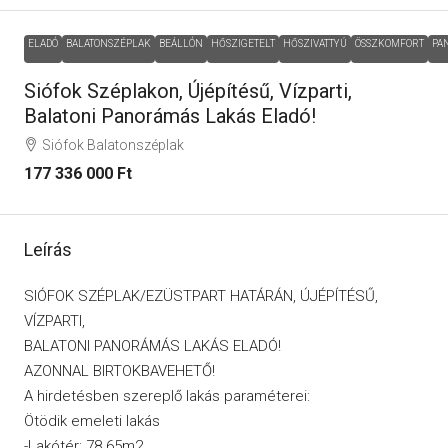
ELADÓ
BALATONSZÉPLAK
BEÁLLÓN
HŐSZIGETELT
HŐSZIVATTYÚ
ÖSSZKOMFORT
PA
Siófok Széplakon, Újépítésű, Vízparti,
Balatoni Panorámás Lakás Eladó!
Siófok Balatonszéplak
177 336 000 Ft
Leírás
SIÓFOK SZÉPLAK/EZÜSTPART HATÁRÁN, ÚJÉPÍTÉSŰ,
VÍZPARTI,
BALATONI PANORÁMÁS LAKÁS ELADÓ!
AZONNAL BIRTOKBAVEHETŐ!
A hirdetésben szereplő lakás paraméterei:
Ötödik emeleti lakás
-Lakótér: 78.65m2