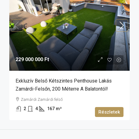
229 000 000 Ft
Exkluzív Belső Kétszintes Penthouse Lakás
Zamárdi-Felsőn, 200 Méterre A Balatontól!
Zamárdi Zamárdi felső
2
4
167
m²
Részletek