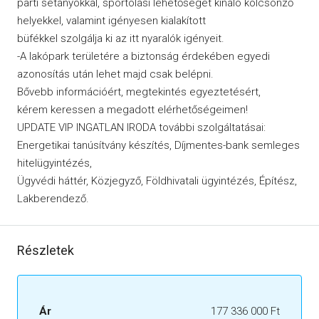
parti sétányokkal, sportolási lehetőséget kínáló kölcsönző
helyekkel, valamint igényesen kialakított
büfékkel szolgálja ki az itt nyaralók igényeit.
-A lakópark területére a biztonság érdekében egyedi
azonosítás után lehet majd csak belépni.
Bővebb információért, megtekintés egyeztetésért,
kérem keressen a megadott elérhetőségeimen!
UPDATE VIP INGATLAN IRODA további szolgáltatásai:
Energetikai tanúsítvány készítés, Díjmentes-bank semleges
hitelügyintézés,
Ügyvédi háttér, Közjegyző, Földhivatali ügyintézés, Építész,
Lakberendező.
Részletek
Ár
177 336 000 Ft