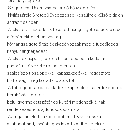
fel a helyiségeket.
-Szigetelés: 15 cm vastag külső hőszigetelés
-Nyílászárók: 3 rétegű üvegezéssel készülnek, külső oldalon
antracit színben.
-A lakáselválasztó falak fokozott hangszigetelésűek, plusz
a födémekben 4 cm vastag
hő/hangszigetelő táblák akadályozzák meg a függőleges
irányú hangterjedést.
-A lakások nappalijából és hálószobáiból a korlátlan
panoráma élvezete rozsdamentes,
szálcsiszolt oszlopokkal, kapaszkodókkal, ragasztott
biztonsági üveg korláttal biztosított.
-A több generációs családok kikapcsolódása érdekében, a
beruházás keretein
belül gyermekjátszótér és kültéri medencék állnak
rendelkezésre tulajdonosok számára.
-Az ingatlan előtt húzódó több mint 3 km hosszú
szabadstrand, további gondozott zöldterületekkel,