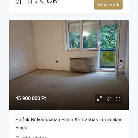
1
3
65
m²
Részletek
45 900 000 Ft
Siófok Belvárosában Eladó Kétszobás Téglalakás
Eladó