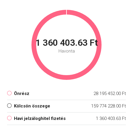
1 360 403.63 Ft
Havonta
Önrész
28 195 452.00 Ft
Kölcsön összege
159 774 228.00 Ft
Havi jelzáloghitel fizetés
1 360 403.63 Ft