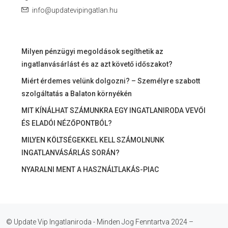
info@updatevipingatlan.hu
Milyen pénzügyi megoldások segíthetik az
ingatlanvásárlást és az azt követő időszakot?
Miért érdemes velünk dolgozni? – Személyre szabott
szolgáltatás a Balaton környékén
MIT KÍNÁLHAT SZÁMUNKRA EGY INGATLANIRODA VEVŐI
ÉS ELADÓI NÉZŐPONTBÓL?
MILYEN KÖLTSÉGEKKEL KELL SZÁMOLNUNK
INGATLANVÁSÁRLÁS SORÁN?
NYARALNI MENT A HASZNÁLTLAKÁS-PIAC
© Update Vip Ingatlaniroda - Minden Jog Fenntartva 2024 –