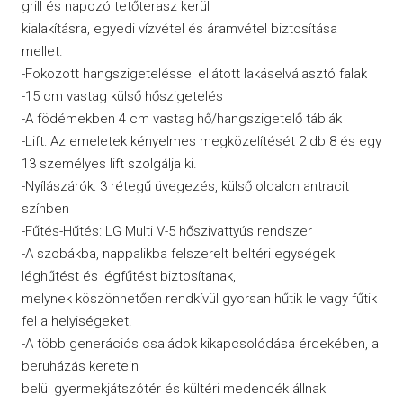
grill és napozó tetőterasz kerül
kialakításra, egyedi vízvétel és áramvétel biztosítása
mellet.
-Fokozott hangszigeteléssel ellátott lakáselválasztó falak
-15 cm vastag külső hőszigetelés
-A födémekben 4 cm vastag hő/hangszigetelő táblák
-Lift: Az emeletek kényelmes megközelítését 2 db 8 és egy
13 személyes lift szolgálja ki.
-Nyílászárók: 3 rétegű üvegezés, külső oldalon antracit
színben
-Fűtés-Hűtés: LG Multi V-5 hőszivattyús rendszer
-A szobákba, nappalikba felszerelt beltéri egységek
léghűtést és légfűtést biztosítanak,
melynek köszönhetően rendkívül gyorsan hűtik le vagy fűtik
fel a helyiségeket.
-A több generációs családok kikapcsolódása érdekében, a
beruházás keretein
belül gyermekjátszótér és kültéri medencék állnak