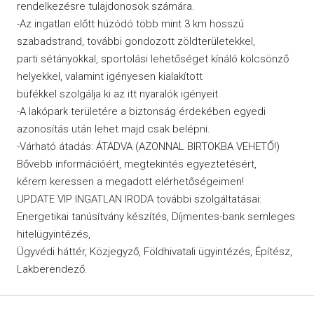
rendelkezésre tulajdonosok számára.
-Az ingatlan előtt húzódó több mint 3 km hosszú
szabadstrand, további gondozott zöldterületekkel,
parti sétányokkal, sportolási lehetőséget kínáló kölcsönző
helyekkel, valamint igényesen kialakított
büfékkel szolgálja ki az itt nyaralók igényeit.
-A lakópark területére a biztonság érdekében egyedi
azonosítás után lehet majd csak belépni.
-Várható átadás: ÁTADVA (AZONNAL BIRTOKBA VEHETŐ!)
Bővebb információért, megtekintés egyeztetésért,
kérem keressen a megadott elérhetőségeimen!
UPDATE VIP INGATLAN IRODA további szolgáltatásai:
Energetikai tanúsítvány készítés, Díjmentes-bank semleges
hitelügyintézés,
Ügyvédi háttér, Közjegyző, Földhivatali ügyintézés, Építész,
Lakberendező.