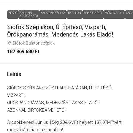
ELADÓ
AZONNAL
BALATONSZÉPLAK
BEÁLLÓN
HŐSZIGETELT
HŐSZIVATTYÚ
ÖSS
KÖLTÖZHETŐ
Siófok Széplakon, Új Építésű, Vízparti,
Örökpanorámás, Medencés Lakás Eladó!
Siófok Balatonszéplak
187 969 680 Ft
Leírás
SIÓFOK SZÉPLAK/EZÜSTPART HATÁRÁN, ÚJÉPÍTÉSŰ,
VÍZPARTI,
ÖRÖKPANORÁMÁS, MEDENCÉS LAKÁS ELADÓ!
AZONNAL BIRTOKBA VEHETŐ!
Árcsökkenés! Június 15-ig 209.6MFt helyett 187.97MFt-ért
megvásárolható az ingatlan!