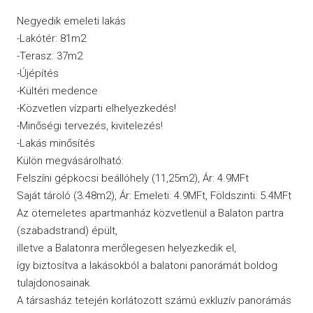
Negyedik emeleti lakás
-Lakótér: 81m2
-Terasz: 37m2
-Újépítés
-Kültéri medence
-Közvetlen vízparti elhelyezkedés!
-Minőségi tervezés, kivitelezés!
-Lakás minősítés
Külön megvásárolható:
Felszíni gépkocsi beállóhely (11,25m2), Ár: 4.9MFt
Saját tároló (3.48m2), Ár: Emeleti: 4.9MFt, Földszinti: 5.4MFt
Az ötemeletes apartmanház közvetlenül a Balaton partra
(szabadstrand) épült,
illetve a Balatonra merőlegesen helyezkedik el,
így biztosítva a lakásokból a balatoni panorámát boldog
tulajdonosainak.
A társasház tetején korlátozott számú exkluzív panorámás