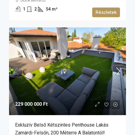
Siófok Belváros
1
2
54
m²
Részletek
229 000 000 Ft
Exkluzív Belső Kétszintes Penthouse Lakás
Zamárdi-Felsőn, 200 Méterre A Balatontól!