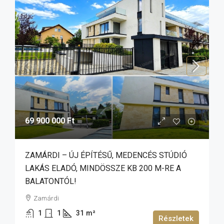
69 900 000 Ft
ZAMÁRDI – ÚJ ÉPÍTÉSŰ, MEDENCÉS STÚDIÓ
LAKÁS ELADÓ, MINDÖSSZE KB 200 M-RE A
BALATONTÓL!
Zamárdi
1
1
31
m²
Részletek