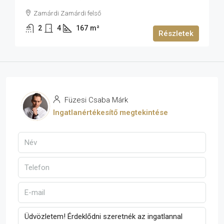
Zamárdi Zamárdi felső
2
4
167
m²
Részletek
Füzesi Csaba Márk
Ingatlanértékesítő megtekintése