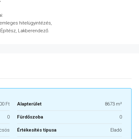
i:
semleges hitelügyintézés,
, Építész, Lakberendező.
00 Ft
Alapterület
8673 m²
0
Fürdőszoba
0
lcsös
Értékesítés típusa
Eladó