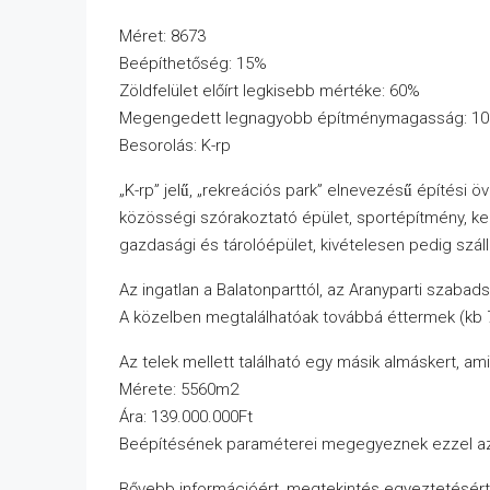
Méret: 8673
Beépíthetőség: 15%
Zöldfelület előírt legkisebb mértéke: 60%
Megengedett legnagyobb építménymagasság: 1
Besorolás: K-rp
„K-rp” jelű, „rekreációs park” elnevezésű építési 
közösségi szórakoztató épület, sportépítmény, k
gazdasági és tárolóépület, kivételesen pedig szállá
Az ingatlan a Balatonparttól, az Aranyparti szabad
A közelben megtalálhatóak továbbá éttermek (kb 7
Az telek mellett található egy másik almáskert, ami
Mérete: 5560m2
Ára: 139.000.000Ft
Beépítésének paraméterei megegyeznek ezzel az 
Bővebb információért, megtekintés egyeztetésért