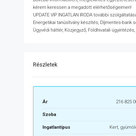
kérem keressen a megadott elérhetőségeimen!
UPDATE VIP INGATLAN IRODA további szolgáltatása
Energetikai tanúsítvány készítés, Díjmentes-bank 
Ügyvédi háttér, Közjegyző, Földhivatali ügyintézés
Részletek
Ár
216 825 0
Szoba
Ingatlantípus
Kert, gyümö