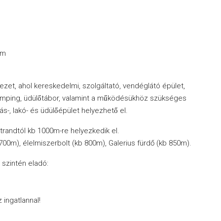
0m
övezet, ahol kereskedelmi, szolgáltató, vendéglátó épület,
emping, üdülőtábor, valamint a működésükhöz szükséges
s-, lakó- és üdülőépület helyezhető el.
strandtól kb 1000m-re helyezkedik el.
00m), élelmiszerbolt (kb 800m), Galerius fürdő (kb 850m).
 szintén eladó:
ingatlannal!
,