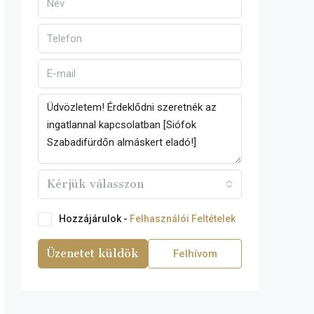
Kérjük válasszon
Hozzájárulok -
Felhasználói Feltételek
Üzenetet küldök
Felhívom