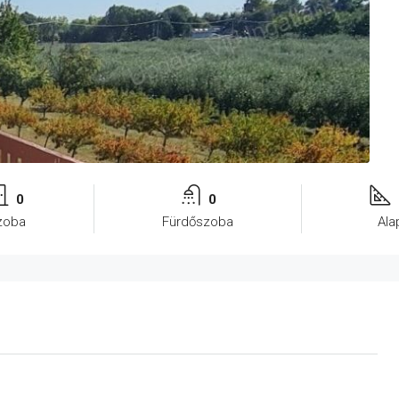
0
0
zoba
Fürdőszoba
Ala