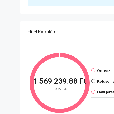
Hitel Kalkulátor
Önrész
1 569 239.88 Ft
Kölcsön 
Havonta
Havi jelz