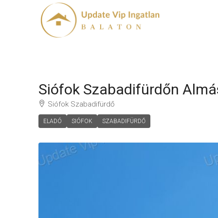
Siófok Szabadifürdőn Almás
Siófok Szabadifürdő
ELADÓ
SIÓFOK
SZABADIFÜRDŐ