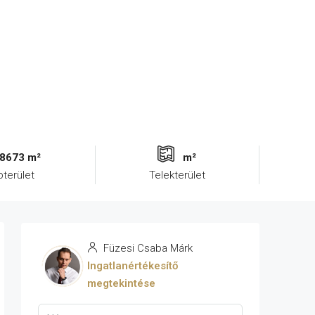
8673 m²
m²
pterület
Telekterület
Füzesi Csaba Márk
Ingatlanértékesítő
megtekintése