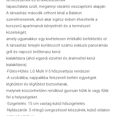
tapasztalata szült, megannyi vásárlói visszajelzés alapján.
A társasház második otthont kínál a Balaton
szerelmeseinek, ahol akár egész évben élvezhetik a
korszerű apartmanok kényelmét és a természet
közelségét,
amely ugyanakkor egy kivételesen értékálló befektetés is!
A társasház tetején korlátozott számú exkluzív panorámás
grill és napozó tetőterasz kerül
kialakításra (ahol egyedi vízvétel és áramvétel kerül
kialakításra).
-Fűtés-Hűtés: LG Multi V-5 hőszivattyús rendszer
-A szobákba, nappalikba felszerelt beltéri egységek
léghűtést és légfűtést biztosítanak,
melynek köszönhetően rendkívül gyorsan hűtik le vagy fűtik
fel a helyiségeket.
-Szigetelés: 15 cm vastag külső hőszigetelés
-Nyílászárók: 3 rétegű üvegezéssel készülnek, külső oldalon