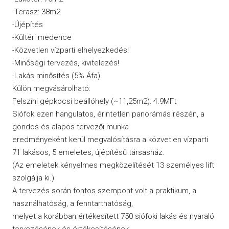
-Terasz: 38m2
-Újépítés
-Kültéri medence
-Közvetlen vízparti elhelyezkedés!
-Minőségi tervezés, kivitelezés!
-Lakás minősítés (5% Áfa)
Külön megvásárolható:
Felszíni gépkocsi beállóhely (~11,25m2): 4.9MFt
Siófok ezen hangulatos, érintetlen panorámás részén, a
gondos és alapos tervezői munka
eredményeként kerül megvalósításra a közvetlen vízparti
71 lakásos, 5 emeletes, újépítésű társasház.
(Az emeletek kényelmes megközelítését 13 személyes lift
szolgálja ki.)
A tervezés során fontos szempont volt a praktikum, a
használhatóság, a fenntarthatóság,
melyet a korábban értékesített 750 siófoki lakás és nyaraló
tervezésének és értékesítésének