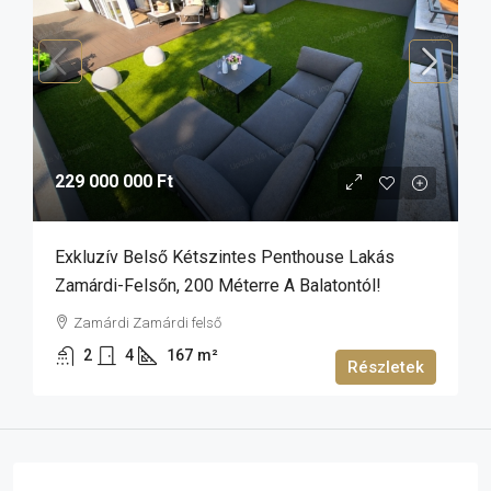
229 000 000 Ft
Exkluzív Belső Kétszintes Penthouse Lakás
Zamárdi-Felsőn, 200 Méterre A Balatontól!
Zamárdi Zamárdi felső
2
4
167
m²
Részletek