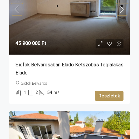
45 900 000 Ft
Siófok Belvárosában Eladó Kétszobás Téglalakás
Eladó
Siófok Belváros
1
2
54
m²
Részletek