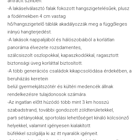
antracit színben.
-A lakáselválasztó falak fokozott hangszigetelésűek, plusz
a födémekben 4 cm vastag
hő/hangszigetelő táblák akadályozzák meg a függőleges
irányú hangterjedést.
-A lakások nappalijából és hálószobáiból a korlátlan
panoráma élvezete rozsdamentes,
szálcsiszolt oszlopokkal, kapaszkodókkal, ragasztott
biztonsági üveg korláttal biztosított.
-A több generációs családok kikapcsolódása érdekében, a
beruházás keretein
belül gyermekjátszótér és kültéri medencék állnak
rendelkezésre tulajdonosok számára.
-Az ingatlan előtt húzódó több mint 3 km hosszú
szabadstrand, további gondozott zöldterületekkel,
parti sétányokkal, sportolási lehetőséget kínáló kölcsönző
helyekkel, valamint igényesen kialakított
büfékkel szolgálja ki az itt nyaralók igényeit.