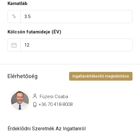
Kamatláb
%
Kölcsön futamideje (ÉV)
Elérhetőség
Ingatlanértékesítő megtekintése
Füzesi Csaba
+36 70 418-8008
Érdeklődni Szeretnék Az Ingatlanról