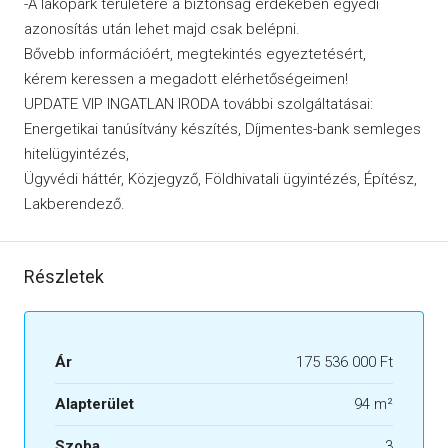
-A lakópark területére a biztonság érdekében egyedi
azonosítás után lehet majd csak belépni.
Bővebb információért, megtekintés egyeztetésért,
kérem keressen a megadott elérhetőségeimen!
UPDATE VIP INGATLAN IRODA további szolgáltatásai:
Energetikai tanúsítvány készítés, Díjmentes-bank semleges
hitelügyintézés,
Ügyvédi háttér, Közjegyző, Földhivatali ügyintézés, Építész,
Lakberendező.
Részletek
Ár
175 536 000 Ft
Alapterület
94 m²
Szoba
3