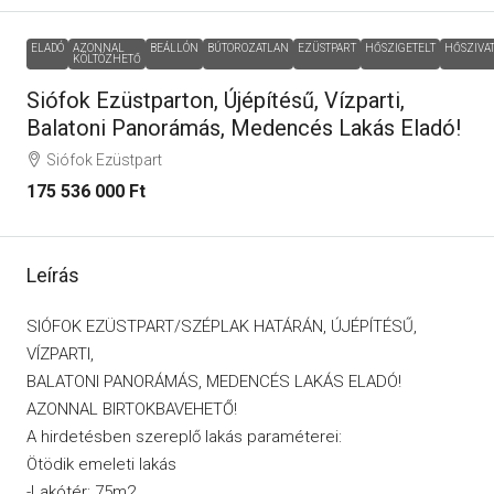
ELADÓ
AZONNAL
BEÁLLÓN
BÚTOROZATLAN
EZÜSTPART
HŐSZIGETELT
HŐSZIVA
KÖLTÖZHETŐ
Siófok Ezüstparton, Újépítésű, Vízparti,
Balatoni Panorámás, Medencés Lakás Eladó!
Siófok Ezüstpart
175 536 000 Ft
Leírás
SIÓFOK EZÜSTPART/SZÉPLAK HATÁRÁN, ÚJÉPÍTÉSŰ,
VÍZPARTI,
BALATONI PANORÁMÁS, MEDENCÉS LAKÁS ELADÓ!
AZONNAL BIRTOKBAVEHETŐ!
A hirdetésben szereplő lakás paraméterei:
Ötödik emeleti lakás
-Lakótér: 75m2