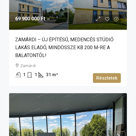
69 900 000 Ft
ZAMÁRDI – ÚJ ÉPÍTÉSŰ, MEDENCÉS STÚDIÓ
LAKÁS ELADÓ, MINDÖSSZE KB 200 M-RE A
BALATONTÓL!
Zamárdi
1
1
31
m²
Részletek