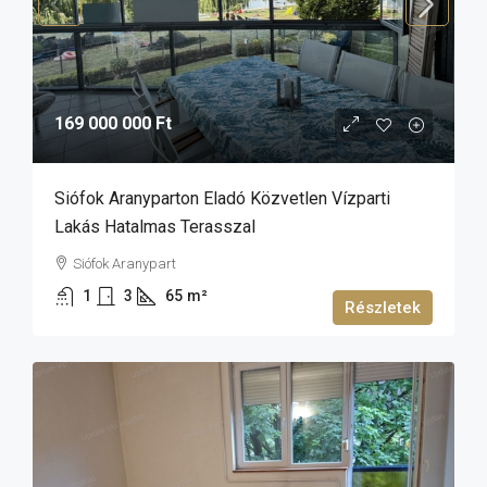
169 000 000 Ft
Siófok Aranyparton Eladó Közvetlen Vízparti
Lakás Hatalmas Terasszal
Siófok Aranypart
1
3
65
m²
Részletek