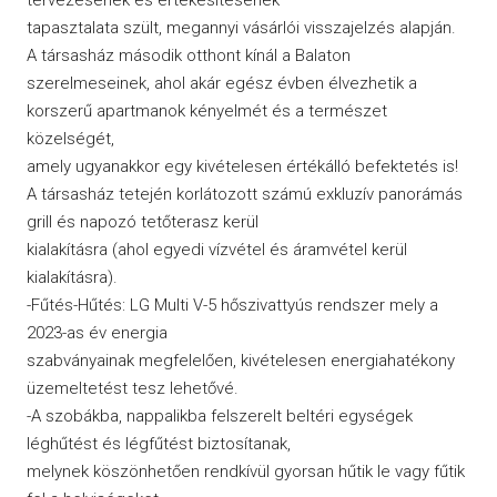
tapasztalata szült, megannyi vásárlói visszajelzés alapján.
A társasház második otthont kínál a Balaton
szerelmeseinek, ahol akár egész évben élvezhetik a
korszerű apartmanok kényelmét és a természet
közelségét,
amely ugyanakkor egy kivételesen értékálló befektetés is!
A társasház tetején korlátozott számú exkluzív panorámás
grill és napozó tetőterasz kerül
kialakításra (ahol egyedi vízvétel és áramvétel kerül
kialakításra).
-Fűtés-Hűtés: LG Multi V-5 hőszivattyús rendszer mely a
2023-as év energia
szabványainak megfelelően, kivételesen energiahatékony
üzemeltetést tesz lehetővé.
-A szobákba, nappalikba felszerelt beltéri egységek
léghűtést és légfűtést biztosítanak,
melynek köszönhetően rendkívül gyorsan hűtik le vagy fűtik