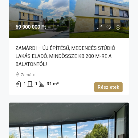
69 900 000 Ft
ZAMÁRDI – ÚJ ÉPÍTÉSŰ, MEDENCÉS STÚDIÓ
LAKÁS ELADÓ, MINDÖSSZE KB 200 M-RE A
BALATONTÓL!
Zamárdi
1
1
31
m²
Részletek