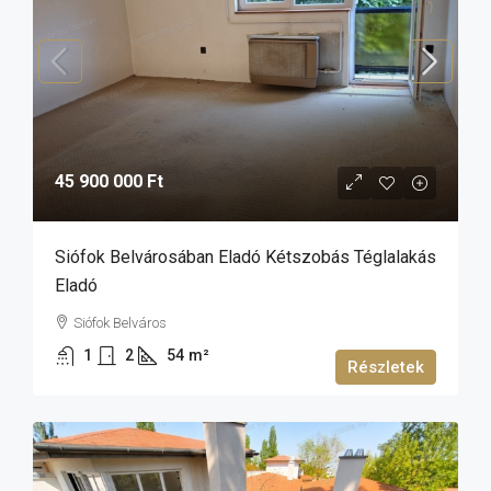
45 900 000 Ft
Siófok Belvárosában Eladó Kétszobás Téglalakás
Eladó
Siófok Belváros
1
2
54
m²
Részletek