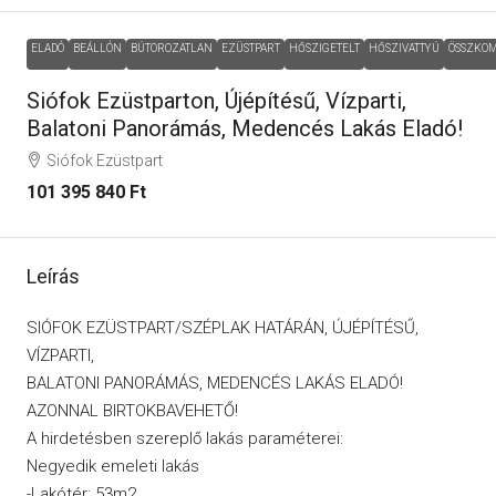
ELADÓ
BEÁLLÓN
BÚTOROZATLAN
EZÜSTPART
HŐSZIGETELT
HŐSZIVATTYÚ
ÖSSZKO
Siófok Ezüstparton, Újépítésű, Vízparti,
Balatoni Panorámás, Medencés Lakás Eladó!
Siófok Ezüstpart
101 395 840 Ft
Leírás
SIÓFOK EZÜSTPART/SZÉPLAK HATÁRÁN, ÚJÉPÍTÉSŰ,
VÍZPARTI,
BALATONI PANORÁMÁS, MEDENCÉS LAKÁS ELADÓ!
AZONNAL BIRTOKBAVEHETŐ!
A hirdetésben szereplő lakás paraméterei:
Negyedik emeleti lakás
-Lakótér: 53m2