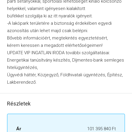
parti sétányokkal, sportolási lehetőséget kínáló kölcsönző
helyekkel, valamint igényesen kialakított
büfékkel szolgálja ki az itt nyaralók igényeit.
-A lakópark területére a biztonság érdekében egyedi
azonosítás után lehet majd csak belépni.
Bővebb információért, megtekintés egyeztetésért,
kérem keressen a megadott elérhetőségeimen!
UPDATE VIP INGATLAN IRODA további szolgáltatásai:
Energetikai tanúsítvány készítés, Díjmentes-bank semleges
hitelügyintézés,
Ügyvédi háttér, Közjegyző, Földhivatali ügyintézés, Építész,
Lakberendező.
Részletek
Ár
101 395 840 Ft