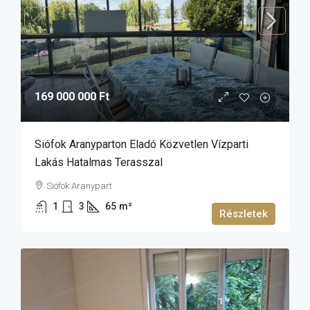
169 000 000 Ft
Siófok Aranyparton Eladó Közvetlen Vízparti
Lakás Hatalmas Terasszal
Siófok Aranypart
1
3
65
m²
Részletek