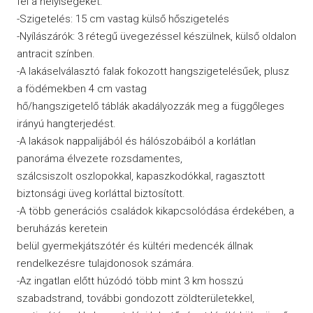
fel a helyiségeket.
-Szigetelés: 15 cm vastag külső hőszigetelés
-Nyílászárók: 3 rétegű üvegezéssel készülnek, külső oldalon
antracit színben.
-A lakáselválasztó falak fokozott hangszigetelésűek, plusz
a födémekben 4 cm vastag
hő/hangszigetelő táblák akadályozzák meg a függőleges
irányú hangterjedést.
-A lakások nappalijából és hálószobáiból a korlátlan
panoráma élvezete rozsdamentes,
szálcsiszolt oszlopokkal, kapaszkodókkal, ragasztott
biztonsági üveg korláttal biztosított.
-A több generációs családok kikapcsolódása érdekében, a
beruházás keretein
belül gyermekjátszótér és kültéri medencék állnak
rendelkezésre tulajdonosok számára.
-Az ingatlan előtt húzódó több mint 3 km hosszú
szabadstrand, további gondozott zöldterületekkel,