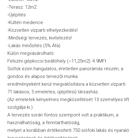
-Terasz: 12m2
-Újépítés
-Kültéri medence
-Közvetlen vízparti elhelyezkedés!
-Minőségi tervezés, kivitelezés!
-Lakás minősítés (5% Áfa)
Külön megvásárolható:
Felszíni gépkocsi beállóhely (~11,25m2): 4.9MFt
Siófok ezen hangulatos, érintetlen panorámás részén, a
gondos és alapos tervezői munka
eredményeként kerül megvalósításra a közvetlen vízparti
71 lakásos, 5 emeletes, újépítésű társasház.
(Az emeletek kényelmes megközelítését 13 személyes lift
szolgálja ki.)
A tervezés során fontos szempont volt a praktikum, a
használhatóság, a fenntarthatóság,
melyet a korábban értékesített 750 siófoki lakás és nyaraló
tervezésének és értékesítésének