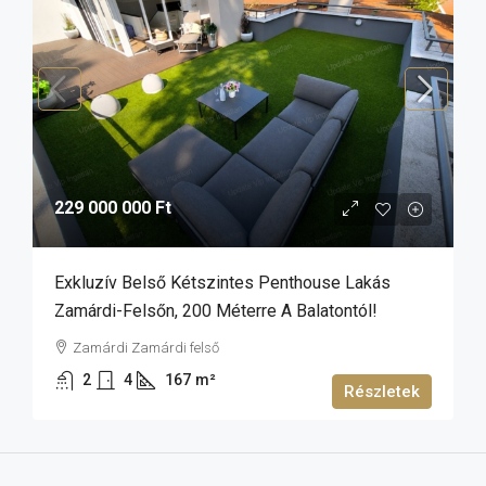
229 000 000 Ft
Exkluzív Belső Kétszintes Penthouse Lakás
Zamárdi-Felsőn, 200 Méterre A Balatontól!
Zamárdi Zamárdi felső
2
4
167
m²
Részletek