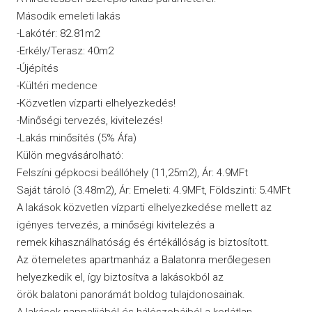
Második emeleti lakás
-Lakótér: 82.81m2
-Erkély/Terasz: 40m2
-Újépítés
-Kültéri medence
-Közvetlen vízparti elhelyezkedés!
-Minőségi tervezés, kivitelezés!
-Lakás minősítés (5% Áfa)
Külön megvásárolható:
Felszíni gépkocsi beállóhely (11,25m2), Ár: 4.9MFt
Saját tároló (3.48m2), Ár: Emeleti: 4.9MFt, Földszinti: 5.4MFt
A lakások közvetlen vízparti elhelyezkedése mellett az
igényes tervezés, a minőségi kivitelezés a
remek kihasználhatóság és értékállóság is biztosított.
Az ötemeletes apartmanház a Balatonra merőlegesen
helyezkedik el, így biztosítva a lakásokból az
örök balatoni panorámát boldog tulajdonosainak.
A lakások nappalijából és hálószobáiból a korlátlan