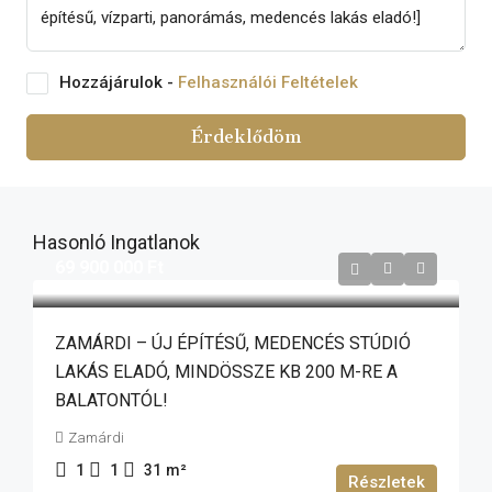
Hozzájárulok -
Felhasználói Feltételek
Érdeklődöm
Hasonló Ingatlanok
69 900 000 Ft
ZAMÁRDI – ÚJ ÉPÍTÉSŰ, MEDENCÉS STÚDIÓ
LAKÁS ELADÓ, MINDÖSSZE KB 200 M-RE A
BALATONTÓL!
Zamárdi
1
1
31
m²
Részletek