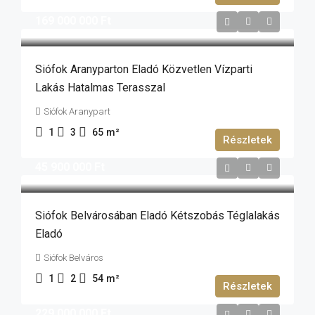
169 000 000 Ft
Siófok Aranyparton Eladó Közvetlen Vízparti
Lakás Hatalmas Terasszal
Siófok Aranypart
1
3
65
m²
Részletek
45 900 000 Ft
Siófok Belvárosában Eladó Kétszobás Téglalakás
Eladó
Siófok Belváros
1
2
54
m²
Részletek
229 000 000 Ft