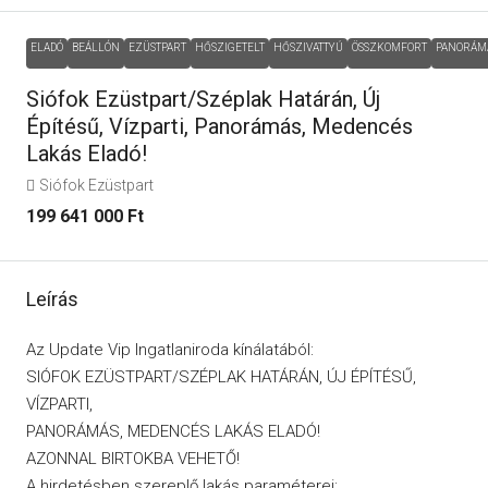
ELADÓ
BEÁLLÓN
EZÜSTPART
HŐSZIGETELT
HŐSZIVATTYÚ
ÖSSZKOMFORT
PANORÁM
Siófok Ezüstpart/Széplak Határán, Új
Építésű, Vízparti, Panorámás, Medencés
Lakás Eladó!
Siófok Ezüstpart
199 641 000 Ft
Leírás
Az Update Vip Ingatlaniroda kínálatából:
SIÓFOK EZÜSTPART/SZÉPLAK HATÁRÁN, ÚJ ÉPÍTÉSŰ,
VÍZPARTI,
PANORÁMÁS, MEDENCÉS LAKÁS ELADÓ!
AZONNAL BIRTOKBA VEHETŐ!
A hirdetésben szereplő lakás paraméterei: