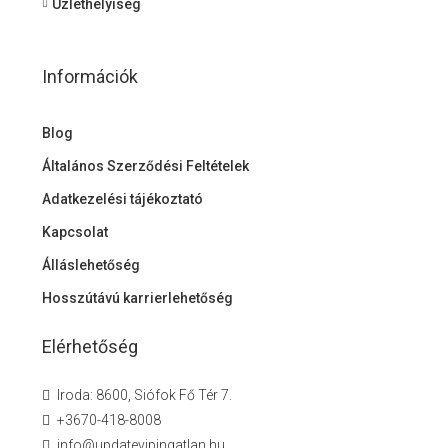
Üzlethelyiség
Információk
Blog
Általános Szerződési Feltételek
Adatkezelési tájékoztató
Kapcsolat
Álláslehetőség
Hosszútávú karrierlehetőség
Elérhetőség
Iroda: 8600, Siófok Fő Tér 7.
+3670-418-8008
info@updatevipingatlan.hu