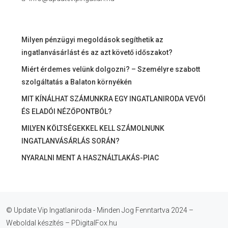
Milyen pénzügyi megoldások segíthetik az
ingatlanvásárlást és az azt követő időszakot?
Miért érdemes velünk dolgozni? – Személyre szabott
szolgáltatás a Balaton környékén
MIT KÍNÁLHAT SZÁMUNKRA EGY INGATLANIRODA VEVŐI
ÉS ELADÓI NÉZŐPONTBÓL?
MILYEN KÖLTSÉGEKKEL KELL SZÁMOLNUNK
INGATLANVÁSÁRLÁS SORÁN?
NYARALNI MENT A HASZNÁLTLAKÁS-PIAC
© Update Vip Ingatlaniroda - Minden Jog Fenntartva 2024 –
Weboldal készítés – PDigitalFox.hu