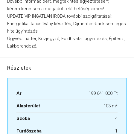
Bővebb információért, megtekintés egyeztetésért,
kérem keressen a megadott elérhetőségeimen!
UPDATE VIP INGATLAN IRODA további szolgáltatásai:
Energetikai tanúsítvány készítés, Díjmentes-bank semleges
hitelügyintézés,
Ügyvédi háttér, Közjegyző, Földhivatali ügyintézés, Építész,
Lakberendező.
Részletek
Ár
199 641 000 Ft
Alapterület
103 m²
Szoba
4
Fürdőszoba
1