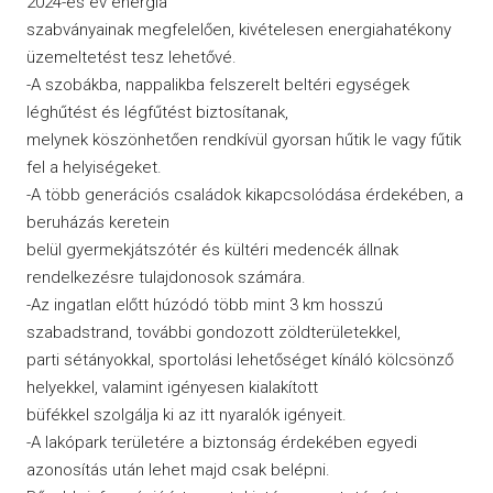
2024-es év energia
szabványainak megfelelően, kivételesen energiahatékony
üzemeltetést tesz lehetővé.
-A szobákba, nappalikba felszerelt beltéri egységek
léghűtést és légfűtést biztosítanak,
melynek köszönhetően rendkívül gyorsan hűtik le vagy fűtik
fel a helyiségeket.
-A több generációs családok kikapcsolódása érdekében, a
beruházás keretein
belül gyermekjátszótér és kültéri medencék állnak
rendelkezésre tulajdonosok számára.
-Az ingatlan előtt húzódó több mint 3 km hosszú
szabadstrand, további gondozott zöldterületekkel,
parti sétányokkal, sportolási lehetőséget kínáló kölcsönző
helyekkel, valamint igényesen kialakított
büfékkel szolgálja ki az itt nyaralók igényeit.
-A lakópark területére a biztonság érdekében egyedi
azonosítás után lehet majd csak belépni.