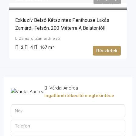
Exkluzív Belső Kétszintes Penthouse Lakás
Zamárdi-Felsőn, 200 Méterre A Balatontól!
Zamárdi Zamárdi felső
2
4
167
m²
Részletek
Várdai Andrea
Ingatlanértékesítő megtekintése