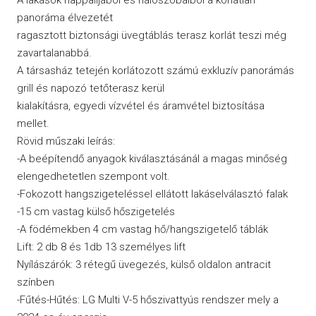
panoráma élvezetét
ragasztott biztonsági üvegtáblás terasz korlát teszi még
zavartalanabbá.
A társasház tetején korlátozott számú exkluzív panorámás
grill és napozó tetőterasz kerül
kialakításra, egyedi vízvétel és áramvétel biztosítása
mellet.
Rövid műszaki leírás:
-A beépítendő anyagok kiválasztásánál a magas minőség
elengedhetetlen szempont volt.
-Fokozott hangszigeteléssel ellátott lakáselválasztó falak
-15 cm vastag külső hőszigetelés
-A födémekben 4 cm vastag hő/hangszigetelő táblák
Lift: 2 db 8 és 1db 13 személyes lift
Nyílászárók: 3 rétegű üvegezés, külső oldalon antracit
színben
-Fűtés-Hűtés: LG Multi V-5 hőszivattyús rendszer mely a