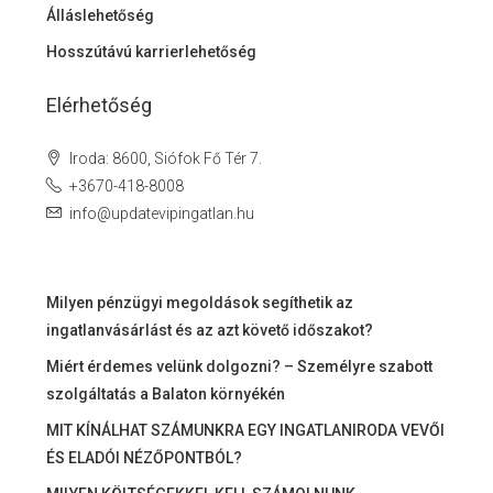
Álláslehetőség
Hosszútávú karrierlehetőség
Elérhetőség
Iroda: 8600, Siófok Fő Tér 7.
+3670-418-8008
info@updatevipingatlan.hu
Milyen pénzügyi megoldások segíthetik az
ingatlanvásárlást és az azt követő időszakot?
Miért érdemes velünk dolgozni? – Személyre szabott
szolgáltatás a Balaton környékén
MIT KÍNÁLHAT SZÁMUNKRA EGY INGATLANIRODA VEVŐI
ÉS ELADÓI NÉZŐPONTBÓL?