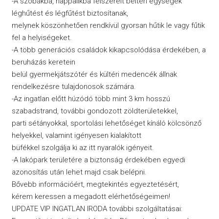
-A szobákba, nappalikba felszerelt beltéri egységek
léghűtést és légfűtést biztosítanak,
melynek köszönhetően rendkívül gyorsan hűtik le vagy fűtik
fel a helyiségeket.
-A több generációs családok kikapcsolódása érdekében, a
beruházás keretein
belül gyermekjátszótér és kültéri medencék állnak
rendelkezésre tulajdonosok számára.
-Az ingatlan előtt húzódó több mint 3 km hosszú
szabadstrand, további gondozott zöldterületekkel,
parti sétányokkal, sportolási lehetőséget kínáló kölcsönző
helyekkel, valamint igényesen kialakított
büfékkel szolgálja ki az itt nyaralók igényeit.
-A lakópark területére a biztonság érdekében egyedi
azonosítás után lehet majd csak belépni.
Bővebb információért, megtekintés egyeztetésért,
kérem keressen a megadott elérhetőségeimen!
UPDATE VIP INGATLAN IRODA további szolgáltatásai: