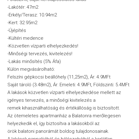
-Lakótér: 47m2
-Erkély/Terasz: 10.94m2
-Kert: 32.95m2
-Újépítés
-Kültéri medence
-Közvetlen vízparti elhelyezkedés!
-Minőségi tervezés, kivitelezés!
-Lakás minősítés (5% Áfa)
Külön megvásárolható:
Felszíni gépkocsi beállóhely (11,25m2), Ár: 4.9MFt
Saját tároló (3.48m2), Ár: Emeleti: 4.9MFt, Földszinti: 5.4MFt
A lakások közvetlen vízparti elhelyezkedése mellett az
igényes tervezés, a minőségi kivitelezés a
remek kihasználhatóság és értékállóság is biztosított.
Az ötemeletes apartmanház a Balatonra merőlegesen
helyezkedik el, így biztosítva a lakásokból az
örök balatoni panorámát boldog tulajdonosainak.
A lakások nappalijából és hálószobáiból a korlátlan