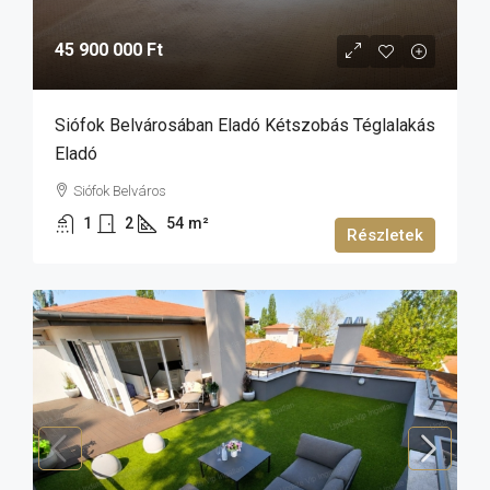
45 900 000 Ft
Siófok Belvárosában Eladó Kétszobás Téglalakás
Eladó
Siófok Belváros
1
2
54
m²
Részletek