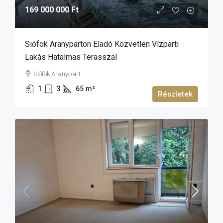
169 000 000 Ft
Siófok Aranyparton Eladó Közvetlen Vízparti
Lakás Hatalmas Terasszal
Siófok Aranypart
1
3
65
m²
Részletek