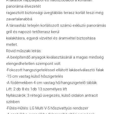
panoráma élvezetét
ragasztott biztonsági üvegtáblás terasz korlát teszi még
zavartalanabbá.
A társasház tetején korlátozott számú exkluzív panorámás
grill és napozó tetőterasz kerül
kialakításra, egyedi vízvétel és áramvétel biztosítása
mellet.
Rövid műszaki leírás:
-A beépítendő anyagok kiválasztásánál a magas minőség
elengedhetetlen szempont volt.
-Fokozott hangszigeteléssel ellátott lakáselválasztó falak
-15 cm vastag külső hőszigetelés
-A födémekben 4 cm vastag hő/hangszigetelő táblák
Lift: 2 db 8 és 1db 13 személyes lift
Nyílászárók: 3 rétegű üvegezés, külső oldalon antracit
színben
-Fűtés-Hűtés: LG Multi V-5 hőszivattyús rendszer