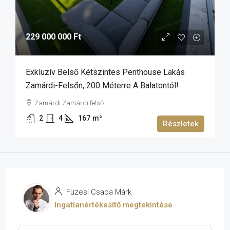
229 000 000 Ft
Exkluzív Belső Kétszintes Penthouse Lakás
Zamárdi-Felsőn, 200 Méterre A Balatontól!
Zamárdi Zamárdi felső
2
4
167
m²
Részletek
Füzesi Csaba Márk
Ingatlanértékesítő megtekintése