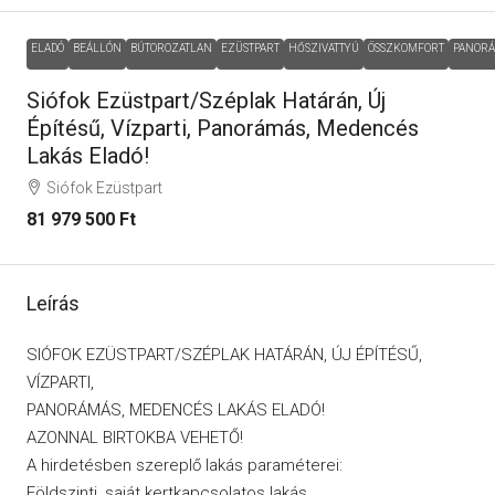
ELADÓ
BEÁLLÓN
BÚTOROZATLAN
EZÜSTPART
HŐSZIVATTYÚ
ÖSSZKOMFORT
PANOR
Siófok Ezüstpart/Széplak Határán, Új
Építésű, Vízparti, Panorámás, Medencés
Lakás Eladó!
Siófok Ezüstpart
81 979 500 Ft
Leírás
SIÓFOK EZÜSTPART/SZÉPLAK HATÁRÁN, ÚJ ÉPÍTÉSŰ,
VÍZPARTI,
PANORÁMÁS, MEDENCÉS LAKÁS ELADÓ!
AZONNAL BIRTOKBA VEHETŐ!
A hirdetésben szereplő lakás paraméterei:
Földszinti, saját kertkapcsolatos lakás