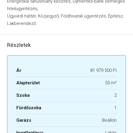
Energetikai tanúsítvány készítés, Díjmentes-bank semleges
hitelügyintézés,
Ügyvédi háttér, Közjegyző, Földhivatali ügyintézés, Építész,
Lakberendező.
Részletek
Ár
81 979 500 Ft
Alapterület
53 m²
Szoba
2
Fürdőszoba
1
Garázs
Beállón
Ingatlantípus
Lakás