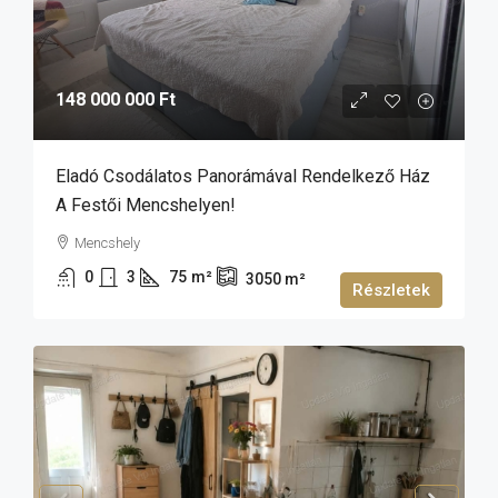
148 000 000 Ft
Eladó Csodálatos Panorámával Rendelkező Ház
A Festői Mencshelyen!
Mencshely
0
3
75
m²
3050
m²
Részletek