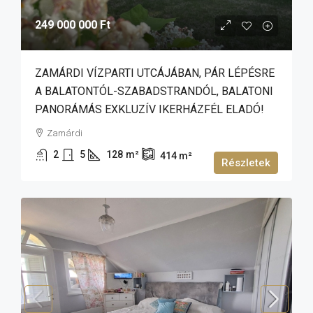
249 000 000 Ft
ZAMÁRDI VÍZPARTI UTCÁJÁBAN, PÁR LÉPÉSRE
A BALATONTÓL-SZABADSTRANDÓL, BALATONI
PANORÁMÁS EXKLUZÍV IKERHÁZFÉL ELADÓ!
Zamárdi
2
5
128
m²
414
m²
Részletek