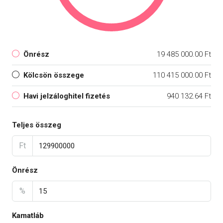
Önrész
19 485 000.00 Ft
Kölcsön összege
110 415 000.00 Ft
Havi jelzáloghitel fizetés
940 132.64 Ft
Teljes összeg
Ft
Önrész
%
Kamatláb