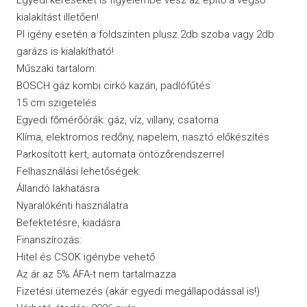
kialakítást illetően!
Pl igény esetén a földszinten plusz 2db szoba vagy 2db
garázs is kialakítható!
Műszaki tartalom:
BOSCH gáz kombi cirkó kazán, padlófűtés
15 cm szigetelés
Egyedi főmérőórák: gáz, víz, villany, csatorna
Klíma, elektromos redőny, napelem, riasztó előkészítés
Parkosított kert, automata öntözőrendszerrel
Felhasználási lehetőségek:
Állandó lakhatásra
Nyaralókénti használatra
Befektetésre, kiadásra
Finanszírozás:
Hitel és CSOK igénybe vehető
Az ár az 5% ÁFA-t nem tartalmazza
Fizetési ütemezés (akár egyedi megállapodással is!)