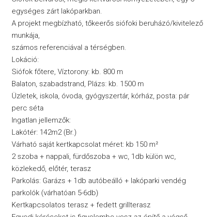
egységes zárt lakóparkban.
A projekt megbízható, tőkeerős siófoki beruházó/kivitelező
munkája,
számos referenciával a térségben.
Lokáció:
Siófok főtere, Víztorony: kb. 800 m
Balaton, szabadstrand, Plázs: kb. 1500 m
Üzletek, iskola, óvoda, gyógyszertár, kórház, posta: pár
perc séta
Ingatlan jellemzők:
Lakótér: 142m2 (Br.)
Várható saját kertkapcsolat méret: kb 150 m²
2 szoba + nappali, fürdőszoba + wc, 1db külön wc,
közlekedő, előtér, terasz
Parkolás: Garázs + 1db autóbeálló + lakóparki vendég
parkolók (várhatóan 5-6db)
Kertkapcsolatos terasz + fedett grillterasz
Egyedi kéréseket is figyelembe vesz az építő a végső