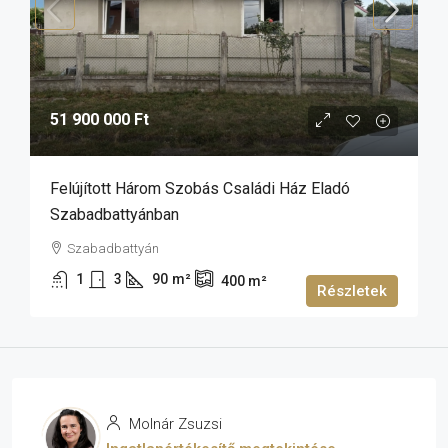
51 900 000 Ft
Felújított Három Szobás Családi Ház Eladó
Szabadbattyánban
Szabadbattyán
1
3
90
m²
400
m²
Részletek
Molnár Zsuzsi