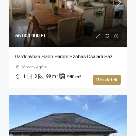
66 000 000 Ft
Gárdonyban Eladó Három Szobás Családi Ház
Gárdony Agárd
1
3
89
m²
980
m²
Részletek