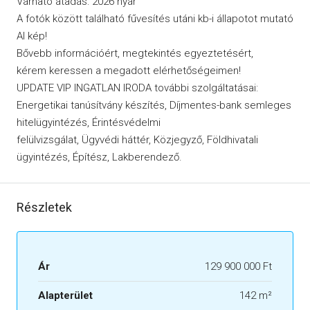
Várható átadás: 2026 nyár
A fotók között található fűvesítés utáni kb-i állapotot mutató
AI kép!
Bővebb információért, megtekintés egyeztetésért,
kérem keressen a megadott elérhetőségeimen!
UPDATE VIP INGATLAN IRODA további szolgáltatásai:
Energetikai tanúsítvány készítés, Díjmentes-bank semleges
hitelügyintézés, Érintésvédelmi
felülvizsgálat, Ügyvédi háttér, Közjegyző, Földhivatali
ügyintézés, Építész, Lakberendező.
Részletek
Ár
129 900 000 Ft
Alapterület
142 m²