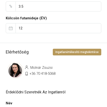
%
Kölcsön futamideje (ÉV)
Elérhetőség
Ingatlanértékesítő megtekintése
Molnár Zsuzsi
+36 70 418-5068
Érdeklődni Szeretnék Az Ingatlanról
Név