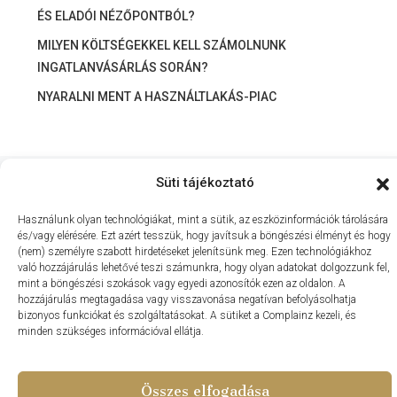
ÉS ELADÓI NÉZŐPONTBÓL?
MILYEN KÖLTSÉGEKKEL KELL SZÁMOLNUNK
INGATLANVÁSÁRLÁS SORÁN?
NYARALNI MENT A HASZNÁLTLAKÁS-PIAC
Süti tájékoztató
© Update Vip Ingatlaniroda - Minden Jog Fenntartva 2024 –
Weboldal készítés – PDigitalFox.hu
Használunk olyan technológiákat, mint a sütik, az eszközinformációk tárolására
és/vagy elérésére. Ezt azért tesszük, hogy javítsuk a böngészési élményt és hogy
(nem) személyre szabott hirdetéseket jelenítsünk meg. Ezen technológiákhoz
való hozzájárulás lehetővé teszi számunkra, hogy olyan adatokat dolgozzunk fel,
mint a böngészési szokások vagy egyedi azonosítók ezen az oldalon. A
hozzájárulás megtagadása vagy visszavonása negatívan befolyásolhatja
bizonyos funkciókat és szolgáltatásokat. A sütiket a Complainz kezeli, és
minden szükséges információval ellátja.
Összes elfogadása