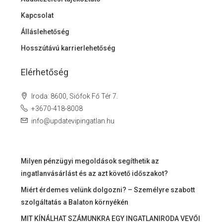
Kapcsolat
Álláslehetőség
Hosszútávú karrierlehetőség
Elérhetőség
Iroda: 8600, Siófok Fő Tér 7.
+3670-418-8008
info@updatevipingatlan.hu
Milyen pénzügyi megoldások segíthetik az
ingatlanvásárlást és az azt követő időszakot?
Miért érdemes velünk dolgozni? – Személyre szabott
szolgáltatás a Balaton környékén
MIT KÍNÁLHAT SZÁMUNKRA EGY INGATLANIRODA VEVŐI