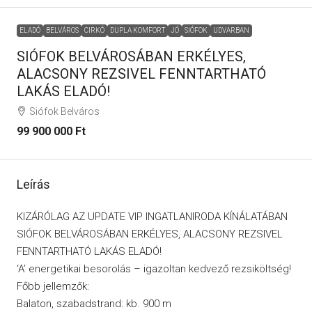
ELADÓ
BELVÁROS
CIRKÓ
DUPLA KOMFORT
JÓ
SIÓFOK
UDVARBAN
SIÓFOK BELVÁROSÁBAN ERKÉLYES,
ALACSONY REZSIVEL FENNTARTHATÓ
LAKÁS ELADÓ!
Siófok Belváros
99 900 000 Ft
Leírás
KIZÁRÓLAG AZ UPDATE VIP INGATLANIRODA KÍNÁLATÁBAN
SIÓFOK BELVÁROSÁBAN ERKÉLYES, ALACSONY REZSIVEL
FENNTARTHATÓ LAKÁS ELADÓ!
‘A’ energetikai besorolás – igazoltan kedvező rezsiköltség!
Főbb jellemzők:
Balaton, szabadstrand: kb. 900 m