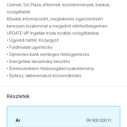
Üzletek, Sió Plaza, éttermek, közintézmények, bankok,
szolgáltatók.
Bővebb információért, megtekintés egyeztetésért
keressen bizalommal a megadott elérhetőségeimen.
UPDATE VIP Ingatlan Iroda további szolgáltatásai:
• Ügyvédi háttér, Közjegyző
• Földhivatali ügyintézés
• Díjmentes-bank semleges hitelügyintézés
• Energetikai tanúsítvány készítés
• Érintésvédelem felülvizsgálat/szakvélemény
• Építész, lakberendező közreműködés
Részletek
Ár
99 900 000 Ft