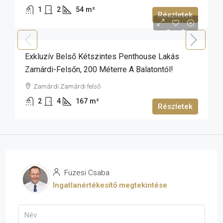
1
2
54
m²
Részletek
229 000 000 Ft
Exkluzív Belső Kétszintes Penthouse Lakás
Zamárdi-Felsőn, 200 Méterre A Balatontól!
Zamárdi Zamárdi felső
2
4
167
m²
Részletek
Füzesi Csaba
Ingatlanértékesítő megtekintése