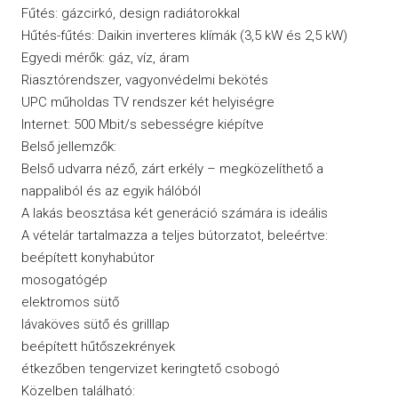
Fűtés: gázcirkó, design radiátorokkal
Hűtés-fűtés: Daikin inverteres klímák (3,5 kW és 2,5 kW)
Egyedi mérők: gáz, víz, áram
Riasztórendszer, vagyonvédelmi bekötés
UPC műholdas TV rendszer két helyiségre
Internet: 500 Mbit/s sebességre kiépítve
Belső jellemzők:
Belső udvarra néző, zárt erkély – megközelíthető a
nappaliból és az egyik hálóból
A lakás beosztása két generáció számára is ideális
A vételár tartalmazza a teljes bútorzatot, beleértve:
beépített konyhabútor
mosogatógép
elektromos sütő
lávaköves sütő és grilllap
beépített hűtőszekrények
étkezőben tengervizet keringtető csobogó
Közelben található: