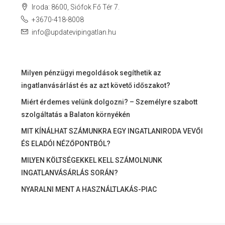
Iroda: 8600, Siófok Fő Tér 7.
+3670-418-8008
info@updatevipingatlan.hu
Milyen pénzügyi megoldások segíthetik az
ingatlanvásárlást és az azt követő időszakot?
Miért érdemes velünk dolgozni? – Személyre szabott
szolgáltatás a Balaton környékén
MIT KÍNÁLHAT SZÁMUNKRA EGY INGATLANIRODA VEVŐI
ÉS ELADÓI NÉZŐPONTBÓL?
MILYEN KÖLTSÉGEKKEL KELL SZÁMOLNUNK
INGATLANVÁSÁRLÁS SORÁN?
NYARALNI MENT A HASZNÁLTLAKÁS-PIAC