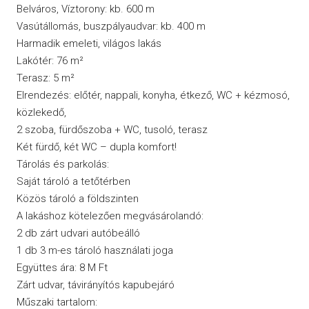
Belváros, Víztorony: kb. 600 m
Vasútállomás, buszpályaudvar: kb. 400 m
Harmadik emeleti, világos lakás
Lakótér: 76 m²
Terasz: 5 m²
Elrendezés: előtér, nappali, konyha, étkező, WC + kézmosó,
közlekedő,
2 szoba, fürdőszoba + WC, tusoló, terasz
Két fürdő, két WC – dupla komfort!
Tárolás és parkolás:
Saját tároló a tetőtérben
Közös tároló a földszinten
A lakáshoz kötelezően megvásárolandó:
2 db zárt udvari autóbeálló
1 db 3 m-es tároló használati joga
Együttes ára: 8 M Ft
Zárt udvar, távirányítós kapubejáró
Műszaki tartalom: