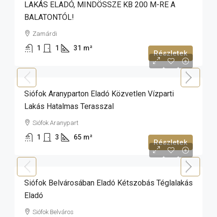
LAKÁS ELADÓ, MINDÖSSZE KB 200 M-RE A
BALATONTÓL!
Zamárdi
1
1
31
m²
Részletek
169 000 000 Ft
Siófok Aranyparton Eladó Közvetlen Vízparti
Lakás Hatalmas Terasszal
Siófok Aranypart
1
3
65
m²
Részletek
45 900 000 Ft
Siófok Belvárosában Eladó Kétszobás Téglalakás
Eladó
Siófok Belváros