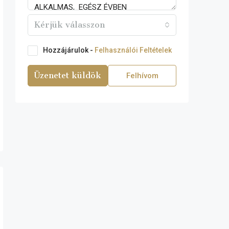
Kérjük válasszon
Hozzájárulok -
Felhasználói Feltételek
Üzenetet küldök
Felhívom