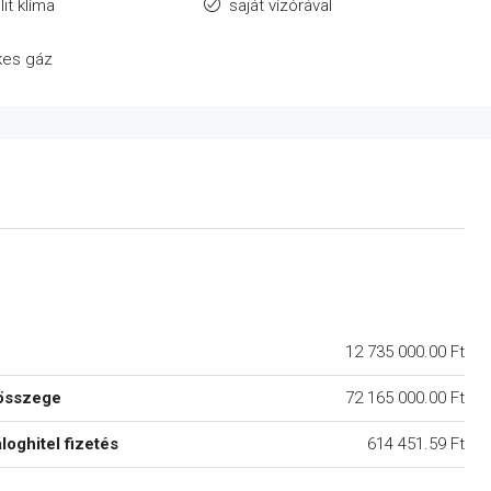
lit klíma
saját vízórával
kes gáz
12 735 000.00 Ft
összege
72 165 000.00 Ft
áloghitel fizetés
614 451.59 Ft