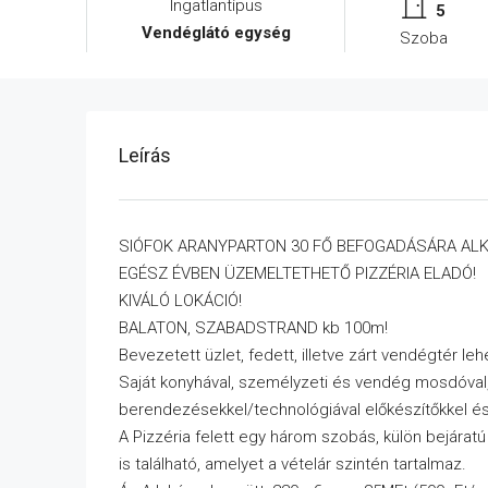
Ingatlantípus
5
Vendéglátó egység
Szoba
Leírás
SIÓFOK ARANYPARTON 30 FŐ BEFOGADÁSÁRA AL
EGÉSZ ÉVBEN ÜZEMELTETHETŐ PIZZÉRIA ELADÓ!
KIVÁLÓ LOKÁCIÓ!
BALATON, SZABADSTRAND kb 100m!
Bevezetett üzlet, fedett, illetve zárt vendégtér le
Saját konyhával, személyzeti és vendég mosdóval, 
berendezésekkel/technológiával előkészítőkkel é
A Pizzéria felett egy három szobás, külön bejára
is található, amelyet a vételár szintén tartalmaz.