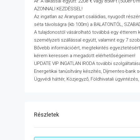
Ár: A lakással együtt: 220e € vagy 85MFt (500eFt/
AZONNALI KEZDÉSSEL!
Az ingatlan az Aranypart családias, nyugodt részén
séta távolságra (kb 100m) a BALATONTÓL, SZAB
A tulajdonostól vásárolható továbbá egy étterem k
személyzeti szállással együtt, valamint egy 7 szob
Bővebb információért, megtekintés egyeztetésért
kérem keressen a megadott elérhetőségeimen!
UPDATE VIP INGATLAN IRODA további szolgáltatása
Energetikai tanúsítvány készítés, Díjmentes-bank 
Ügyvédi háttér, Közjegyző, Földhivatali ügyintézés
Részletek