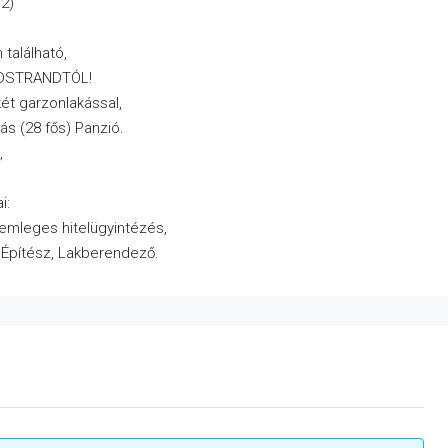
m2)
 található,
ADSTRANDTÓL!
ét garzonlakással,
ás (28 fős) Panzió.
,
i:
semleges hitelügyintézés,
, Építész, Lakberendező.