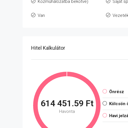
Közműhálózatba bekötve)
Saját sp
Van
Vezeté
Hitel Kalkulátor
Önrész
614 451.59 Ft
Kölcsön 
Havonta
Havi jelz