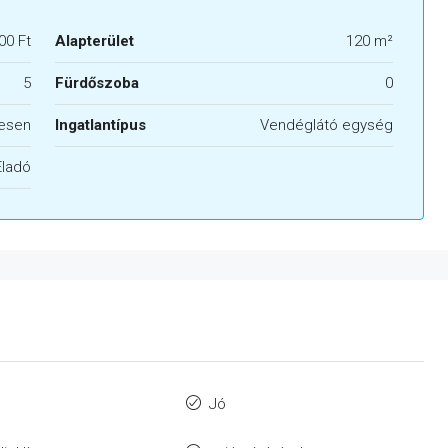
00 Ft
Alapterület
120 m²
5
Fürdőszoba
0
esen
Ingatlantípus
Vendéglátó egység
Eladó
Jó