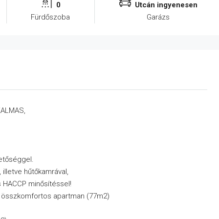
0
Utcán ingyenesen
Fürdőszoba
Garázs
KALMAS,
hetőséggel.
illetve hűtőkamrával,
s HACCP minősítéssel!
tú összkomfortos apartman (77m2)