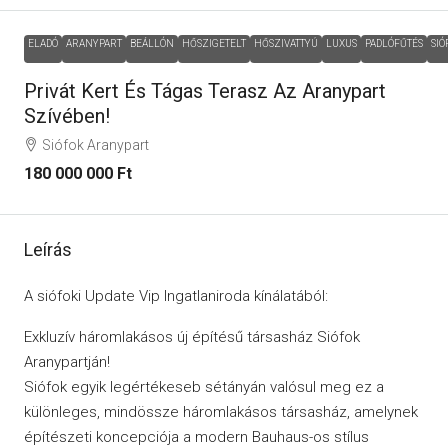
ELADÓ
ARANYPART
BEÁLLÓN
HŐSZIGETELT
HŐSZIVATTYÚ
LUXUS
PADLÓFŰTÉS
SIÓ
Privát Kert És Tágas Terasz Az Aranypart
Szívében!
Siófok Aranypart
180 000 000 Ft
Leírás
A siófoki Update Vip Ingatlaniroda kínálatából:
Exkluzív háromlakásos új építésű társasház Siófok
Aranypartján!
Siófok egyik legértékeseb sétányán valósul meg ez a
különleges, mindössze háromlakásos társasház, amelynek
építészeti koncepciója a modern Bauhaus-os stílus