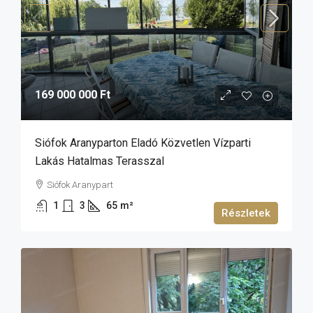
169 000 000 Ft
Siófok Aranyparton Eladó Közvetlen Vízparti
Lakás Hatalmas Terasszal
Siófok Aranypart
1
3
65
m²
Részletek