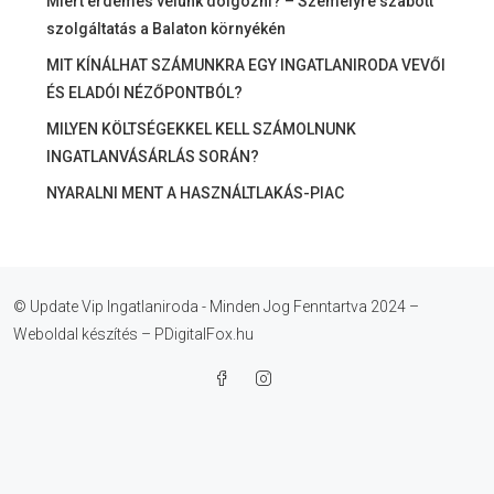
Miért érdemes velünk dolgozni? – Személyre szabott
szolgáltatás a Balaton környékén
MIT KÍNÁLHAT SZÁMUNKRA EGY INGATLANIRODA VEVŐI
ÉS ELADÓI NÉZŐPONTBÓL?
MILYEN KÖLTSÉGEKKEL KELL SZÁMOLNUNK
INGATLANVÁSÁRLÁS SORÁN?
NYARALNI MENT A HASZNÁLTLAKÁS-PIAC
© Update Vip Ingatlaniroda - Minden Jog Fenntartva 2024 –
Weboldal készítés – PDigitalFox.hu