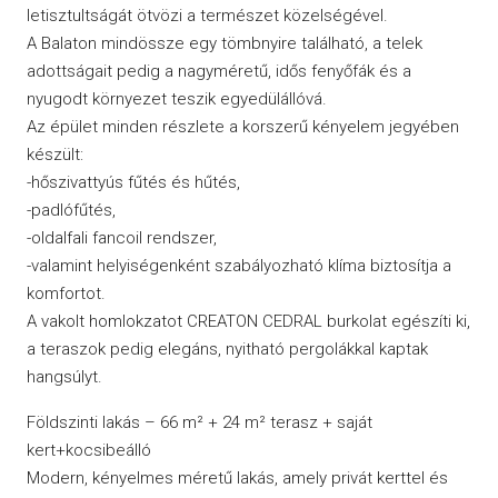
letisztultságát ötvözi a természet közelségével.
A Balaton mindössze egy tömbnyire található, a telek
adottságait pedig a nagyméretű, idős fenyőfák és a
nyugodt környezet teszik egyedülállóvá.
Az épület minden részlete a korszerű kényelem jegyében
készült:
-hőszivattyús fűtés és hűtés,
-padlófűtés,
-oldalfali fancoil rendszer,
-valamint helyiségenként szabályozható klíma biztosítja a
komfortot.
A vakolt homlokzatot CREATON CEDRAL burkolat egészíti ki,
a teraszok pedig elegáns, nyitható pergolákkal kaptak
hangsúlyt.
Földszinti lakás – 66 m² + 24 m² terasz + saját
kert+kocsibeálló
Modern, kényelmes méretű lakás, amely privát kerttel és