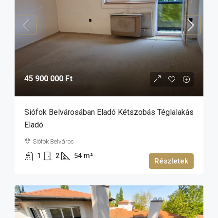
45 900 000 Ft
Siófok Belvárosában Eladó Kétszobás Téglalakás
Eladó
Siófok Belváros
1
2
54
m²
Részletek