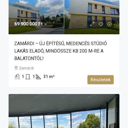
69 900 000 Ft
ZAMÁRDI – ÚJ ÉPÍTÉSŰ, MEDENCÉS STÚDIÓ
LAKÁS ELADÓ, MINDÖSSZE KB 200 M-RE A
BALATONTÓL!
Zamárdi
1
1
31
m²
Részletek