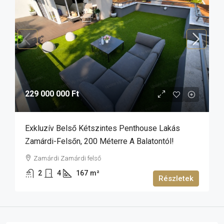
229 000 000 Ft
Exkluzív Belső Kétszintes Penthouse Lakás
Zamárdi-Felsőn, 200 Méterre A Balatontól!
Zamárdi Zamárdi felső
2
4
167
m²
Részletek