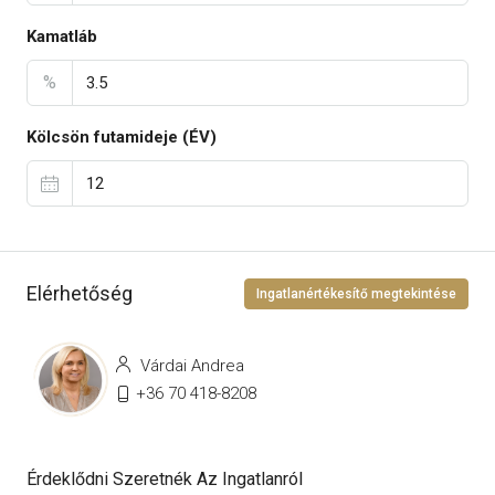
Kamatláb
%
Kölcsön futamideje (ÉV)
Elérhetőség
Ingatlanértékesítő megtekintése
Várdai Andrea
+36 70 418-8208
Érdeklődni Szeretnék Az Ingatlanról