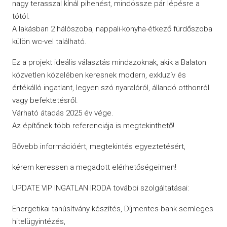
nagy terasszal kínál pihenést, mindössze pár lépésre a
tótól.
A lakásban 2 hálószoba, nappali-konyha-étkező fürdőszoba
külön wc-vel található.
Ez a projekt ideális választás mindazoknak, akik a Balaton
közvetlen közelében keresnek modern, exkluzív és
értékálló ingatlant, legyen szó nyaralóról, állandó otthonról
vagy befektetésről.
Várható átadás 2025 év vége.
Az építőnek több referenciája is megtekinthető!
Bővebb információért, megtekintés egyeztetésért,
kérem keressen a megadott elérhetőségeimen!
UPDATE VIP INGATLAN IRODA további szolgáltatásai:
Energetikai tanúsítvány készítés, Díjmentes-bank semleges
hitelügyintézés,