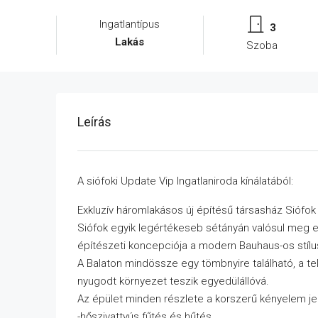
Ingatlantípus
3
Lakás
Szoba
Leírás
A siófoki Update Vip Ingatlaniroda kínálatából:
Exkluzív háromlakásos új építésű társasház Siófok 
Siófok egyik legértékeseb sétányán valósul meg 
építészeti koncepciója a modern Bauhaus-os stílus
A Balaton mindössze egy tömbnyire található, a te
nyugodt környezet teszik egyedülállóvá.
Az épület minden részlete a korszerű kényelem je
-hőszivattyús fűtés és hűtés,