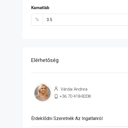
Kamatláb
%
Elérhetőség
Várdai Andrea
+36 70 418-8208
Érdeklődni Szeretnék Az Ingatlanról