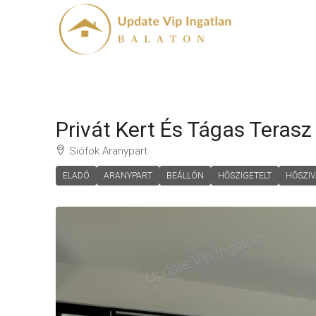
Privát Kert És Tágas Terasz
Siófok Aranypart
ELADÓ
ARANYPART
BEÁLLÓN
HŐSZIGETELT
HŐSZIV