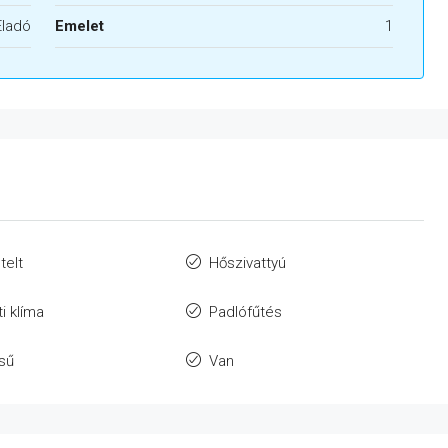
Eladó
Emelet
1
telt
Hőszivattyú
i klíma
Padlófűtés
ésű
Van