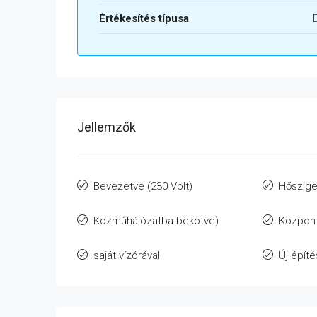
Értékesítés típusa
Jellemzők
Bevezetve (230 Volt)
Hőszige
Közműhálózatba bekötve)
Központ
saját vízórával
Új épít