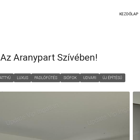
KEZDŐLAP
 Az Aranypart Szívében!
ATTYÚ
LUXUS
PADLÓFŰTÉS
SIÓFOK
UDVARI
ÚJ ÉPÍTÉSŰ