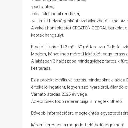
-padlófűtés,
-oldalfali fancoil rendszer,
-valamint helyiségenként szabályozható klíma bizto
A vakolt homlokzatot CREATON CEDRAL burkolat egés
kaptak hangsúlyt.
Emeleti lakás– 143 m² +30 m² terasz + 2 db felszín
Modern, kényelmes méretű lakás,két nagy terasszal
A lakásban 3 hálószoba mindegyikhez tartozik fürd
két terasz.
Ez a projekt ideális választás mindazoknak, akik 
értékálló ingatlant, legyen szó nyaralóról, állandó 
Várható átadás 2025 év vége.
Az építőnek több referenciája is megtekinthető!
Bővebb információért, megtekintés egyeztetésért
kérem keressen a megadott elérhetőségeimen!