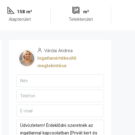
158 m²
m²
Alapterület
Telekterület
Várdai Andrea
Ingatlanértékesítő
megtekintése