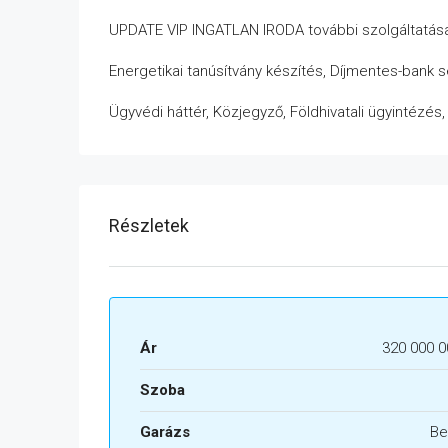
UPDATE VIP INGATLAN IRODA további szolgáltatása
Energetikai tanúsítvány készítés, Díjmentes-bank 
Ügyvédi háttér, Közjegyző, Földhivatali ügyintézés
Részletek
Ár
320 000 0
Szoba
Garázs
Be