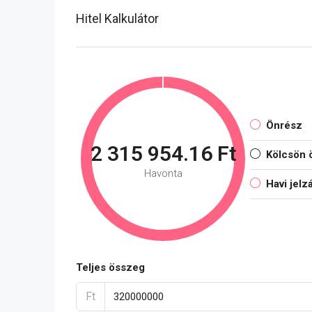
Hitel Kalkulátor
Önrész
2 315 954.16 Ft
Kölcsön 
Havonta
Havi jelz
Teljes összeg
Ft