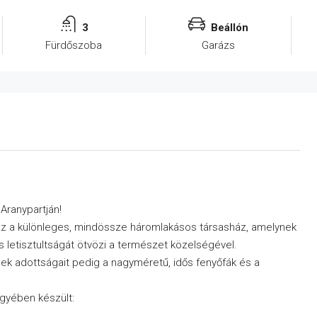
3
Beállón
Fürdőszoba
Garázs
Aranypartján!
ez a különleges, mindössze háromlakásos társasház, amelynek
 letisztultságát ötvözi a természet közelségével.
lek adottságait pedig a nagyméretű, idős fenyőfák és a
gyében készült: