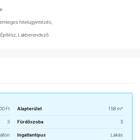
i:
semleges hitelügyintézés,
, Építész, Lakberendező.
00 Ft
Alapterület
158 m²
3
Fürdőszoba
3
állón
Ingatlantípus
Lakás