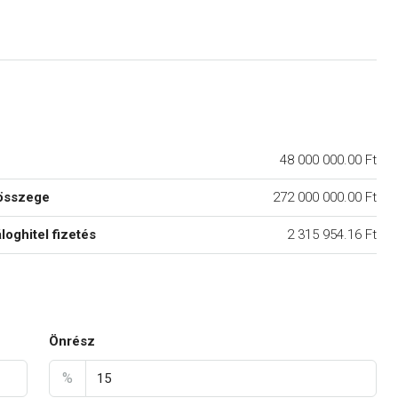
48 000 000.00 Ft
összege
272 000 000.00 Ft
áloghitel fizetés
2 315 954.16 Ft
Önrész
%