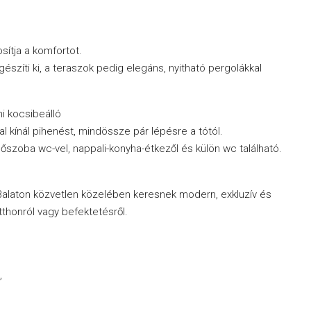
sítja a komfortot.
zíti ki, a teraszok pedig elegáns, nyitható pergolákkal
i kocsibeálló
 kínál pihenést, mindössze pár lépésre a tótól.
őszoba wc-vel, nappali-konyha-étkezől és külön wc található.
a Balaton közvetlen közelében keresnek modern, exkluzív és
otthonról vagy befektetésről.
,