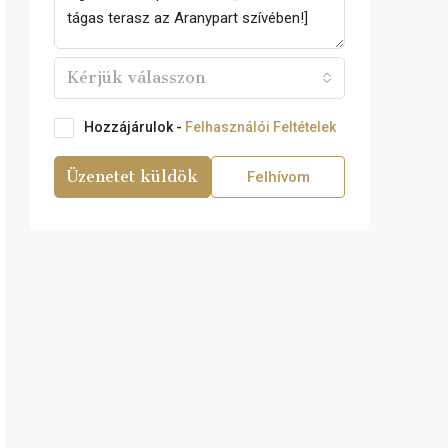
Kérjük válasszon
Hozzájárulok -
Felhasználói Feltételek
Üzenetet küldök
Felhívom