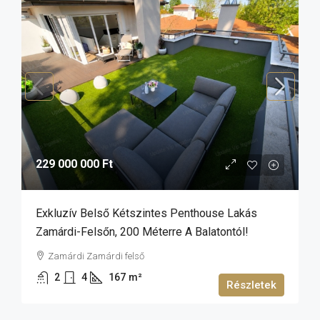
229 000 000 Ft
Exkluzív Belső Kétszintes Penthouse Lakás
Zamárdi-Felsőn, 200 Méterre A Balatontól!
Zamárdi Zamárdi felső
2
4
167
m²
Részletek