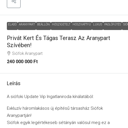
ELADÓ
ARANYPART
BEÁLLÓN
HŐSZIGETELT
HŐSZIVATTYÚ
LUXUS
PADLÓFŰTÉS
SIÓ
Privát Kert És Tágas Terasz Az Aranypart
Szívében!
Siófok Aranypart
240 000 000 Ft
Leírás
A siófoki Update Vip Ingatlaniroda kínálatából:
Exkluzív háromlakásos új építésű társasház Siófok
Aranypartján!
Siófok egyik legértékeseb sétányán valósul meg ez a