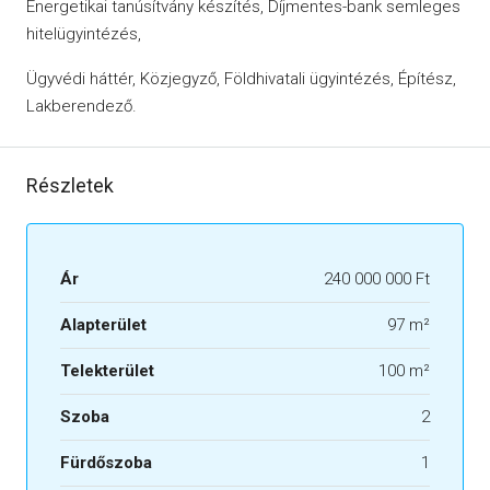
Energetikai tanúsítvány készítés, Díjmentes-bank semleges
hitelügyintézés,
Ügyvédi háttér, Közjegyző, Földhivatali ügyintézés, Építész,
Lakberendező.
Részletek
Ár
240 000 000 Ft
Alapterület
97 m²
Telekterület
100 m²
Szoba
2
Fürdőszoba
1