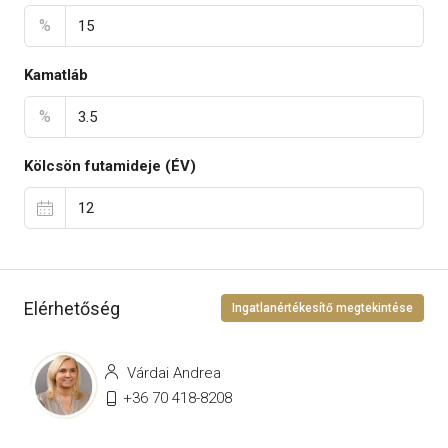
%
Kamatláb
%
Kölcsön futamideje (ÉV)
Elérhetőség
Ingatlanértékesítő megtekintése
Várdai Andrea
+36 70 418-8208