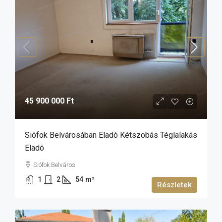
45 900 000 Ft
Siófok Belvárosában Eladó Kétszobás Téglalakás
Eladó
Siófok Belváros
1
2
54
m²
Részletek