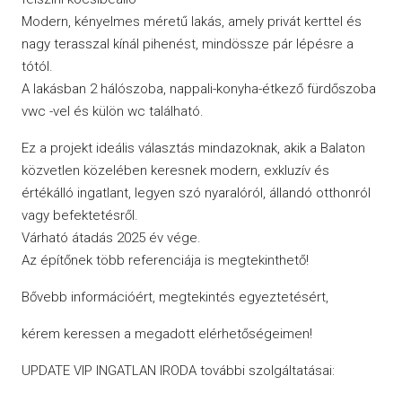
Modern, kényelmes méretű lakás, amely privát kerttel és
nagy terasszal kínál pihenést, mindössze pár lépésre a
tótól.
A lakásban 2 hálószoba, nappali-konyha-étkező fürdőszoba
vwc -vel és külön wc található.
Ez a projekt ideális választás mindazoknak, akik a Balaton
közvetlen közelében keresnek modern, exkluzív és
értékálló ingatlant, legyen szó nyaralóról, állandó otthonról
vagy befektetésről.
Várható átadás 2025 év vége.
Az építőnek több referenciája is megtekinthető!
Bővebb információért, megtekintés egyeztetésért,
kérem keressen a megadott elérhetőségeimen!
UPDATE VIP INGATLAN IRODA további szolgáltatásai: