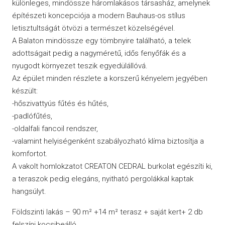
különleges, mindössze háromlakásos társasház, amelynek
építészeti koncepciója a modern Bauhaus-os stílus
letisztultságát ötvözi a természet közelségével.
A Balaton mindössze egy tömbnyire található, a telek
adottságait pedig a nagyméretű, idős fenyőfák és a
nyugodt környezet teszik egyedülállóvá.
Az épület minden részlete a korszerű kényelem jegyében
készült:
-hőszivattyús fűtés és hűtés,
-padlófűtés,
-oldalfali fancoil rendszer,
-valamint helyiségenként szabályozható klíma biztosítja a
komfortot.
A vakolt homlokzatot CREATON CEDRAL burkolat egészíti ki,
a teraszok pedig elegáns, nyitható pergolákkal kaptak
hangsúlyt.
Földszinti lakás – 90 m² +14 m² terasz + saját kert+ 2 db
felszíni kocsibeálló