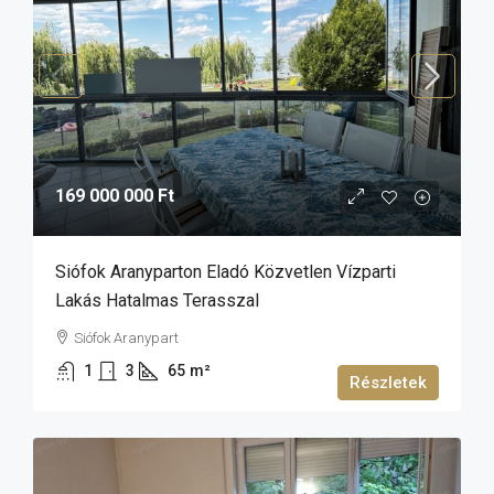
169 000 000 Ft
Siófok Aranyparton Eladó Közvetlen Vízparti
Lakás Hatalmas Terasszal
Siófok Aranypart
1
3
65
m²
Részletek