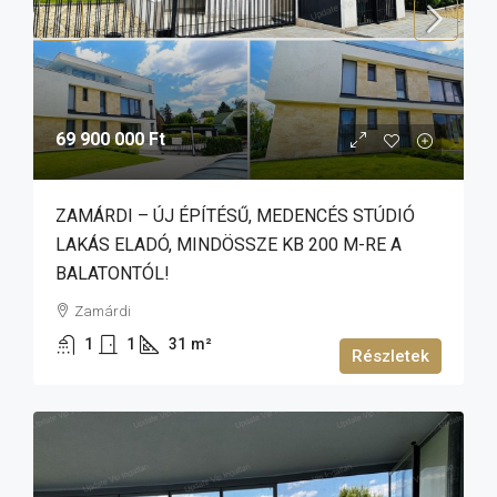
69 900 000 Ft
ZAMÁRDI – ÚJ ÉPÍTÉSŰ, MEDENCÉS STÚDIÓ
LAKÁS ELADÓ, MINDÖSSZE KB 200 M-RE A
BALATONTÓL!
Zamárdi
1
1
31
m²
Részletek