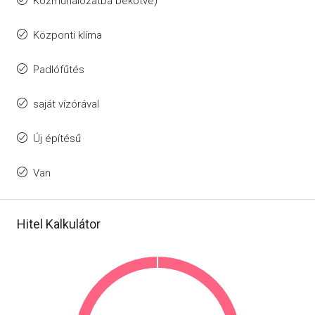
Közműhálózatba bekötve)
Központi klíma
Padlófűtés
saját vízórával
Új építésű
Van
Hitel Kalkulátor