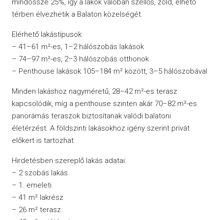
mindössze 25%, így a lakók valóban szellős, zöld, élhető
térben élvezhetik a Balaton közelségét.
Elérhető lakástípusok:
– 41–61 m²-es, 1–2 hálószobás lakások
– 74–97 m²-es, 2–3 hálószobás otthonok
– Penthouse lakások 105–184 m² között, 3–5 hálószobával
Minden lakáshoz nagyméretű, 28–42 m²-es terasz
kapcsolódik, míg a penthouse szinten akár 70–82 m²-es
panorámás teraszok biztosítanak valódi balatoni
életérzést. A földszinti lakásokhoz igény szerint privát
előkert is tartozhat.
Hirdetésben szereplő lakás adatai:
– 2 szobás lakás
– 1. emeleti
– 41 m² lakrész
– 26 m² terasz