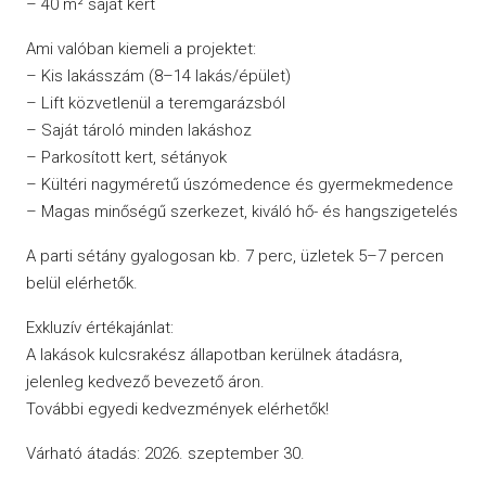
– 40 m² saját kert
Ami valóban kiemeli a projektet:
– Kis lakásszám (8–14 lakás/épület)
– Lift közvetlenül a teremgarázsból
– Saját tároló minden lakáshoz
– Parkosított kert, sétányok
– Kültéri nagyméretű úszómedence és gyermekmedence
– Magas minőségű szerkezet, kiváló hő- és hangszigetelés
A parti sétány gyalogosan kb. 7 perc, üzletek 5–7 percen
belül elérhetők.
Exkluzív értékajánlat:
A lakások kulcsrakész állapotban kerülnek átadásra,
jelenleg kedvező bevezető áron.
További egyedi kedvezmények elérhetők!
Várható átadás: 2026. szeptember 30.