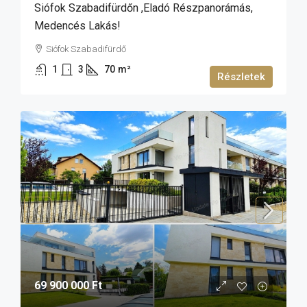
Siófok Szabadifürdőn ,eladó Részpanorámás,
Medencés Lakás!
Siófok Szabadifürdő
1
3
70
m²
Részletek
69 900 000 Ft