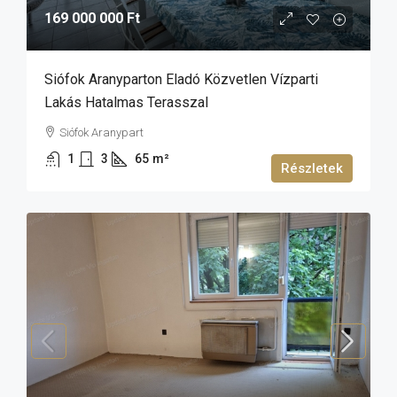
169 000 000 Ft
Siófok Aranyparton Eladó Közvetlen Vízparti
Lakás Hatalmas Terasszal
Siófok Aranypart
1
3
65
m²
Részletek