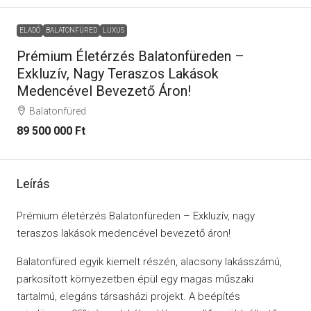
ELADÓ
BALATONFÜRED
LUXUS
Prémium Életérzés Balatonfüreden –
Exkluzív, Nagy Teraszos Lakások
Medencével Bevezető Áron!
Balatonfüred
89 500 000 Ft
Leírás
Prémium életérzés Balatonfüreden – Exkluzív, nagy
teraszos lakások medencével bevezető áron!
Balatonfüred egyik kiemelt részén, alacsony lakásszámú,
parkosított környezetben épül egy magas műszaki
tartalmú, elegáns társasházi projekt. A beépítés