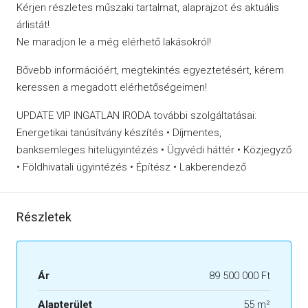
Kérjen részletes műszaki tartalmat, alaprajzot és aktuális
árlistát!
Ne maradjon le a még elérhető lakásokról!
Bővebb információért, megtekintés egyeztetésért, kérem
keressen a megadott elérhetőségeimen!
UPDATE VIP INGATLAN IRODA további szolgáltatásai:
Energetikai tanúsítvány készítés • Díjmentes,
banksemleges hitelügyintézés • Ügyvédi háttér • Közjegyző
• Földhivatali ügyintézés • Építész • Lakberendező
Részletek
Ár
89 500 000 Ft
Alapterület
55 m²