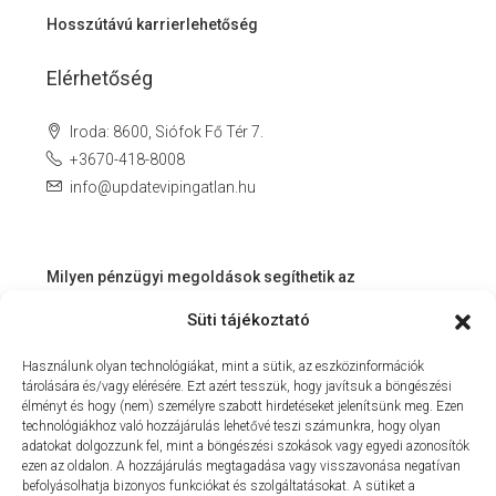
Hosszútávú karrierlehetőség
Elérhetőség
Iroda: 8600, Siófok Fő Tér 7.
+3670-418-8008
info@updatevipingatlan.hu
Milyen pénzügyi megoldások segíthetik az
ingatlanvásárlást és az azt követő időszakot?
Süti tájékoztató
Miért érdemes velünk dolgozni? – Személyre szabott
Használunk olyan technológiákat, mint a sütik, az eszközinformációk
szolgáltatás a Balaton környékén
tárolására és/vagy elérésére. Ezt azért tesszük, hogy javítsuk a böngészési
MIT KÍNÁLHAT SZÁMUNKRA EGY INGATLANIRODA VEVŐI
élményt és hogy (nem) személyre szabott hirdetéseket jelenítsünk meg. Ezen
technológiákhoz való hozzájárulás lehetővé teszi számunkra, hogy olyan
ÉS ELADÓI NÉZŐPONTBÓL?
adatokat dolgozzunk fel, mint a böngészési szokások vagy egyedi azonosítók
ezen az oldalon. A hozzájárulás megtagadása vagy visszavonása negatívan
MILYEN KÖLTSÉGEKKEL KELL SZÁMOLNUNK
befolyásolhatja bizonyos funkciókat és szolgáltatásokat. A sütiket a