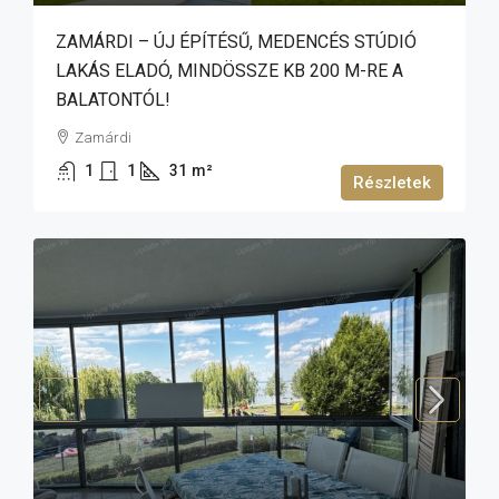
ZAMÁRDI – ÚJ ÉPÍTÉSŰ, MEDENCÉS STÚDIÓ
LAKÁS ELADÓ, MINDÖSSZE KB 200 M-RE A
BALATONTÓL!
Zamárdi
1
1
31
m²
Részletek