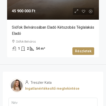
45 900 000 Ft
Siófok Belvárosában Eladó Kétszobás Téglalakás
Eladó
Siófok Belváros
1
2
54
m²
Részletek
Treszler Kata
Ingatlanértékesítő megtekintése