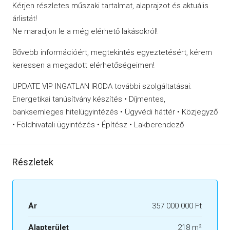
Kérjen részletes műszaki tartalmat, alaprajzot és aktuális
árlistát!
Ne maradjon le a még elérhető lakásokról!
Bővebb információért, megtekintés egyeztetésért, kérem
keressen a megadott elérhetőségeimen!
UPDATE VIP INGATLAN IRODA további szolgáltatásai:
Energetikai tanúsítvány készítés • Díjmentes,
banksemleges hitelügyintézés • Ügyvédi háttér • Közjegyző
• Földhivatali ügyintézés • Építész • Lakberendező
Részletek
Ár
357 000 000 Ft
Alapterület
218 m²