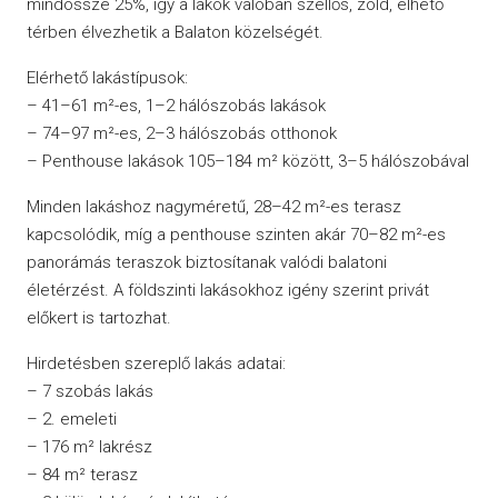
mindössze 25%, így a lakók valóban szellős, zöld, élhető
térben élvezhetik a Balaton közelségét.
Elérhető lakástípusok:
– 41–61 m²-es, 1–2 hálószobás lakások
– 74–97 m²-es, 2–3 hálószobás otthonok
– Penthouse lakások 105–184 m² között, 3–5 hálószobával
Minden lakáshoz nagyméretű, 28–42 m²-es terasz
kapcsolódik, míg a penthouse szinten akár 70–82 m²-es
panorámás teraszok biztosítanak valódi balatoni
életérzést. A földszinti lakásokhoz igény szerint privát
előkert is tartozhat.
Hirdetésben szereplő lakás adatai:
– 7 szobás lakás
– 2. emeleti
– 176 m² lakrész
– 84 m² terasz