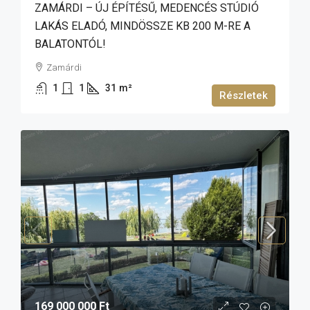
ZAMÁRDI – ÚJ ÉPÍTÉSŰ, MEDENCÉS STÚDIÓ
LAKÁS ELADÓ, MINDÖSSZE KB 200 M-RE A
BALATONTÓL!
Zamárdi
1
1
31
m²
Részletek
169 000 000 Ft