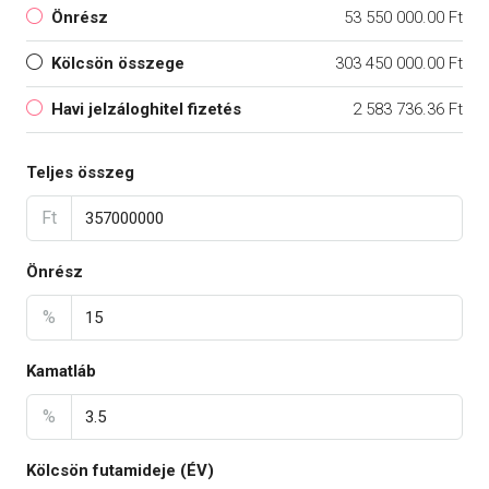
Önrész
53 550 000.00 Ft
Kölcsön összege
303 450 000.00 Ft
Havi jelzáloghitel fizetés
2 583 736.36 Ft
Teljes összeg
Ft
Önrész
%
Kamatláb
%
Kölcsön futamideje (ÉV)