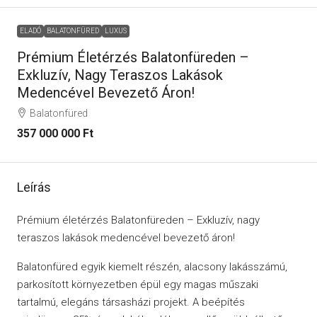
ELADÓ
BALATONFÜRED
LUXUS
Prémium Életérzés Balatonfüreden –
Exkluzív, Nagy Teraszos Lakások
Medencével Bevezető Áron!
Balatonfüred
357 000 000 Ft
Leírás
Prémium életérzés Balatonfüreden – Exkluzív, nagy
teraszos lakások medencével bevezető áron!
Balatonfüred egyik kiemelt részén, alacsony lakásszámú,
parkosított környezetben épül egy magas műszaki
tartalmú, elegáns társasházi projekt. A beépítés