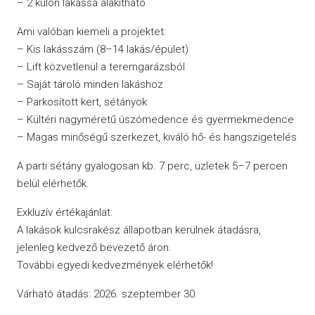
– 2 külön lakássá alakítható
Ami valóban kiemeli a projektet:
– Kis lakásszám (8–14 lakás/épület)
– Lift közvetlenül a teremgarázsból
– Saját tároló minden lakáshoz
– Parkosított kert, sétányok
– Kültéri nagyméretű úszómedence és gyermekmedence
– Magas minőségű szerkezet, kiváló hő- és hangszigetelés
A parti sétány gyalogosan kb. 7 perc, üzletek 5–7 percen
belül elérhetők.
Exkluzív értékajánlat:
A lakások kulcsrakész állapotban kerülnek átadásra,
jelenleg kedvező bevezető áron.
További egyedi kedvezmények elérhetők!
Várható átadás: 2026. szeptember 30.