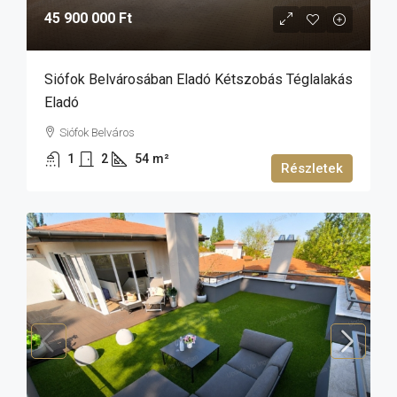
45 900 000 Ft
Siófok Belvárosában Eladó Kétszobás Téglalakás
Eladó
Siófok Belváros
1
2
54
m²
Részletek