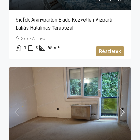
Siófok Aranyparton Eladó Közvetlen Vízparti
Lakás Hatalmas Terasszal
Siófok Aranypart
1
3
65
m²
Részletek