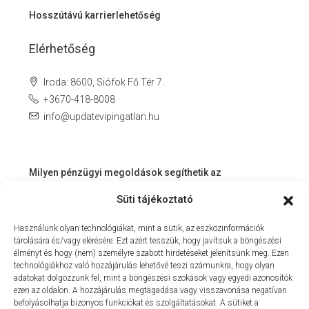
Hosszútávú karrierlehetőség
Elérhetőség
Iroda: 8600, Siófok Fő Tér 7.
+3670-418-8008
info@updatevipingatlan.hu
Milyen pénzügyi megoldások segíthetik az
ingatlanvásárlást és az azt követő időszakot?
Süti tájékoztató
Miért érdemes velünk dolgozni? – Személyre szabott
Használunk olyan technológiákat, mint a sütik, az eszközinformációk
szolgáltatás a Balaton környékén
tárolására és/vagy elérésére. Ezt azért tesszük, hogy javítsuk a böngészési
MIT KÍNÁLHAT SZÁMUNKRA EGY INGATLANIRODA VEVŐI
élményt és hogy (nem) személyre szabott hirdetéseket jelenítsünk meg. Ezen
technológiákhoz való hozzájárulás lehetővé teszi számunkra, hogy olyan
ÉS ELADÓI NÉZŐPONTBÓL?
adatokat dolgozzunk fel, mint a böngészési szokások vagy egyedi azonosítók
ezen az oldalon. A hozzájárulás megtagadása vagy visszavonása negatívan
MILYEN KÖLTSÉGEKKEL KELL SZÁMOLNUNK
befolyásolhatja bizonyos funkciókat és szolgáltatásokat. A sütiket a