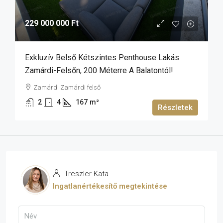
229 000 000 Ft
Exkluzív Belső Kétszintes Penthouse Lakás
Zamárdi-Felsőn, 200 Méterre A Balatontól!
Zamárdi Zamárdi felső
2
4
167
m²
Részletek
Treszler Kata
Ingatlanértékesítő megtekintése