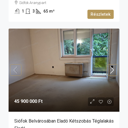
Siófok Aranypart
1
3
65
m²
Részletek
45 900 000 Ft
Siófok Belvárosában Eladó Kétszobás Téglalakás