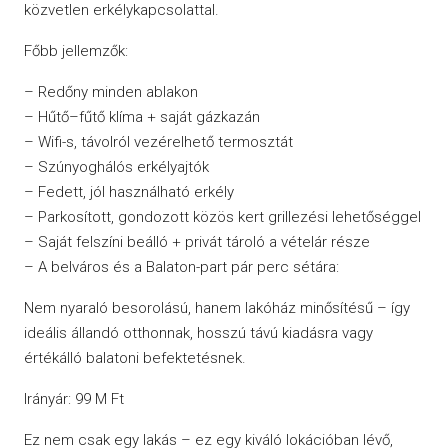
közvetlen erkélykapcsolattal.
Főbb jellemzők:
– Redőny minden ablakon
– Hűtő–fűtő klíma + saját gázkazán
– Wifi-s, távolról vezérelhető termosztát
– Szúnyoghálós erkélyajtók
– Fedett, jól használható erkély
– Parkosított, gondozott közös kert grillezési lehetőséggel
– Saját felszíni beálló + privát tároló a vételár része
– A belváros és a Balaton-part pár perc sétára:
Nem nyaraló besorolású, hanem lakóház minősítésű – így
ideális állandó otthonnak, hosszú távú kiadásra vagy
értékálló balatoni befektetésnek.
Irányár: 99 M Ft
Ez nem csak egy lakás – ez egy kiváló lokációban lévő,