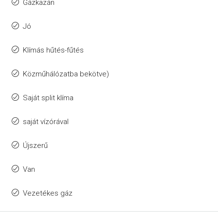
Gázkazán
Jó
Klímás hűtés-fűtés
Közműhálózatba bekötve)
Saját split klíma
saját vízórával
Újszerű
Van
Vezetékes gáz