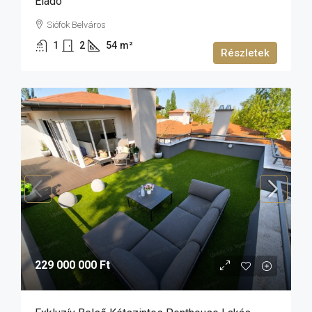
Eladó
Siófok Belváros
1
2
54
m²
Részletek
229 000 000 Ft