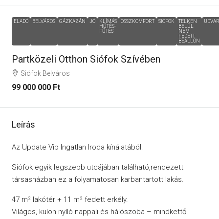
ELADÓ
BELVÁROS
GÁZKAZÁN
JÓ
KLÍMÁS
ÖSSZKOMFORT
SIÓFOK
TELKEN
UDVAR
HŰTÉS-
BELÜL
FŰTÉS
NEM
FEDETT
BEÁLLÓN
Partközeli Otthon Siófok Szívében
Siófok Belváros
99 000 000 Ft
Leírás
Az Update Vip Ingatlan Iroda kínálatából:
Siófok egyik legszebb utcájában található,rendezett
társasházban ez a folyamatosan karbantartott lakás.
47 m² lakótér + 11 m² fedett erkély.
Világos, külön nyíló nappali és hálószoba – mindkettő