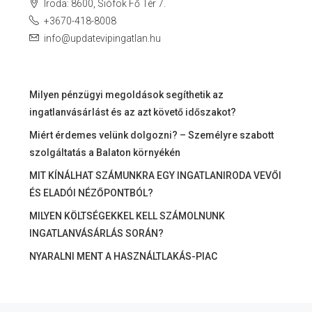
Iroda: 8600, Siófok Fő Tér 7.
+3670-418-8008
info@updatevipingatlan.hu
Milyen pénzügyi megoldások segíthetik az
ingatlanvásárlást és az azt követő időszakot?
Miért érdemes velünk dolgozni? – Személyre szabott
szolgáltatás a Balaton környékén
MIT KÍNÁLHAT SZÁMUNKRA EGY INGATLANIRODA VEVŐI
ÉS ELADÓI NÉZŐPONTBÓL?
MILYEN KÖLTSÉGEKKEL KELL SZÁMOLNUNK
INGATLANVÁSÁRLÁS SORÁN?
NYARALNI MENT A HASZNÁLTLAKÁS-PIAC