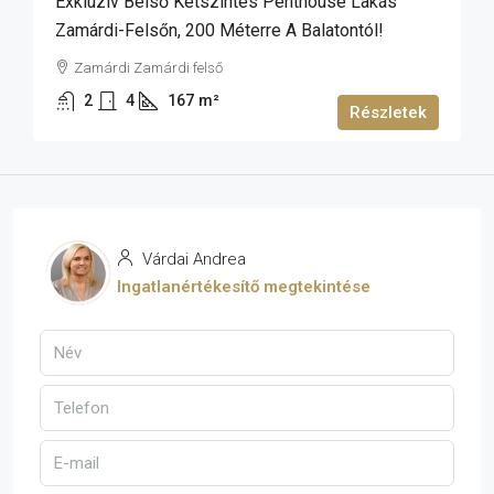
Exkluzív Belső Kétszintes Penthouse Lakás
Zamárdi-Felsőn, 200 Méterre A Balatontól!
Zamárdi Zamárdi felső
2
4
167
m²
Részletek
Várdai Andrea
Ingatlanértékesítő megtekintése