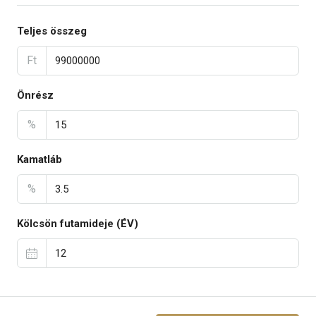
Teljes összeg
Ft
Önrész
%
Kamatláb
%
Kölcsön futamideje (ÉV)