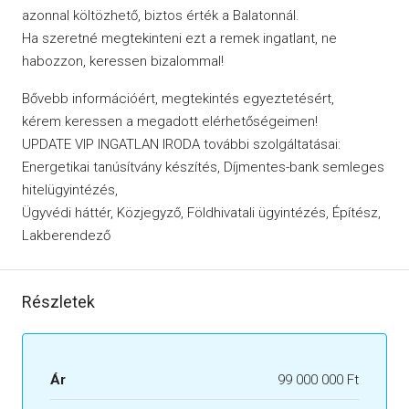
azonnal költözhető, biztos érték a Balatonnál.
Ha szeretné megtekinteni ezt a remek ingatlant, ne
habozzon, keressen bizalommal!
Bővebb információért, megtekintés egyeztetésért,
kérem keressen a megadott elérhetőségeimen!
UPDATE VIP INGATLAN IRODA további szolgáltatásai:
Energetikai tanúsítvány készítés, Díjmentes-bank semleges
hitelügyintézés,
Ügyvédi háttér, Közjegyző, Földhivatali ügyintézés, Építész,
Lakberendező
Részletek
Ár
99 000 000 Ft