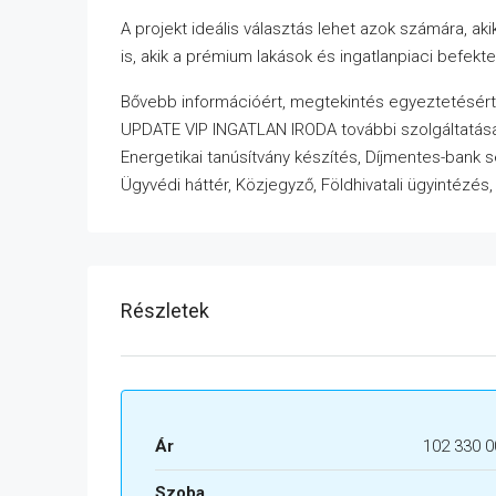
A projekt ideális választás lehet azok számára, ak
is, akik a prémium lakások és ingatlanpiaci befekt
Bővebb információért, megtekintés egyeztetésér
UPDATE VIP INGATLAN IRODA további szolgáltatása
Energetikai tanúsítvány készítés, Díjmentes-bank 
Ügyvédi háttér, Közjegyző, Földhivatali ügyintézés
Részletek
Ár
102 330 0
Szoba