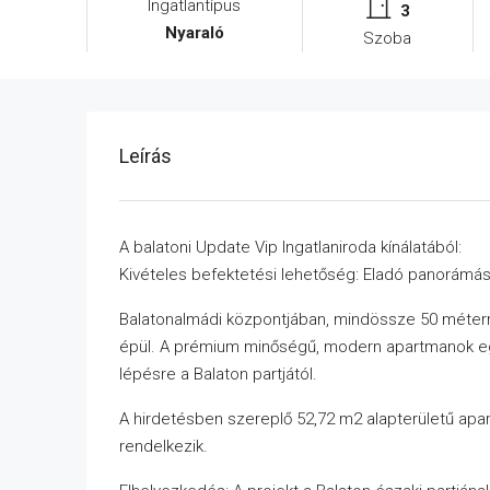
Ingatlantípus
3
Nyaraló
Szoba
Leírás
A balatoni Update Vip Ingatlaniroda kínálatából:
Kivételes befektetési lehetőség: Eladó panorám
Balatonalmádi központjában, mindössze 50 méterre 
épül. A prémium minőségű, modern apartmanok egy
lépésre a Balaton partjától.
A hirdetésben szereplő 52,72 m2 alapterületű apar
rendelkezik.