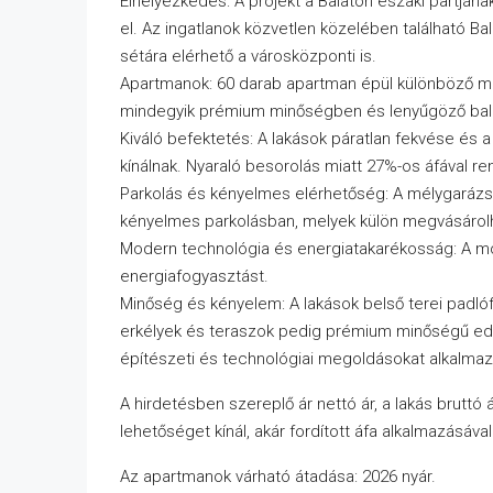
Elhelyezkedés: A projekt a Balaton északi partján
el. Az ingatlanok közvetlen közelében található B
sétára elérhető a városközponti is.
Apartmanok: 60 darab apartman épül különböző mé
mindegyik prémium minőségben és lenyűgöző bal
Kiváló befektetés: A lakások páratlan fekvése és a
kínálnak. Nyaraló besorolás miatt 27%-os áfával re
Parkolás és kényelmes elérhetőség: A mélygarázsba
kényelmes parkolásban, melyek külön megvásárolha
Modern technológia és energiatakarékosság: A mo
energiafogyasztást.
Minőség és kényelem: A lakások belső terei padlóf
erkélyek és teraszok pedig prémium minőségű edze
építészeti és technológiai megoldásokat alkalmaz
A hirdetésben szereplő ár nettó ár, a lakás bruttó
lehetőséget kínál, akár fordított áfa alkalmazásával
Az apartmanok várható átadása: 2026 nyár.