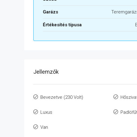
Garázs
Teremgaráz
Értékesítés típusa
Jellemzők
Bevezetve (230 Volt)
Hősziva
Luxus
Padlófű
Van