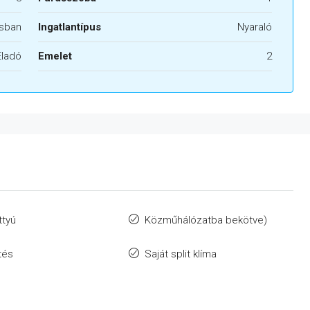
sban
Ingatlantípus
Nyaraló
Eladó
Emelet
2
ttyú
Közműhálózatba bekötve)
tés
Saját split klíma