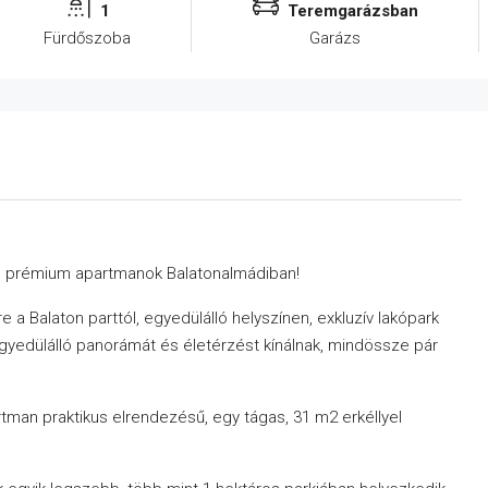
1
Teremgarázsban
Fürdőszoba
Garázs
ás prémium apartmanok Balatonalmádiban!
a Balaton parttól, egyedülálló helyszínen, exkluzív lakópark
edülálló panorámát és életérzést kínálnak, mindössze pár
tman praktikus elrendezésű, egy tágas, 31 m2 erkéllyel