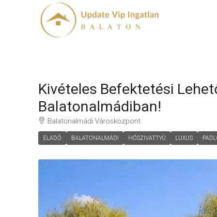
Kivételes Befektetési Leh
Balatonalmádiban!
Balatonalmádi Városközpont
ELADÓ
BALATONALMÁDI
HŐSZIVATTYÚ
LUXUS
PADL