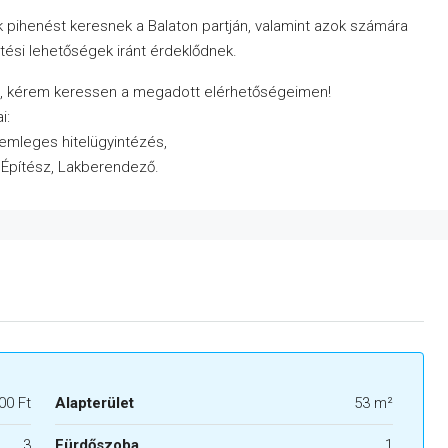
ik pihenést keresnek a Balaton partján, valamint azok számára
etési lehetőségek iránt érdeklődnek.
t, kérem keressen a megadott elérhetőségeimen!
i:
semleges hitelügyintézés,
, Építész, Lakberendező.
00 Ft
Alapterület
53 m²
3
Fürdőszoba
1