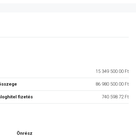
15 349 500.00 Ft
összege
86 980 500.00 Ft
áloghitel fizetés
740 598.72 Ft
Önrész