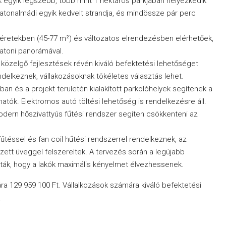
ak egyik legszebb, több mint 1 hektáros parkjában helyezkedik
alatonalmádi egyik kedvelt strandja, és mindössze pár perc
retekben (45-77 m²) és változatos elrendezésben elérhetőek,
atoni panorámával.
 közelgő fejlesztések révén kiváló befektetési lehetőséget
ndelkeznek, vállakozásoknak tökéletes választás lehet.
n és a projekt területén kialakított parkolóhelyek segítenek a
tók. Elektromos autó töltési lehetőség is rendelkezésre áll.
dern hőszivattyús fűtési rendszer segíten csökkenteni az
űtéssel és fan coil hűtési rendszerrel rendelkeznek, az
tt üveggel felszereltek. A tervezés során a legújabb
ták, hogy a lakók maximális kényelmet élvezhessenek.
 ára 129 959 100 Ft. Vállalkozások számára kiváló befektetési
.