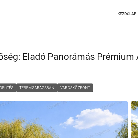
KEZDŐLAP
etőség: Eladó Panorámás Prémiu
ÓFŰTÉS
TEREMGARÁZSBAN
VÁROSKÖZPONT