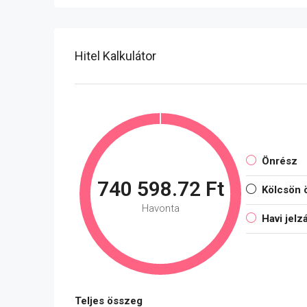
Hitel Kalkulátor
Önrész
740 598.72 Ft
Kölcsön 
Havonta
Havi jelz
Teljes összeg