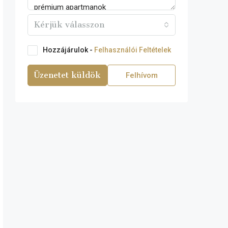
Kérjük válasszon
Hozzájárulok -
Felhasználói Feltételek
Üzenetet küldök
Felhívom