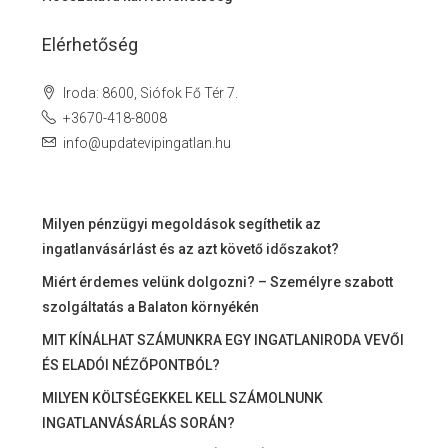
Elérhetőség
Iroda: 8600, Siófok Fő Tér 7.
+3670-418-8008
info@updatevipingatlan.hu
Milyen pénzügyi megoldások segíthetik az
ingatlanvásárlást és az azt követő időszakot?
Miért érdemes velünk dolgozni? – Személyre szabott
szolgáltatás a Balaton környékén
MIT KÍNÁLHAT SZÁMUNKRA EGY INGATLANIRODA VEVŐI
ÉS ELADÓI NÉZŐPONTBÓL?
MILYEN KÖLTSÉGEKKEL KELL SZÁMOLNUNK
INGATLANVÁSÁRLÁS SORÁN?