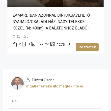
ZAMÁRDIBAN AZONNAL BIRTOKBAVEHETŐ
NYARALÓ/CSALÁDI HÁZ, NAGY TELEKKEL,
KÖZEL (kb 400m) A BALATONHOZ ELADÓ!
Zamárdi
2
3
122
m²
1275
m²
Részletek
Füzesi Csaba
Ingatlanértékesítő megtekintése