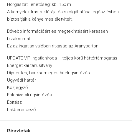
Horgászati lehetőség: kb. 150 m
A környék infrastruktúrája és szolgáltatásai egész évben
biztosítják a kényelmes életvitelt.
Bővebb információért és megtekintésért keressen
bizalommal!
Ez az ingatlan valóban ritkaság az Aranyparton!
UPDATE VIP Ingatlaniroda – teljes körű háttértámogatás
Energetikai tanúsítvány
Díjmentes, banksemleges hitelügyintézés
Ügyvédi háttér
Közjegyző
Földhivatali ügyintézés
Építész
Lakberendező
Részletek