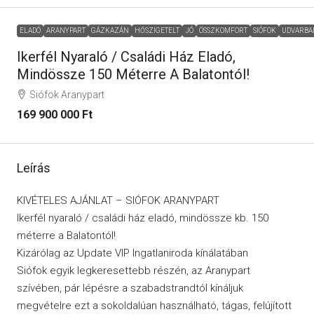
ELADÓ
ARANYPART
GÁZKAZÁN
HŐSZIGETELT
JÓ
ÖSSZKOMFORT
SIÓFOK
UDVARBA
Ikerfél Nyaraló / Családi Ház Eladó,
Mindössze 150 Méterre A Balatontól!
Siófok Aranypart
169 900 000 Ft
Leírás
KIVÉTELES AJÁNLAT – SIÓFOK ARANYPART
Ikerfél nyaraló / családi ház eladó, mindössze kb. 150
méterre a Balatontól!
Kizárólag az Update VIP Ingatlaniroda kínálatában
Siófok egyik legkeresettebb részén, az Aranypart
szívében, pár lépésre a szabadstrandtól kínáljuk
megvételre ezt a sokoldalúan használható, tágas, felújított