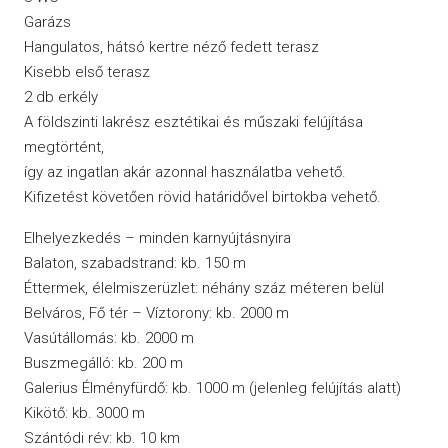
Garázs
Hangulatos, hátsó kertre néző fedett terasz
Kisebb első terasz
2 db erkély
A földszinti lakrész esztétikai és műszaki felújítása
megtörtént,
így az ingatlan akár azonnal használatba vehető.
Kifizetést követően rövid határidővel birtokba vehető.
Elhelyezkedés – minden karnyújtásnyira
Balaton, szabadstrand: kb. 150 m
Éttermek, élelmiszerüzlet: néhány száz méteren belül
Belváros, Fő tér – Víztorony: kb. 2000 m
Vasútállomás: kb. 2000 m
Buszmegálló: kb. 200 m
Galerius Élményfürdő: kb. 1000 m (jelenleg felújítás alatt)
Kikötő: kb. 3000 m
Szántódi rév: kb. 10 km