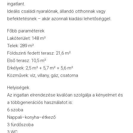
ingatlant.
Ideális családi nyaralónak, állandó otthonnak vagy
befektetésnek – akár azonnali kiadási lehetőséggel.
Főbb paraméterek
Lakóterület: 148 m²
Telek: 289 m²
Földszinti fedett terasz: 21,6 m²
Első terasz: 10,5 m²
Erkélyek: 2,5 m² + 5,7 m² + 5,6 m²
Közművek: víz, villany, gáz, csatorna
Helyiségek
Az ingatlan elrendezése kiválóan szolgálja a kényelmet és
a többgenerációs használatot is:
6 szoba
Nappali–konyha–étkező
3 fürdőszoba
3 WC