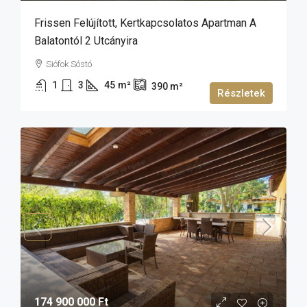
Frissen Felújított, Kertkapcsolatos Apartman A
Balatontól 2 Utcányira
Siófok Sóstó
1
3
45
m²
390
m²
Részletek
174 900 000 Ft