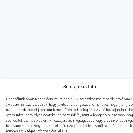
Süti tájékoztató
Használunk olyan technológiákat, mint a sütik, az eszközinformációk tárolására 
elérésére. Ezt azért tesszük, hogy javítsuk a böngészési élményt és hogy (nem) s
szabott hirdetéseket jelenítsünk meg. Ezen technológiákhoz való hozzájárulás lehe
számunkra, hogy olyan adatokat dolgozzunk fel, mint a böngészési szokások vag
azonosítók ezen az oldalon. A hozzájárulás megtagadása vagy visszavonása neg
befolyásolhatja bizonyos funkciókat és szolgáltatásokat. A sütiket a Complainz kez
minden szükséges információval ellátja.