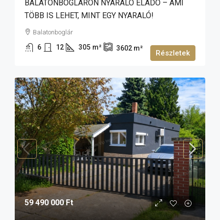
BALATONBOGLÁRON NYARALÓ ELADÓ – AMI
TÖBB IS LEHET, MINT EGY NYARALÓ!
Balatonboglár
6
12
305
m²
3602
m²
Részletek
59 490 000 Ft