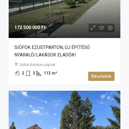
172 500 000 Ft
SIÓFOK EZÜSTPARTON, ÚJ ÉPÍTÉSŰ
NYARALÓ/LAKÁSOK ELADÓK!
Siófok Balatonszéplak
2
3
113
m²
Részletek