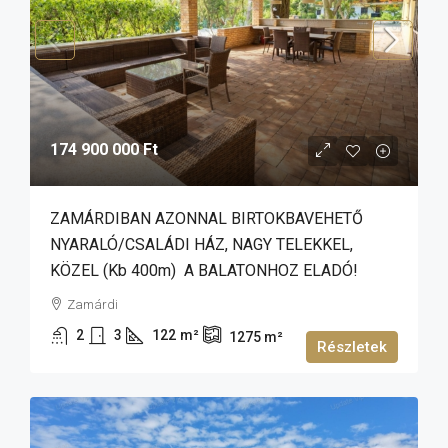
174 900 000 Ft
ZAMÁRDIBAN AZONNAL BIRTOKBAVEHETŐ
NYARALÓ/CSALÁDI HÁZ, NAGY TELEKKEL,
KÖZEL (kb 400m) A BALATONHOZ ELADÓ!
Zamárdi
2
3
122
m²
1275
m²
Részletek