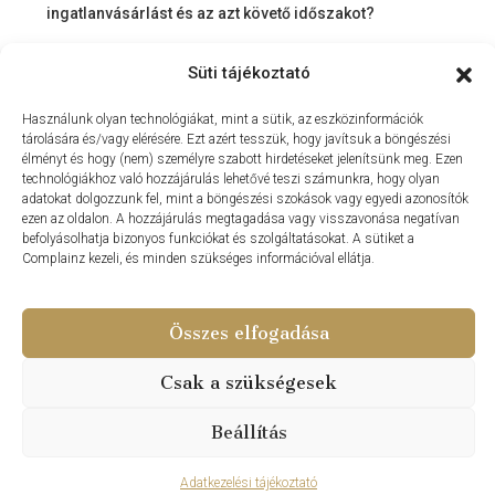
ingatlanvásárlást és az azt követő időszakot?
Miért érdemes velünk dolgozni? – Személyre szabott
Süti tájékoztató
szolgáltatás a Balaton környékén
MIT KÍNÁLHAT SZÁMUNKRA EGY INGATLANIRODA VEVŐI
Használunk olyan technológiákat, mint a sütik, az eszközinformációk
tárolására és/vagy elérésére. Ezt azért tesszük, hogy javítsuk a böngészési
ÉS ELADÓI NÉZŐPONTBÓL?
élményt és hogy (nem) személyre szabott hirdetéseket jelenítsünk meg. Ezen
MILYEN KÖLTSÉGEKKEL KELL SZÁMOLNUNK
technológiákhoz való hozzájárulás lehetővé teszi számunkra, hogy olyan
adatokat dolgozzunk fel, mint a böngészési szokások vagy egyedi azonosítók
INGATLANVÁSÁRLÁS SORÁN?
ezen az oldalon. A hozzájárulás megtagadása vagy visszavonása negatívan
befolyásolhatja bizonyos funkciókat és szolgáltatásokat. A sütiket a
NYARALNI MENT A HASZNÁLTLAKÁS-PIAC
Complainz kezeli, és minden szükséges információval ellátja.
Összes elfogadása
© Update Vip Ingatlaniroda - Minden Jog Fenntartva 2024 –
Csak a szükségesek
Weboldal készítés – PDigitalFox.hu
Beállítás
Szollar Júlia
Adatkezelési tájékoztató