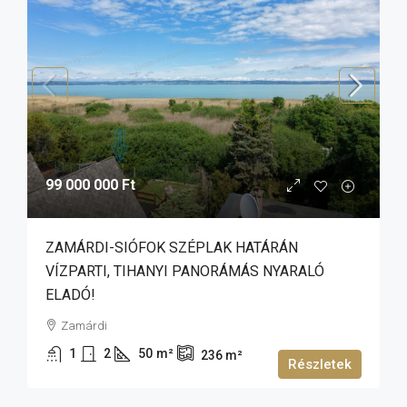
99 000 000 Ft
ZAMÁRDI-SIÓFOK SZÉPLAK HATÁRÁN
VÍZPARTI, TIHANYI PANORÁMÁS NYARALÓ
ELADÓ!
Zamárdi
1
2
50
m²
236
m²
Részletek