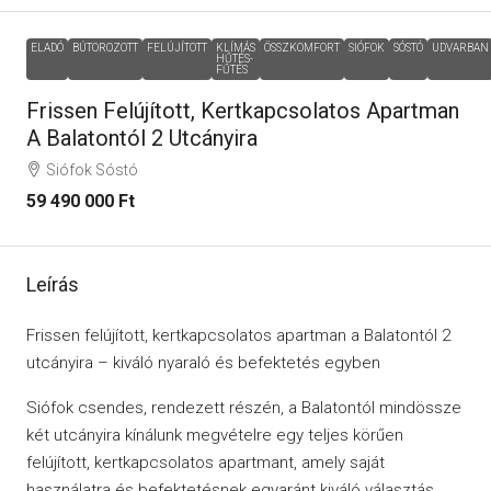
ELADÓ
BÚTOROZOTT
FELÚJÍTOTT
KLÍMÁS
ÖSSZKOMFORT
SIÓFOK
SÓSTÓ
UDVARBAN
HŰTÉS-
FŰTÉS
Frissen Felújított, Kertkapcsolatos Apartman
A Balatontól 2 Utcányira
Siófok Sóstó
59 490 000 Ft
Leírás
Frissen felújított, kertkapcsolatos apartman a Balatontól 2
utcányira – kiváló nyaraló és befektetés egyben
Siófok csendes, rendezett részén, a Balatontól mindössze
két utcányira kínálunk megvételre egy teljes körűen
felújított, kertkapcsolatos apartmant, amely saját
használatra és befektetésnek egyaránt kiváló választás.