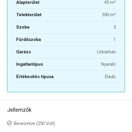
Alapterület
45 m²
Telekterület
390 m²
Szoba
3
Fürdőszoba
1
Garázs
Udvarban
Ingatlantípus
Nyaraló
Értékesítés típusa
Eladó
Jellemzők
Bevezetve (230 Volt)