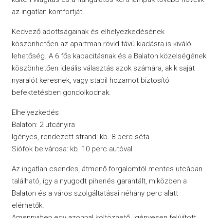
az ingatlan komfortját.
Kedvező adottságainak és elhelyezkedésének
köszönhetően az apartman rövid távú kiadásra is kiváló
lehetőség. A 6 fős kapacitásnak és a Balaton közelségének
köszönhetően ideális választás azok számára, akik saját
nyaralót keresnek, vagy stabil hozamot biztosító
befektetésben gondolkodnak.
Elhelyezkedés
Balaton: 2 utcányira
Igényes, rendezett strand: kb. 8 perc séta
Siófok belvárosa: kb. 10 perc autóval
Az ingatlan csendes, átmenő forgalomtól mentes utcában
található, így a nyugodt pihenés garantált, miközben a
Balaton és a város szolgáltatásai néhány perc alatt
elérhetők.
Amennyiben egy azonnal költözhető, igényesen felújított