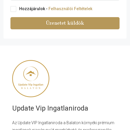
Hozzájárulok -
Felhasználói Feltételek
Üzenetet küldök
Update Vip Ingatlaniroda
Az Update VIP Ingatlaniroda a Balaton környéki prémium
ingatlanok piacán nyújt megbízható és professzionális