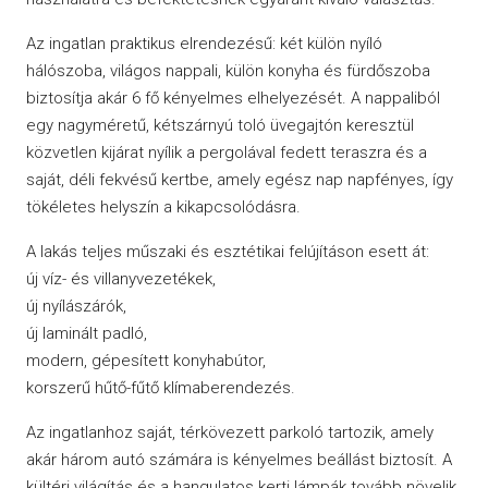
Az ingatlan praktikus elrendezésű: két külön nyíló
hálószoba, világos nappali, külön konyha és fürdőszoba
biztosítja akár 6 fő kényelmes elhelyezését. A nappaliból
egy nagyméretű, kétszárnyú toló üvegajtón keresztül
közvetlen kijárat nyílik a pergolával fedett teraszra és a
saját, déli fekvésű kertbe, amely egész nap napfényes, így
tökéletes helyszín a kikapcsolódásra.
A lakás teljes műszaki és esztétikai felújításon esett át:
új víz- és villanyvezetékek,
új nyílászárók,
új laminált padló,
modern, gépesített konyhabútor,
korszerű hűtő-fűtő klímaberendezés.
Az ingatlanhoz saját, térkövezett parkoló tartozik, amely
akár három autó számára is kényelmes beállást biztosít. A
kültéri világítás és a hangulatos kerti lámpák tovább növelik