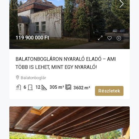
119 900 000 Ft
BALATONBOGLÁRON NYARALÓ ELADÓ – AMI
TÖBB IS LEHET, MINT EGY NYARALÓ!
Balatonboglár
6
12
305
m²
3602
m²
Részletek