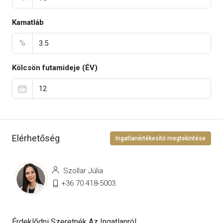
Kamatláb
%
Kölcsön futamideje (ÉV)
Elérhetőség
Ingatlanértékesítő megtekintése
Szollar Júlia
+36 70 418-5003
Érdeklődni Szeretnék Az Ingatlanról