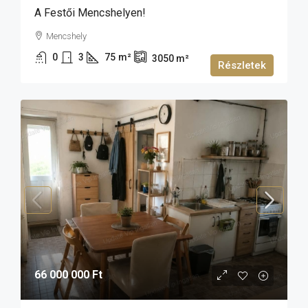
A Festői Mencshelyen!
Mencshely
0
3
75
m²
3050
m²
Részletek
66 000 000 Ft