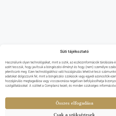
Süti tájékoztató
Használunk olyan technológiákat, mint a sütik, az eszközinformációk tárolására és
azért tesszük, hogy javítsuk a böngészési élményt és hogy (nem) személyre szabo
jelenítsünk meg. Ezen technológiákhoz való hozzájárulás lehetővé teszi számunkr
adatokat dolgozzunk fel, mint a böngészési szokások vagy egyedi azonosítók ezen
hozzájárulás megtagadása vagy visszavonása negatívan befolyásolhatja bizonyo
szolgáltatásokat. A sütiket a Complainz kezeli, és minden szükséges információval
Összes elfogadása
Csak a szükségesek