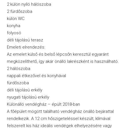
2 külön nyíló hálószoba
2 fürdőszoba
külön WC
konyha
folyosó
déli tájolású terasz
Emeleti elrendezés:
Az emelet külső és belső lépcsőn keresztül egyaránt
megközelíthető, így akár önálló lakrészként is használható.
2 hálószoba
nappali étkezővel és konyhával
fürdőszoba
déli tájolású erkély
nyugati tájolású erkély
Különálló vendégház – épült 2018-ban
A főépület mögött található vendégház önálló bejárattal
rendelkezik. A 12 cm hőszigeteléssel készült, klímával
felszerelt kis ház ideális vendégek elhelyezésére vagy