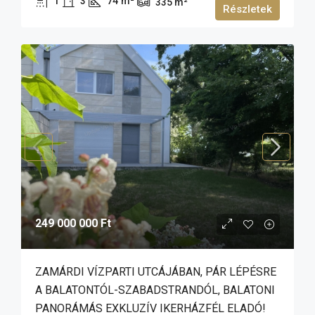
1
3
74
m²
335
m²
Részletek
249 000 000 Ft
ZAMÁRDI VÍZPARTI UTCÁJÁBAN, PÁR LÉPÉSRE
A BALATONTÓL-SZABADSTRANDÓL, BALATONI
PANORÁMÁS EXKLUZÍV IKERHÁZFÉL ELADÓ!