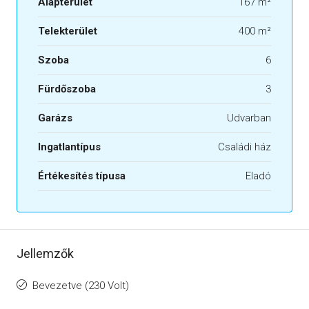
Alapterület
167 m²
Telekterület
400 m²
Szoba
6
Fürdőszoba
3
Garázs
Udvarban
Ingatlantípus
Családi ház
Értékesítés típusa
Eladó
Jellemzők
Bevezetve (230 Volt)