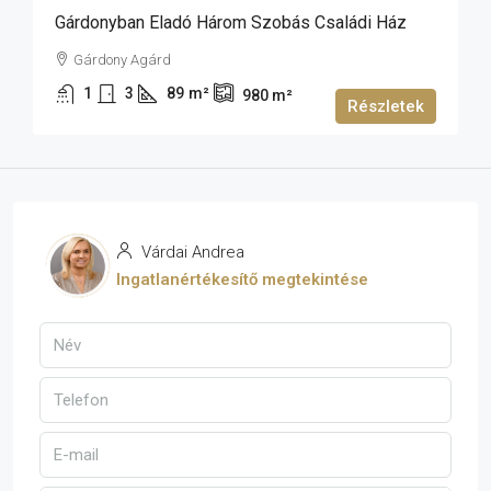
Gárdonyban Eladó Három Szobás Családi Ház
Gárdony Agárd
1
3
89
m²
980
m²
Részletek
Várdai Andrea
Ingatlanértékesítő megtekintése