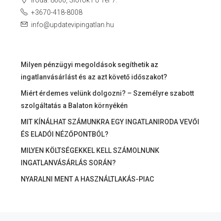
Iroda: 8600, Siófok Fő Tér 7.
+3670-418-8008
info@updatevipingatlan.hu
Milyen pénzügyi megoldások segíthetik az
ingatlanvásárlást és az azt követő időszakot?
Miért érdemes velünk dolgozni? – Személyre szabott
szolgáltatás a Balaton környékén
MIT KÍNÁLHAT SZÁMUNKRA EGY INGATLANIRODA VEVŐI
ÉS ELADÓI NÉZŐPONTBÓL?
MILYEN KÖLTSÉGEKKEL KELL SZÁMOLNUNK
INGATLANVÁSÁRLÁS SORÁN?
NYARALNI MENT A HASZNÁLTLAKÁS-PIAC