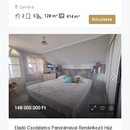
Zamárdi
2
5
128
m²
414
m²
Részletek
148 000 000 Ft
Eladó Csodálatos Panorámával Rendelkező Ház