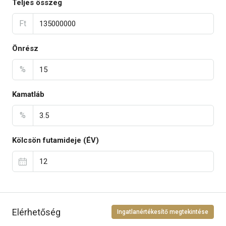
Teljes összeg
Ft
Önrész
%
Kamatláb
%
Kölcsön futamideje (ÉV)
Elérhetőség
Ingatlanértékesítő megtekintése