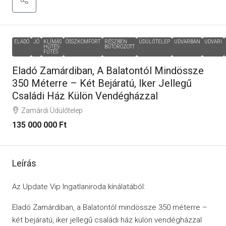
ELADÓ
JÓ
KLÍMÁS
ÖSSZKOMFORT
RÉSZBEN
ÜDÜLŐTELEP
UDVARBAN
UDVARI
HŰTÉS-
BÚTOROZOTT
FŰTÉS
Eladó Zamárdiban, A Balatontól Mindössze
350 Méterre – Két Bejáratú, Iker Jellegű
Családi Ház Külön Vendégházzal
Zamárdi Üdülőtelep
135 000 000 Ft
Leírás
Az Update Vip Ingatlaniroda kínálatából:
Eladó Zamárdiban, a Balatontól mindössze 350 méterre –
két bejáratú, iker jellegű családi ház külön vendégházzal