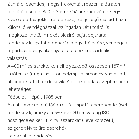
Zamárdi csendes, mégis frekventált részén, a Balaton
partjától csupán 350 méterre kínálunk megvételre egy
kiváló adottságokkal rendelkező, iker jellegű családi házat,
különálló vendégházzal. Az ingatlan két utcáról is
megközelíthető, mindkét oldalról saját bejárattal
rendelkezik, így több generáció együttélésére, vendégek
fogadására vagy akár nyaraltatás céljára is ideális
választás.
A 400 m²-es saroktelken elhelyezkedő, összesen 167 m²
lakóterületű ingatlan külön helyrajzi számon nyilvántartott,
alapító okirattal rendelkezik. A birtokbaadás szeptembertől
lehetséges.
Főépület – épült 1985-ben
A stabil szerkezetű főépület jó állapotú, cserepes tetővel
rendelkezik, amely alá 6–7 éve 20 cm vastag ISOLIT
hőszigetelés került. A nyílászárókat 6 éve korszerű,
szigetelt kivitelűre cserélték.
Földszinti elrendezés: