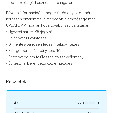
többfunkciós, jól hasznosítható ingatlant.
Bővebb információért, megtekintés egyeztetésért
keressen bizalommal a megadott elérhetőségeimen.
UPDATE VIP Ingatlan Iroda további szolgáltatásai:
• Ügyvédi háttér, Közjegyző
• Földhivatali ügyintézés
• Díjmentes-bank semleges hitelügyintézés
• Energetikai tanúsítvány készítés
• Érintésvédelem felülvizsgálat/szakvélemény
• Építész, lakberendező közreműködés
Részletek
Ár
135 000 000 Ft