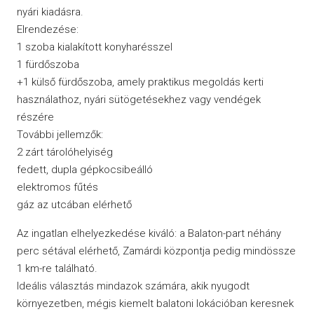
nyári kiadásra.
Elrendezése:
1 szoba kialakított konyharésszel
1 fürdőszoba
+1 külső fürdőszoba, amely praktikus megoldás kerti
használathoz, nyári sütögetésekhez vagy vendégek
részére
További jellemzők:
2 zárt tárolóhelyiség
fedett, dupla gépkocsibeálló
elektromos fűtés
gáz az utcában elérhető
Az ingatlan elhelyezkedése kiváló: a Balaton-part néhány
perc sétával elérhető, Zamárdi központja pedig mindössze
1 km-re található.
Ideális választás mindazok számára, akik nyugodt
környezetben, mégis kiemelt balatoni lokációban keresnek