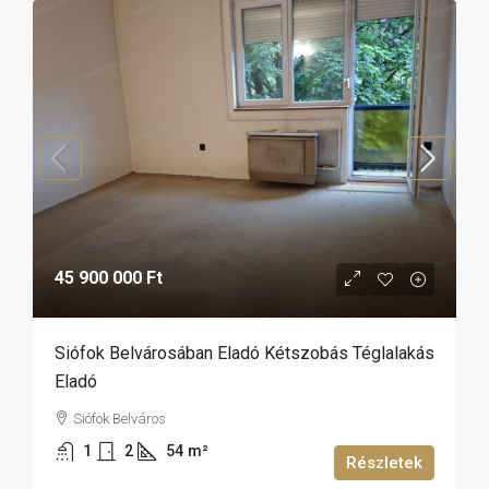
45 900 000 Ft
Siófok Belvárosában Eladó Kétszobás Téglalakás
Eladó
Siófok Belváros
1
2
54
m²
Részletek