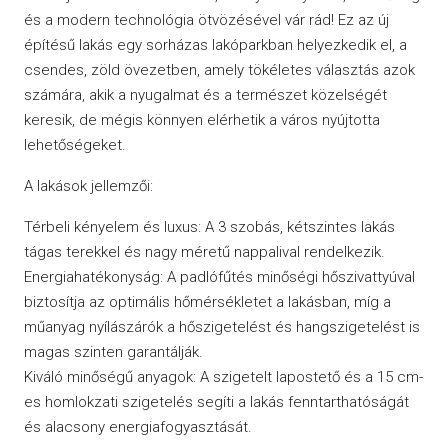
és a modern technológia ötvözésével vár rád! Ez az új
építésű lakás egy sorházas lakóparkban helyezkedik el, a
csendes, zöld övezetben, amely tökéletes választás azok
számára, akik a nyugalmat és a természet közelségét
keresik, de mégis könnyen elérhetik a város nyújtotta
lehetőségeket.
A lakások jellemzői:
Térbeli kényelem és luxus: A 3 szobás, kétszintes lakás
tágas terekkel és nagy méretű nappalival rendelkezik.
Energiahatékonyság: A padlófűtés minőségi hőszivattyúval
biztosítja az optimális hőmérsékletet a lakásban, míg a
műanyag nyílászárók a hőszigetelést és hangszigetelést is
magas szinten garantálják.
Kiváló minőségű anyagok: A szigetelt lapostető és a 15 cm-
es homlokzati szigetelés segíti a lakás fenntarthatóságát
és alacsony energiafogyasztását.