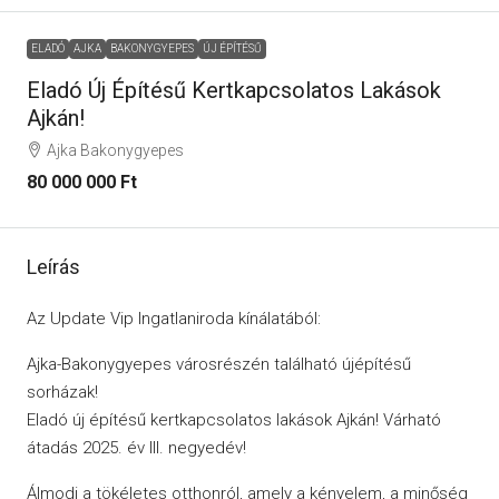
ELADÓ
AJKA
BAKONYGYEPES
ÚJ ÉPÍTÉSŰ
Eladó Új Építésű Kertkapcsolatos Lakások
Ajkán!
Ajka Bakonygyepes
80 000 000 Ft
Leírás
Az Update Vip Ingatlaniroda kínálatából:
Ajka-Bakonygyepes városrészén található újépítésű
sorházak!
Eladó új építésű kertkapcsolatos lakások Ajkán! Várható
átadás 2025. év III. negyedév!
Álmodj a tökéletes otthonról, amely a kényelem, a minőség