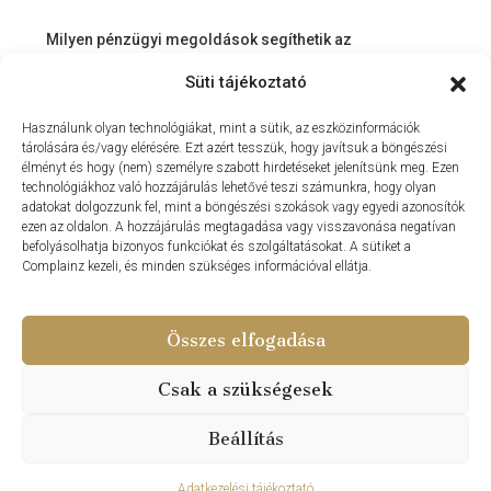
Milyen pénzügyi megoldások segíthetik az
ingatlanvásárlást és az azt követő időszakot?
Süti tájékoztató
Miért érdemes velünk dolgozni? – Személyre szabott
Használunk olyan technológiákat, mint a sütik, az eszközinformációk
szolgáltatás a Balaton környékén
tárolására és/vagy elérésére. Ezt azért tesszük, hogy javítsuk a böngészési
MIT KÍNÁLHAT SZÁMUNKRA EGY INGATLANIRODA VEVŐI
élményt és hogy (nem) személyre szabott hirdetéseket jelenítsünk meg. Ezen
technológiákhoz való hozzájárulás lehetővé teszi számunkra, hogy olyan
ÉS ELADÓI NÉZŐPONTBÓL?
adatokat dolgozzunk fel, mint a böngészési szokások vagy egyedi azonosítók
ezen az oldalon. A hozzájárulás megtagadása vagy visszavonása negatívan
MILYEN KÖLTSÉGEKKEL KELL SZÁMOLNUNK
befolyásolhatja bizonyos funkciókat és szolgáltatásokat. A sütiket a
INGATLANVÁSÁRLÁS SORÁN?
Complainz kezeli, és minden szükséges információval ellátja.
NYARALNI MENT A HASZNÁLTLAKÁS-PIAC
Összes elfogadása
Csak a szükségesek
© Update Vip Ingatlaniroda - Minden Jog Fenntartva 2024 –
Weboldal készítés – PDigitalFox.hu
Beállítás
Treszler Kata
Adatkezelési tájékoztató