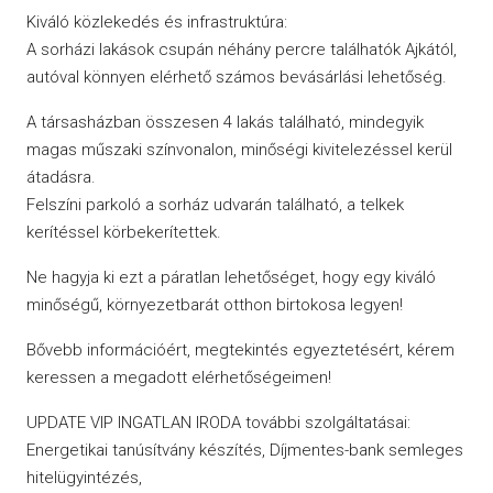
Kiváló közlekedés és infrastruktúra:
A sorházi lakások csupán néhány percre találhatók Ajkától,
autóval könnyen elérhető számos bevásárlási lehetőség.
A társasházban összesen 4 lakás található, mindegyik
magas műszaki színvonalon, minőségi kivitelezéssel kerül
átadásra.
Felszíni parkoló a sorház udvarán található, a telkek
kerítéssel körbekerítettek.
Ne hagyja ki ezt a páratlan lehetőséget, hogy egy kiváló
minőségű, környezetbarát otthon birtokosa legyen!
Bővebb információért, megtekintés egyeztetésért, kérem
keressen a megadott elérhetőségeimen!
UPDATE VIP INGATLAN IRODA további szolgáltatásai:
Energetikai tanúsítvány készítés, Díjmentes-bank semleges
hitelügyintézés,