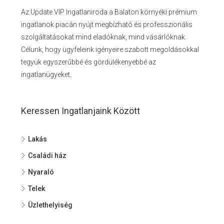
Az Update VIP Ingatlaniroda a Balaton környéki prémium
ingatlanok piacán nyújt megbízható és professzionális
szolgáltatásokat mind eladóknak, mind vásárlóknak.
Célunk, hogy ügyfeleink igényeire szabott megoldásokkal
tegyük egyszerűbbé és gördülékenyebbé az
ingatlanügyeket.
Keressen Ingatlanjaink Között
Lakás
Családi ház
Nyaraló
Telek
Üzlethelyiség