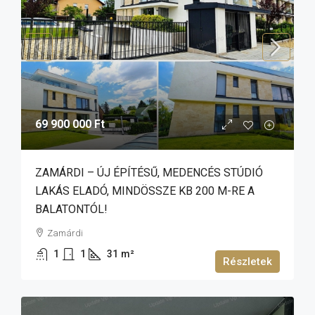
69 900 000 Ft
ZAMÁRDI – ÚJ ÉPÍTÉSŰ, MEDENCÉS STÚDIÓ
LAKÁS ELADÓ, MINDÖSSZE KB 200 M-RE A
BALATONTÓL!
Zamárdi
1
1
31
m²
Részletek