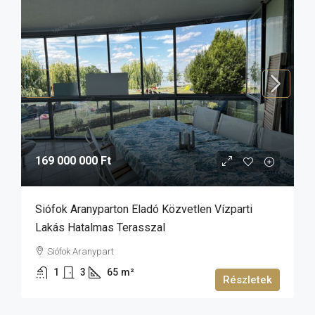
169 000 000 Ft
Siófok Aranyparton Eladó Közvetlen Vízparti
Lakás Hatalmas Terasszal
Siófok Aranypart
1
3
65
m²
Részletek