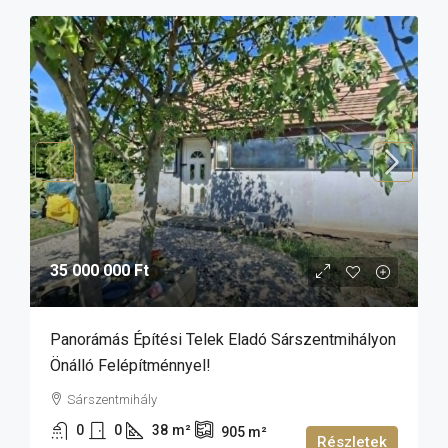
35 000 000 Ft
Panorámás Építési Telek Eladó Sárszentmihályon
Önálló Felépítménnyel!
Sárszentmihály
0
0
38
m²
905
m²
Részletek