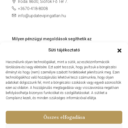
Iroda: 8600, Siófok Fő Tér 7.
+3670-418-8008
info@updatevipingatlan.hu
Milyen pénzügyi megoldások segíthetik az
ingatlanvásárlást és az azt követő időszakot?
Süti tájékoztató
Miért érdemes velünk dolgozni? – Személyre szabott
Használunk olyan technológiákat, mint a sütik, az eszközinformációk
szolgáltatás a Balaton környékén
tárolására és/vagy elérésére. Ezt azért tesszük, hogy javítsuk a böngészési
MIT KÍNÁLHAT SZÁMUNKRA EGY INGATLANIRODA VEVŐI
élményt és hogy (nem) személyre szabott hirdetéseket jelenítsünk meg. Ezen
technológiákhoz való hozzájárulás lehetővé teszi számunkra, hogy olyan
ÉS ELADÓI NÉZŐPONTBÓL?
adatokat dolgozzunk fel, mint a böngészési szokások vagy egyedi azonosítók
ezen az oldalon. A hozzájárulás megtagadása vagy visszavonása negatívan
MILYEN KÖLTSÉGEKKEL KELL SZÁMOLNUNK
befolyásolhatja bizonyos funkciókat és szolgáltatásokat. A sütiket a
INGATLANVÁSÁRLÁS SORÁN?
Complainz kezeli, és minden szükséges információval ellátja.
NYARALNI MENT A HASZNÁLTLAKÁS-PIAC
Összes elfogadása