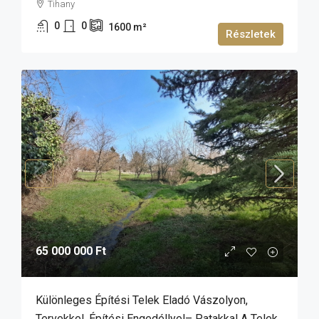
Tihany
0
0
1600
m²
Részletek
65 000 000 Ft
Különleges Építési Telek Eladó Vászolyon,
Tervekkel, Építési Engedéllyel– Patakkal A Telek