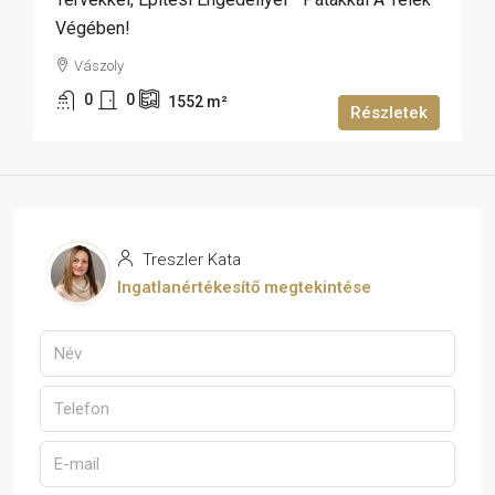
Végében!
Vászoly
0
0
1552
m²
Részletek
Treszler Kata
Ingatlanértékesítő megtekintése