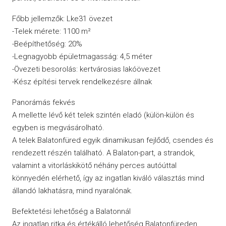
Főbb jellemzők: Lke31 övezet
-Telek mérete: 1100 m²
-Beépíthetőség: 20%
-Legnagyobb épületmagasság: 4,5 méter
-Övezeti besorolás: kertvárosias lakóövezet
-Kész építési tervek rendelkezésre állnak
Panorámás fekvés
A mellette lévő két telek szintén eladó (külön-külön és
egyben is megvásárolható.
A telek Balatonfüred egyik dinamikusan fejlődő, csendes és
rendezett részén található. A Balaton-part, a strandok,
valamint a vitorláskikötő néhány perces autóúttal
könnyedén elérhető, így az ingatlan kiváló választás mind
állandó lakhatásra, mind nyaralónak.
Befektetési lehetőség a Balatonnál
Az ingatlan ritka és értékálló lehetőség Balatonfüreden,