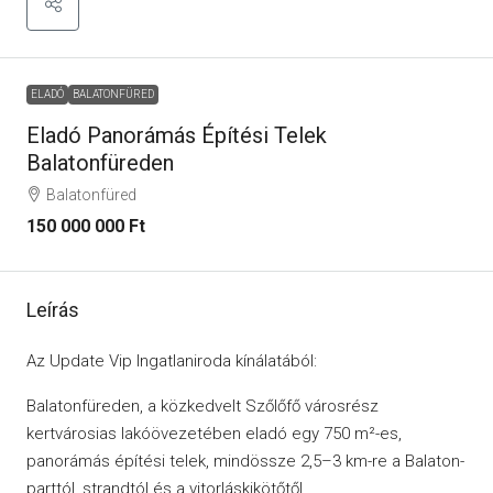
ELADÓ
BALATONFÜRED
Eladó Panorámás Építési Telek
Balatonfüreden
Balatonfüred
150 000 000 Ft
Leírás
Az Update Vip Ingatlaniroda kínálatából:
Balatonfüreden, a közkedvelt Szőlőfő városrész
kertvárosias lakóövezetében eladó egy 750 m²-es,
panorámás építési telek, mindössze 2,5–3 km-re a Balaton-
parttól, strandtól és a vitorláskikötőtől.