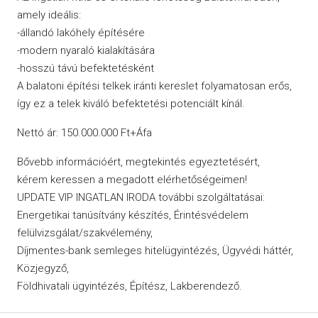
amely ideális:
-állandó lakóhely építésére
-modern nyaraló kialakítására
-hosszú távú befektetésként
A balatoni építési telkek iránti kereslet folyamatosan erős,
így ez a telek kiváló befektetési potenciált kínál.
Nettó ár: 150.000.000 Ft+Áfa
Bővebb információért, megtekintés egyeztetésért,
kérem keressen a megadott elérhetőségeimen!
UPDATE VIP INGATLAN IRODA további szolgáltatásai:
Energetikai tanúsítvány készítés, Érintésvédelem
felülvizsgálat/szakvélemény,
Díjmentes-bank semleges hitelügyintézés, Ügyvédi háttér,
Közjegyző,
Földhivatali ügyintézés, Építész, Lakberendező.