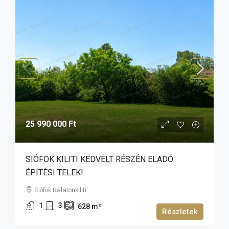
25 990 000 Ft
SIÓFOK KILITI KEDVELT RÉSZÉN ELADÓ
ÉPÍTÉSI TELEK!
Siófok Balatonkiliti
1
3
628
m²
Részletek