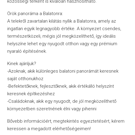
közösségi térként is kiválóan hasznosítható.
Örök panoráma a Balatonra:
A telekről zavartalan kilátás nyílik a Balatonra, amely az
ingatlan egyik legnagyobb értéke. A környezet csendes,
természetközeli, mégis jól megközelíthető, így ideális
helyszíne lehet egy nyugodt otthon vagy egy prémium
nyaraló építésének.
Kinek ajánljuk?
-Azoknak, akik különleges balatoni panorámát keresnek
saját otthonukhoz
-Befektetőknek, fejlesztőknek, akik értékálló helyszínt
keresnek építkezéshez
-Családoknak, akik egy nyugodt, de jól megközelíthető
környezetben szeretnének élni vagy pihenni
Bővebb információért, megtekintés egyeztetésért, kérem
keressen a megadott elérhetőségeimen!