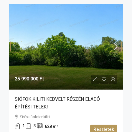
25 990 000 Ft
SIÓFOK KILITI KEDVELT RÉSZÉN ELADÓ
ÉPÍTÉSI TELEK!
Siófok Balatonkiliti
1
3
628
m²
Részletek