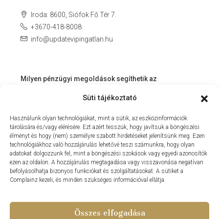
Iroda: 8600, Siófok Fő Tér 7.
+3670-418-8008
info@updatevipingatlan.hu
Milyen pénzügyi megoldások segíthetik az
ingatlanvásárlást és az azt követő időszakot?
Süti tájékoztató
Miért érdemes velünk dolgozni? – Személyre szabott
Használunk olyan technológiákat, mint a sütik, az eszközinformációk
szolgáltatás a Balaton környékén
tárolására és/vagy elérésére. Ezt azért tesszük, hogy javítsuk a böngészési
MIT KÍNÁLHAT SZÁMUNKRA EGY INGATLANIRODA VEVŐI
élményt és hogy (nem) személyre szabott hirdetéseket jelenítsünk meg. Ezen
technológiákhoz való hozzájárulás lehetővé teszi számunkra, hogy olyan
ÉS ELADÓI NÉZŐPONTBÓL?
adatokat dolgozzunk fel, mint a böngészési szokások vagy egyedi azonosítók
ezen az oldalon. A hozzájárulás megtagadása vagy visszavonása negatívan
MILYEN KÖLTSÉGEKKEL KELL SZÁMOLNUNK
befolyásolhatja bizonyos funkciókat és szolgáltatásokat. A sütiket a
INGATLANVÁSÁRLÁS SORÁN?
Complainz kezeli, és minden szükséges információval ellátja.
NYARALNI MENT A HASZNÁLTLAKÁS-PIAC
Összes elfogadása