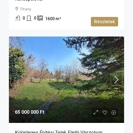
Tihany
0
0
1600
m²
Részletek
65 000 000 Ft
Különleges Építési Telek Eladó Vászolyon,