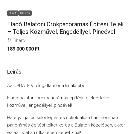
ELADÓ
TIHANY
Eladó Balatoni Örökpanorámás Építési Telek
– Teljes Közművel, Engedéllyel, Pincével!
Tihany
189 000 000 Ft
Leírás
Az UPDATE Vip Ingatlaniroda kínálatából:
Eladó balatoni örökpanorámás építési telek – teljes
közművel, engedéllyel, pincével!
Ha egy igazán különleges és sokoldalúan hasznosítható
panorámás építési telket keres a Balaton közelében, akkor
ez az ingatlan ritka lehetőséget kínál!