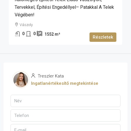
Tervekkel, Építési Engedéllyel– Patakkal A Telek
Végében!
Vászoly
0
0
1552
m²
Részletek
Treszler Kata
Ingatlanértékesítő megtekintése