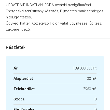
UPDATE VIP INGATLAN IRODA további szolgáltatásai:
Energetikai tanúsítvány készítés, Díjmentes-bank semleges
hitelügyintézés,
Ügyvédi háttér, Közjegyző, Földhivatali ügyintézés, Építész,
Lakberendező.
Részletek
Ár
189 000 000 Ft
Alapterület
30 m²
Telekterület
2960 m²
Szoba
0
Fürdőszoba
0