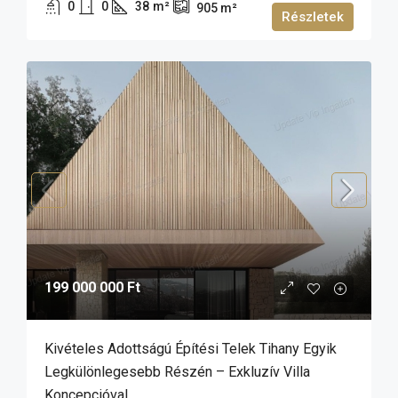
0
0
38
m²
905
m²
Részletek
199 000 000 Ft
Kivételes Adottságú Építési Telek Tihany Egyik
Legkülönlegesebb Részén – Exkluzív Villa
Koncepcióval