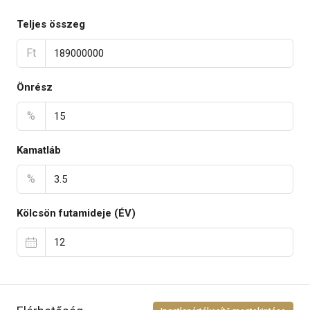
Teljes összeg
Ft
Önrész
%
Kamatláb
%
Kölcsön futamideje (ÉV)