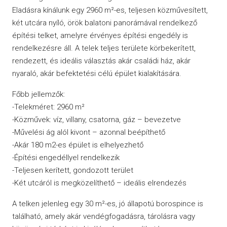
Eladásra kínálunk egy 2960 m²-es, teljesen közművesített,
két utcára nyíló, örök balatoni panorámával rendelkező
építési telket, amelyre érvényes építési engedély is
rendelkezésre áll. A telek teljes területe körbekerített,
rendezett, és ideális választás akár családi ház, akár
nyaraló, akár befektetési célú épület kialakítására.
Főbb jellemzők:
-Telekméret: 2960 m²
-Közművek: víz, villany, csatorna, gáz – bevezetve
-Művelési ág alól kivont – azonnal beépíthető
-Akár 180 m2-es épület is elhelyezhető
-Építési engedéllyel rendelkezik
-Teljesen kerített, gondozott terület
-Két utcáról is megközelíthető – ideális elrendezés
A telken jelenleg egy 30 m²-es, jó állapotú borospince is
található, amely akár vendégfogadásra, tárolásra vagy