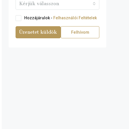
Kérjük válasszon
Hozzájárulok -
Felhasználói Feltételek
Üzenetet küldök
Felhívom