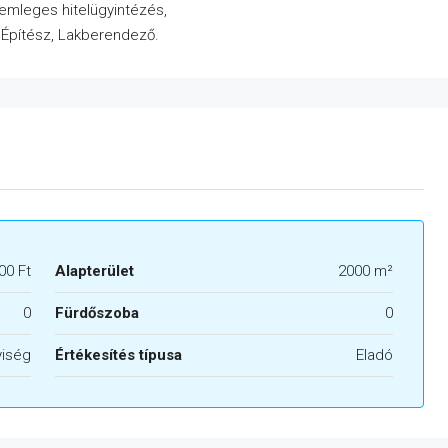
semleges hitelügyintézés,
, Építész, Lakberendező.
00 Ft
Alapterület
2000 m²
0
Fürdőszoba
0
yiség
Értékesítés típusa
Eladó