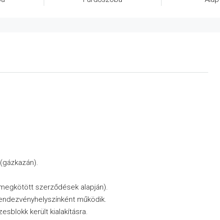
 (gázkazán).
 megkötött szerződések alapján).
e rendezvényhelyszínként működik.
esblokk került kialakításra.