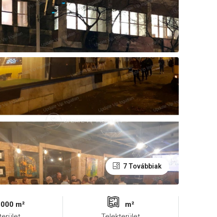
7 Továbbiak
2000 m²
m²
terület
Telekterület