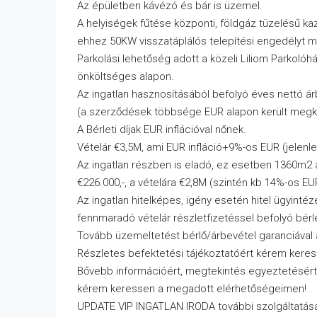
Az épületben kávézó és bár is üzemel.
A helyiségek fűtése központi, földgáz tüzelésű kaz
ehhez 50KW visszatáplálós telepítési engedélyt me
Parkolási lehetőség adott a közeli Liliom Parkoló
önköltséges alapon.
Az ingatlan hasznosításából befolyó éves nettó ár
(a szerződések többsége EUR alapon került megk
A Bérleti díjak EUR inflációval nőnek.
Vételár €3,5M, ami EUR infláció+9%-os EUR (jelen
Az ingatlan részben is eladó, ez esetben 1360m2 
€226.000,-, a vételára €2,8M (szintén kb 14%-os E
Az ingatlan hitelképes, igény esetén hitel ügyinté
fennmaradó vételár részletfizetéssel befolyó bérle
Tovább üzemeltetést bérlő/árbevétel garanciával a j
Részletes befektetési tájékoztatóért kérem keres
Bővebb információért, megtekintés egyeztetésért
kérem keressen a megadott elérhetőségeimen!
UPDATE VIP INGATLAN IRODA további szolgáltatása