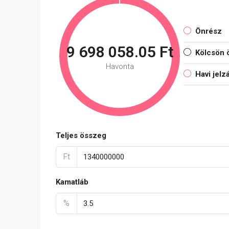
Önrész
9 698 058.05 Ft
Kölcsön 
Havonta
Havi jelz
Teljes összeg
Ft
Kamatláb
%