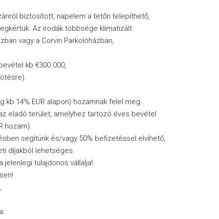
ánról biztosított, napelem a tetőn telepíthető,
gkértük. Az irodák többsége klimatizált.
házban vagy a Corvin Parkolóházban,
bevétel kb €300.000,
ötésre).
leg kb 14% EUR alapon) hozamnak felel meg.
az eladó terület, amelyhez tartozó éves bevétel
UR hozam).
zésben segítünk és/vagy 50% befizetéssel elvihető,
ti díjakból lehetséges.
elenlegi tulajdonos vállalja!
sen!
,
i: