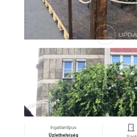
Ingatlantípus
Üzlethelyiség
Szo