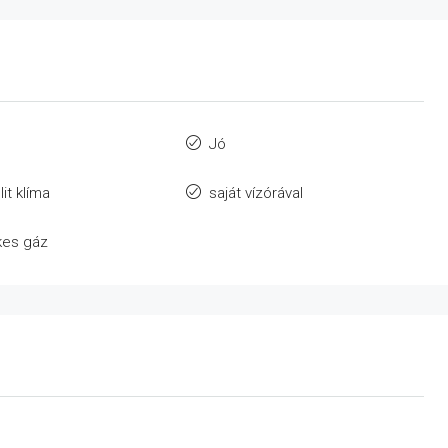
Jó
lit klíma
saját vízórával
kes gáz