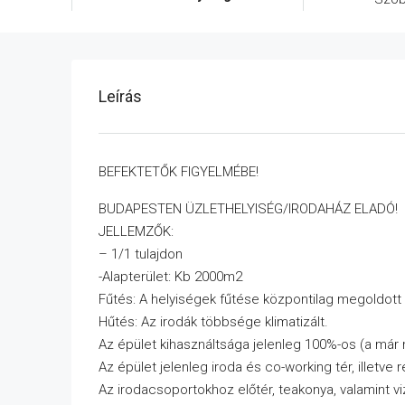
Leírás
BEFEKTETŐK FIGYELMÉBE!
BUDAPESTEN ÜZLETHELYISÉG/IRODAHÁZ ELADÓ!
JELLEMZŐK:
– 1/1 tulajdon
-Alapterület: Kb 2000m2
Fűtés: A helyiségek fűtése központilag megoldott
Hűtés: Az irodák többsége klimatizált.
Az épület kihasználtsága jelenleg 100%-os (a már
Az épület jelenleg iroda és co-working tér, illetv
Az irodacsoportokhoz előtér, teakonya, valamint viz