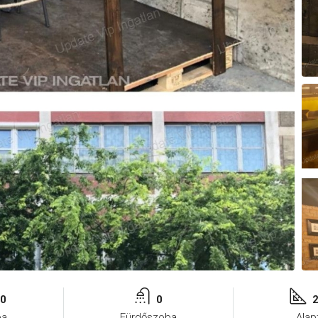
0
0
ba
Fürdőszoba
Alap