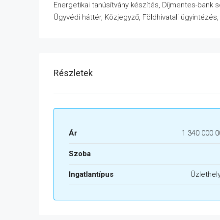
Energetikai tanúsítvány készítés, Díjmentes-bank 
Ügyvédi háttér, Közjegyző, Földhivatali ügyintézés
Részletek
Ár
1 340 000 0
Szoba
Ingatlantípus
Üzlethel