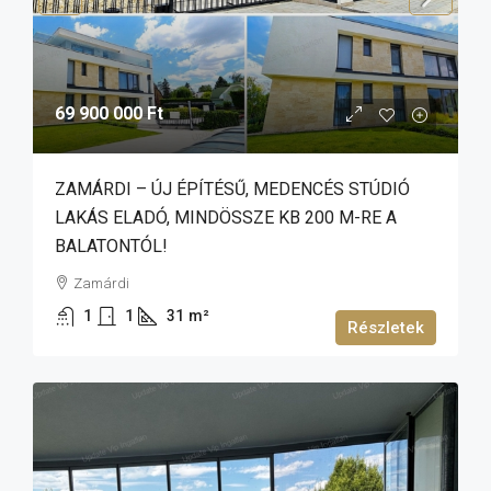
69 900 000 Ft
ZAMÁRDI – ÚJ ÉPÍTÉSŰ, MEDENCÉS STÚDIÓ
LAKÁS ELADÓ, MINDÖSSZE KB 200 M-RE A
BALATONTÓL!
Zamárdi
1
1
31
m²
Részletek