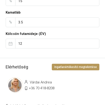
%
Kamatláb
%
Kölcsön futamideje (ÉV)
Elérhetőség
Ingatlanértékesítő megtekintése
Várdai Andrea
+36 70 418-8208