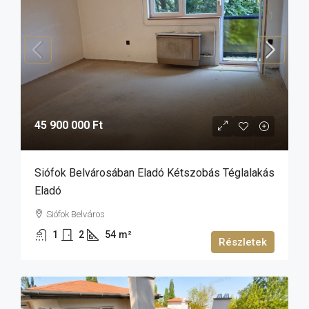
45 900 000 Ft
Siófok Belvárosában Eladó Kétszobás Téglalakás
Eladó
Siófok Belváros
1
2
54
m²
Részletek