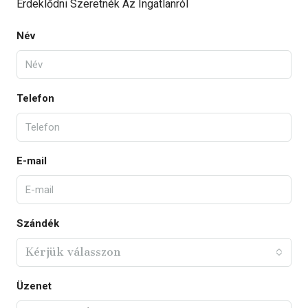
Érdeklődni Szeretnék Az Ingatlanról
Név
Telefon
E-mail
Szándék
Kérjük válasszon
Üzenet