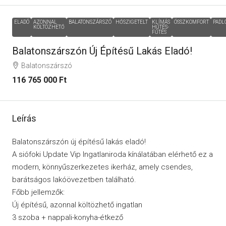
ELADÓ
AZONNAL
BALATONSZÁRSZÓ
HŐSZIGETELT
KLÍMÁS
ÖSSZKOMFORT
PADL
KÖLTÖZHETŐ
HŰTÉS-
FŰTÉS
Balatonszárszón Új Építésű Lakás Eladó!
Balatonszárszó
116 765 000 Ft
Leírás
Balatonszárszón új építésű lakás eladó!
A siófoki Update Vip Ingatlaniroda kínálatában elérhető ez a
modern, könnyűszerkezetes ikerház, amely csendes,
barátságos lakóövezetben található.
Főbb jellemzők:
Új építésű, azonnal költözhető ingatlan
3 szoba + nappali-konyha-étkező