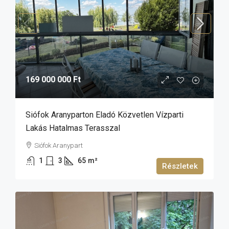
169 000 000 Ft
Siófok Aranyparton Eladó Közvetlen Vízparti
Lakás Hatalmas Terasszal
Siófok Aranypart
1
3
65
m²
Részletek