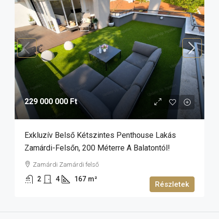
229 000 000 Ft
Exkluzív Belső Kétszintes Penthouse Lakás
Zamárdi-Felsőn, 200 Méterre A Balatontól!
Zamárdi Zamárdi felső
2
4
167
m²
Részletek