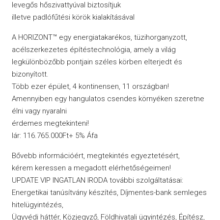
levegős hőszivattyúval biztosítjuk
illetve padlófűtési körök kialakításával
A HORIZONT™ egy energiatakarékos, tüzihorganyzott,
acélszerkezetes építéstechnológia, amely a világ
legkülönbözőbb pontjain széles körben elterjedt és
bizonyított.
Több ezer épület, 4 kontinensen, 11 országban!
Amennyiben egy hangulatos csendes környéken szeretne
élni vagy nyaralni
érdemes megtekinteni!
Iár: 116.765.000Ft+ 5% Áfa
Bővebb információért, megtekintés egyeztetésért,
kérem keressen a megadott elérhetőségeimen!
UPDATE VIP INGATLAN IRODA további szolgáltatásai:
Energetikai tanúsítvány készítés, Díjmentes-bank semleges
hitelügyintézés,
Ügyvédi háttér, Közjegyző, Földhivatali ügyintézés, Építész,