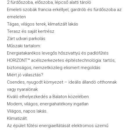
2 fürdőszoba, előszoba, lépcső alatti tároló
Emeleti szobák francia erkéllyel, gardrób és fürdőszoba az
emeleten
Tágas, világos terek, klimatizált lakás
Terasz és saját kertrész
Zárt udvari parkolás
Műszaki tartalom:
Energiatakarékos levegős hőszivattyú és padlófűtés
HORIZONT™ acélszerkezetes építéstechnológia: tartós,
biztonságos, nemzetközileg elismert megoldás
Miért jó választás?
Csendes, nyugodt környezet – ideális állandó otthonnak
vagy nyaralónak
Kiváló elhelyezkedés a Balaton közelében
Modern, világos, energiahatékony ingatlan
Világos, napos lakás.
Klimatizált.
Az épület fűtési energiaellátását elektromos üzemű