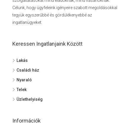
szolgáltatásokat mind eladóknak, mind vásárlóknak.
Célunk, hogy ügyfeleink igényeire szabott megoldásokkal
tegyük egyszerűbbé és gördülékenyebbé az
ingatlanügyeket.
Keressen Ingatlanjaink Között
Lakás
Családi ház
Nyaraló
Telek
Üzlethelyiség
Információk