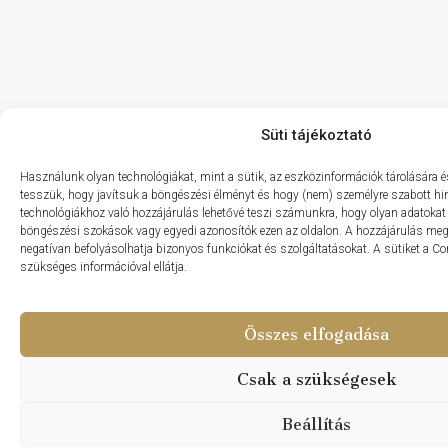
Süti tájékoztató
Használunk olyan technológiákat, mint a sütik, az eszközinformációk tárolására és
tesszük, hogy javítsuk a böngészési élményt és hogy (nem) személyre szabott hir
technológiákhoz való hozzájárulás lehetővé teszi számunkra, hogy olyan adatokat 
böngészési szokások vagy egyedi azonosítók ezen az oldalon. A hozzájárulás m
negatívan befolyásolhatja bizonyos funkciókat és szolgáltatásokat. A sütiket a C
szükséges információval ellátja.
Összes elfogadása
Csak a szükségesek
Beállítás