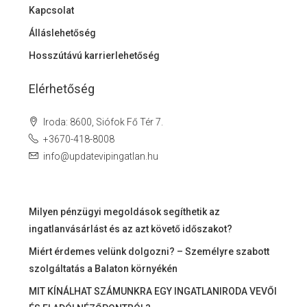
Kapcsolat
Álláslehetőség
Hosszútávú karrierlehetőség
Elérhetőség
Iroda: 8600, Siófok Fő Tér 7.
+3670-418-8008
info@updatevipingatlan.hu
Milyen pénzügyi megoldások segíthetik az
ingatlanvásárlást és az azt követő időszakot?
Miért érdemes velünk dolgozni? – Személyre szabott
szolgáltatás a Balaton környékén
MIT KÍNÁLHAT SZÁMUNKRA EGY INGATLANIRODA VEVŐI