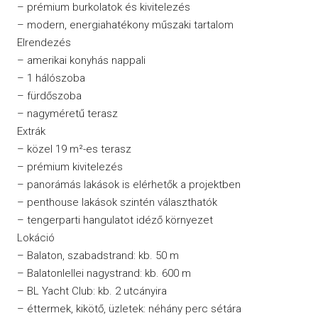
– prémium burkolatok és kivitelezés
– modern, energiahatékony műszaki tartalom
Elrendezés
– amerikai konyhás nappali
– 1 hálószoba
– fürdőszoba
– nagyméretű terasz
Extrák
– közel 19 m²-es terasz
– prémium kivitelezés
– panorámás lakások is elérhetők a projektben
– penthouse lakások szintén választhatók
– tengerparti hangulatot idéző környezet
Lokáció
– Balaton, szabadstrand: kb. 50 m
– Balatonlellei nagystrand: kb. 600 m
– BL Yacht Club: kb. 2 utcányira
– éttermek, kikötő, üzletek: néhány perc sétára