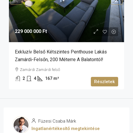
229 000 000 Ft
Exkluzív Belső Kétszintes Penthouse Lakás
Zamárdi-Felsőn, 200 Méterre A Balatontól!
Zamárdi Zamárdi felső
2
4
167
m²
Részletek
Füzesi Csaba Márk
Ingatlanértékesítő megtekintése