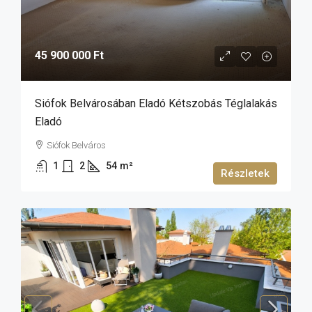
45 900 000 Ft
Siófok Belvárosában Eladó Kétszobás Téglalakás
Eladó
Siófok Belváros
1
2
54
m²
Részletek