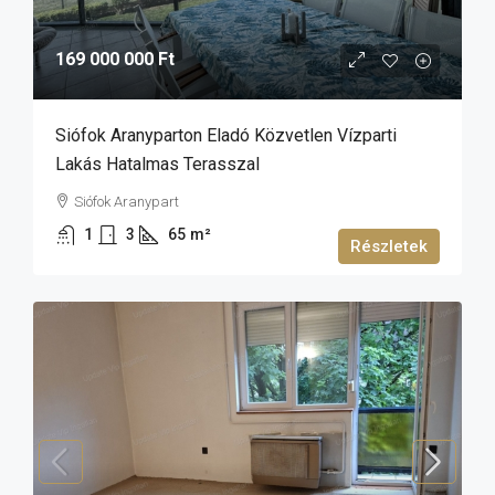
169 000 000 Ft
Siófok Aranyparton Eladó Közvetlen Vízparti
Lakás Hatalmas Terasszal
Siófok Aranypart
1
3
65
m²
Részletek