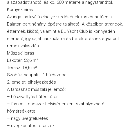
a szabadstrandtól és kb. 600 méterre a nagystrandtól.
Környékleírás
Az ingatlan kiváló elhelyezkedésének köszönhetően a
Balaton-part néhány lépésre található. A közelben strandok,
éttermek, kikötő, valamint a BL Yacht Club is könnyedén
elérhető, így saját használatra és befektetésnek egyaránt
remek választás.
Műszaki leírás
Lakótér: 52,6 m²
Terasz: 18,6 m²
Szobák: nappali + 1 hálószoba
2. emeleti elhelyezkedés
A társasház műszaki jellemzői:
– hőszivattyús hűtés-fűtés
– fan-coil rendszer helyiségenként szabályozható
hőmérséklettel
– nagy üvegfelületek
– üvegkorlátos teraszok