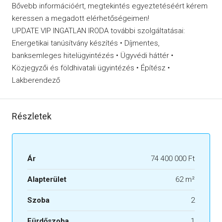
Bővebb információért, megtekintés egyeztetéséért kérem
keressen a megadott elérhetőségeimen!
UPDATE VIP INGATLAN IRODA további szolgáltatásai:
Energetikai tanúsítvány készítés • Díjmentes,
banksemleges hitelügyintézés • Ügyvédi háttér •
Közjegyzői és földhivatali ügyintézés • Építész •
Lakberendező
Részletek
Ár
74 400 000 Ft
Alapterület
62 m²
Szoba
2
Fürdőszoba
1