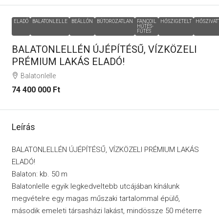
ELADÓ
BALATONLELLE
BEÁLLÓN
BÚTOROZATLAN
FANCOIL
HŐSZIGETELT
HŐSZIVAT
HŰTÉS-
FŰTÉS
BALATONLELLÉN ÚJÉPÍTÉSŰ, VÍZKÖZELI
PRÉMIUM LAKÁS ELADÓ!
Balatonlelle
74 400 000 Ft
Leírás
BALATONLELLÉN ÚJÉPÍTÉSŰ, VÍZKÖZELI PRÉMIUM LAKÁS
ELADÓ!
Balaton: kb. 50 m
Balatonlelle egyik legkedveltebb utcájában kínálunk
megvételre egy magas műszaki tartalommal épülő,
második emeleti társasházi lakást, mindössze 50 méterre