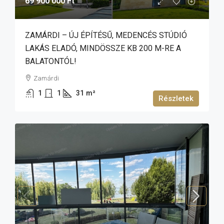
69 900 000 Ft
ZAMÁRDI – ÚJ ÉPÍTÉSŰ, MEDENCÉS STÚDIÓ
LAKÁS ELADÓ, MINDÖSSZE KB 200 M-RE A
BALATONTÓL!
Zamárdi
1
1
31
m²
Részletek