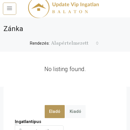
Zánka
Alapértelmezett
Rendezés:
No listing found.
Eladó
Kiadó
Ingatlantípus