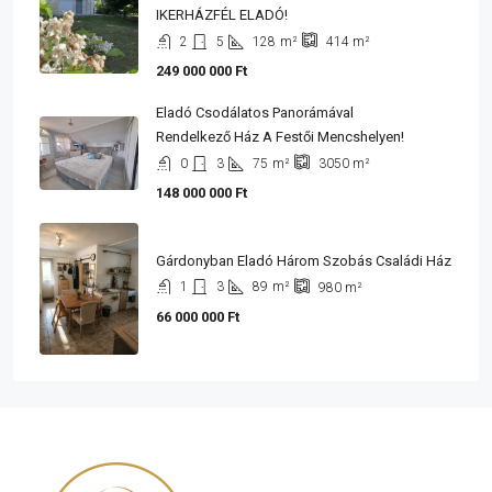
IKERHÁZFÉL ELADÓ!
2
5
128
m²
414
m²
249 000 000 Ft
Eladó Csodálatos Panorámával
Rendelkező Ház A Festői Mencshelyen!
0
3
75
m²
3050
m²
148 000 000 Ft
Gárdonyban Eladó Három Szobás Családi Ház
1
3
89
m²
980
m²
66 000 000 Ft