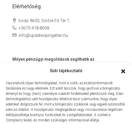
Elérhetőség
Iroda: 8600, Siófok Fő Tér 7.
+3670-418-8008
info@updatevipingatlan.hu
Milyen pénzügyi megoldások segíthetik az
ingatlanvásárlást és az azt követő időszakot?
Süti tájékoztató
Miért érdemes velünk dolgozni? – Személyre szabott
Használunk olyan technológiákat, mint a sütik, az eszközinformációk
szolgáltatás a Balaton környékén
tárolására és/vagy elérésére. Ezt azért tesszük, hogy javítsuk a böngészési
MIT KÍNÁLHAT SZÁMUNKRA EGY INGATLANIRODA VEVŐI
élményt és hogy (nem) személyre szabott hirdetéseket jelenítsünk meg. Ezen
technológiákhoz való hozzájárulás lehetővé teszi számunkra, hogy olyan
ÉS ELADÓI NÉZŐPONTBÓL?
adatokat dolgozzunk fel, mint a böngészési szokások vagy egyedi azonosítók
ezen az oldalon. A hozzájárulás megtagadása vagy visszavonása negatívan
MILYEN KÖLTSÉGEKKEL KELL SZÁMOLNUNK
befolyásolhatja bizonyos funkciókat és szolgáltatásokat. A sütiket a
INGATLANVÁSÁRLÁS SORÁN?
Complainz kezeli, és minden szükséges információval ellátja.
NYARALNI MENT A HASZNÁLTLAKÁS-PIAC