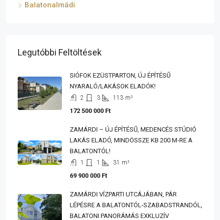
Balatonalmádi
Legutóbbi Feltöltések
SIÓFOK EZÜSTPARTON, ÚJ ÉPÍTÉSŰ
NYARALÓ/LAKÁSOK ELADÓK!
2
3
113
m²
172 500 000 Ft
ZAMÁRDI – ÚJ ÉPÍTÉSŰ, MEDENCÉS STÚDIÓ
LAKÁS ELADÓ, MINDÖSSZE KB 200 M-RE A
BALATONTÓL!
1
1
31
m²
69 900 000 Ft
ZAMÁRDI VÍZPARTI UTCÁJÁBAN, PÁR
LÉPÉSRE A BALATONTÓL-SZABADSTRANDÓL,
BALATONI PANORÁMÁS EXKLUZÍV