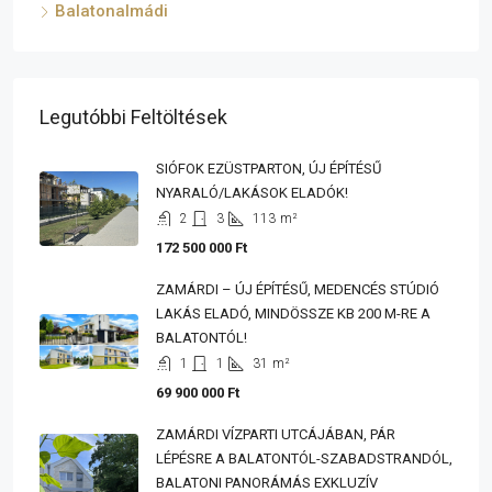
Balatonalmádi
Legutóbbi Feltöltések
SIÓFOK EZÜSTPARTON, ÚJ ÉPÍTÉSŰ
NYARALÓ/LAKÁSOK ELADÓK!
2
3
113
m²
172 500 000 Ft
ZAMÁRDI – ÚJ ÉPÍTÉSŰ, MEDENCÉS STÚDIÓ
LAKÁS ELADÓ, MINDÖSSZE KB 200 M-RE A
BALATONTÓL!
1
1
31
m²
69 900 000 Ft
ZAMÁRDI VÍZPARTI UTCÁJÁBAN, PÁR
LÉPÉSRE A BALATONTÓL-SZABADSTRANDÓL,
BALATONI PANORÁMÁS EXKLUZÍV