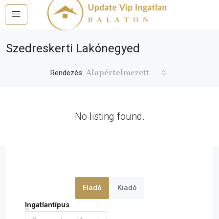
Szedreskerti Lakónegyed
Alapértelmezett
Rendezés:
No listing found.
Eladó
Kiadó
Ingatlantípus