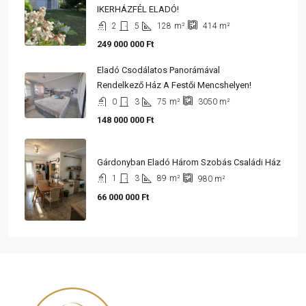
IKERHÁZFÉL ELADÓ!
2
5
128
m²
414
m²
249 000 000 Ft
Eladó Csodálatos Panorámával
Rendelkező Ház A Festői Mencshelyen!
0
3
75
m²
3050
m²
148 000 000 Ft
Gárdonyban Eladó Három Szobás Családi Ház
1
3
89
m²
980
m²
66 000 000 Ft