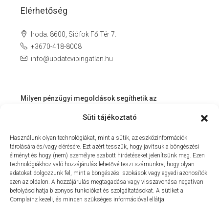
Elérhetőség
Iroda: 8600, Siófok Fő Tér 7.
+3670-418-8008
info@updatevipingatlan.hu
Milyen pénzügyi megoldások segíthetik az
ingatlanvásárlást és az azt követő időszakot?
Süti tájékoztató
Miért érdemes velünk dolgozni? – Személyre szabott
Használunk olyan technológiákat, mint a sütik, az eszközinformációk
szolgáltatás a Balaton környékén
tárolására és/vagy elérésére. Ezt azért tesszük, hogy javítsuk a böngészési
MIT KÍNÁLHAT SZÁMUNKRA EGY INGATLANIRODA VEVŐI
élményt és hogy (nem) személyre szabott hirdetéseket jelenítsünk meg. Ezen
technológiákhoz való hozzájárulás lehetővé teszi számunkra, hogy olyan
ÉS ELADÓI NÉZŐPONTBÓL?
adatokat dolgozzunk fel, mint a böngészési szokások vagy egyedi azonosítók
ezen az oldalon. A hozzájárulás megtagadása vagy visszavonása negatívan
MILYEN KÖLTSÉGEKKEL KELL SZÁMOLNUNK
befolyásolhatja bizonyos funkciókat és szolgáltatásokat. A sütiket a
INGATLANVÁSÁRLÁS SORÁN?
Complainz kezeli, és minden szükséges információval ellátja.
NYARALNI MENT A HASZNÁLTLAKÁS-PIAC