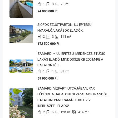
1
3
70
m²
94 900 000 Ft
SIÓFOK EZÜSTPARTON, ÚJ ÉPÍTÉSŰ
NYARALÓ/LAKÁSOK ELADÓK!
2
3
113
m²
172 500 000 Ft
ZAMÁRDI – ÚJ ÉPÍTÉSŰ, MEDENCÉS STÚDIÓ
LAKÁS ELADÓ, MINDÖSSZE KB 200 M-RE A
BALATONTÓL!
1
1
31
m²
69 900 000 Ft
ZAMÁRDI VÍZPARTI UTCÁJÁBAN, PÁR
LÉPÉSRE A BALATONTÓL-SZABADSTRANDÓL,
BALATONI PANORÁMÁS EXKLUZÍV
IKERHÁZFÉL ELADÓ!
2
5
128
m²
414
m²