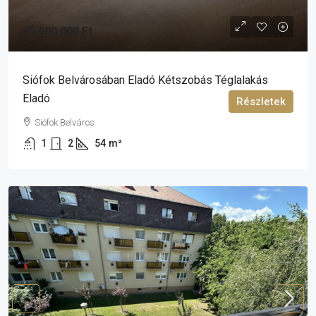
45 900 000 Ft
Siófok Belvárosában Eladó Kétszobás Téglalakás
Eladó
Részletek
Siófok Belváros
1
2
54
m²