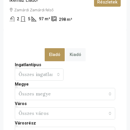
Ikerház Eladó!
Részletek
Zamárdi Zamárdi felső
2
5
97
m²
298
m²
Eladó
Kiadó
Ingatlantípus
Összes ingatlan
Megye
Összes megye
Város
Összes város
Városrész