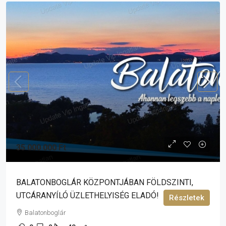
35 000 000 Ft
BALATONBOGLÁR KÖZPONTJÁBAN FÖLDSZINTI,
UTCÁRANYÍLÓ ÜZLETHELYISÉG ELADÓ!
Részletek
Balatonboglár