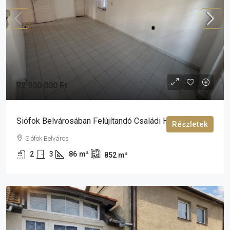
72 900 000 Ft
Siófok Belvárosában Felújítandó Családi Ház Eladó
Részletek
Siófok Belváros
2
3
86
m²
852
m²