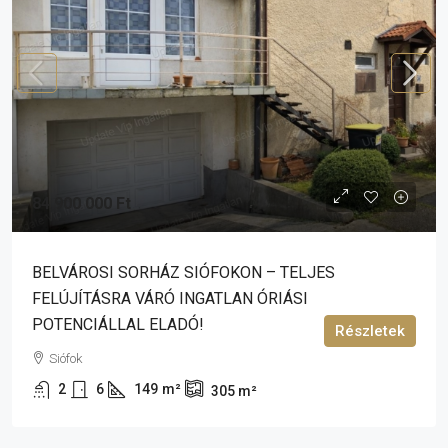
84 900 000 Ft
BELVÁROSI SORHÁZ SIÓFOKON – TELJES
FELÚJÍTÁSRA VÁRÓ INGATLAN ÓRIÁSI
POTENCIÁLLAL ELADÓ!
Részletek
Siófok
2
6
149
m²
305
m²