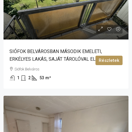
54 900 000 Ft
SIÓFOK BELVÁROSBAN MÁSODIK EMELETI,
ERKÉLYES LAKÁS, SAJÁT TÁROLÓVAL ELADÓ!
Részletek
Siófok Belváros
1
2
53
m²