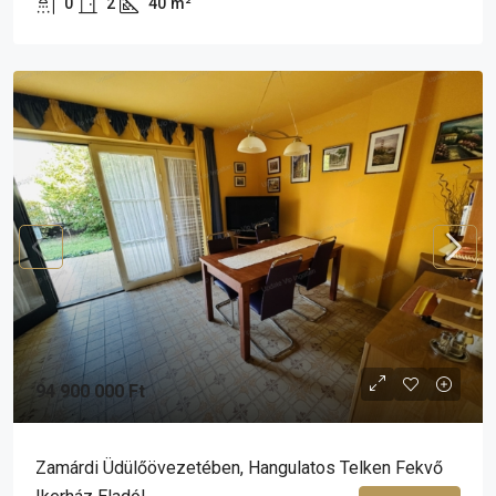
0
2
40
m²
94 900 000 Ft
Zamárdi Üdülőövezetében, Hangulatos Telken Fekvő