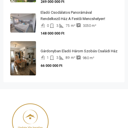
249 000 000 Ft
Eladó Csodálatos Panorámával
Rendelkező Ház A Festői Mencshelyen!
0
3
75
m²
3050
m²
148 000 000 Ft
Gárdonyban Eladó Három Szobás Családi Ház
1
3
89
m²
980
m²
66 000 000 Ft