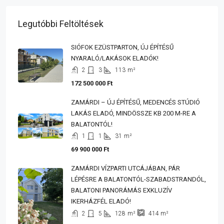
Legutóbbi Feltöltések
SIÓFOK EZÜSTPARTON, ÚJ ÉPÍTÉSŰ
NYARALÓ/LAKÁSOK ELADÓK!
2
3
113
m²
172 500 000 Ft
ZAMÁRDI – ÚJ ÉPÍTÉSŰ, MEDENCÉS STÚDIÓ
LAKÁS ELADÓ, MINDÖSSZE KB 200 M-RE A
BALATONTÓL!
1
1
31
m²
69 900 000 Ft
ZAMÁRDI VÍZPARTI UTCÁJÁBAN, PÁR
LÉPÉSRE A BALATONTÓL-SZABADSTRANDÓL,
BALATONI PANORÁMÁS EXKLUZÍV
IKERHÁZFÉL ELADÓ!
2
5
128
m²
414
m²