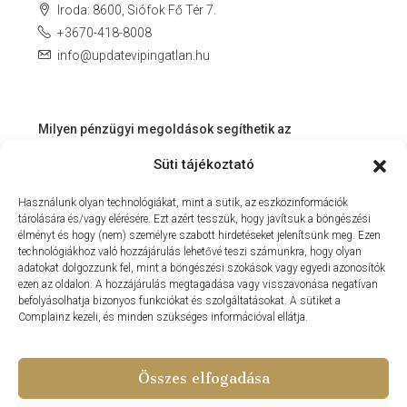
Iroda: 8600, Siófok Fő Tér 7.
+3670-418-8008
info@updatevipingatlan.hu
Milyen pénzügyi megoldások segíthetik az
ingatlanvásárlást és az azt követő időszakot?
Süti tájékoztató
Miért érdemes velünk dolgozni? – Személyre szabott
Használunk olyan technológiákat, mint a sütik, az eszközinformációk
szolgáltatás a Balaton környékén
tárolására és/vagy elérésére. Ezt azért tesszük, hogy javítsuk a böngészési
MIT KÍNÁLHAT SZÁMUNKRA EGY INGATLANIRODA VEVŐI
élményt és hogy (nem) személyre szabott hirdetéseket jelenítsünk meg. Ezen
technológiákhoz való hozzájárulás lehetővé teszi számunkra, hogy olyan
ÉS ELADÓI NÉZŐPONTBÓL?
adatokat dolgozzunk fel, mint a böngészési szokások vagy egyedi azonosítók
ezen az oldalon. A hozzájárulás megtagadása vagy visszavonása negatívan
MILYEN KÖLTSÉGEKKEL KELL SZÁMOLNUNK
befolyásolhatja bizonyos funkciókat és szolgáltatásokat. A sütiket a
INGATLANVÁSÁRLÁS SORÁN?
Complainz kezeli, és minden szükséges információval ellátja.
NYARALNI MENT A HASZNÁLTLAKÁS-PIAC
Összes elfogadása