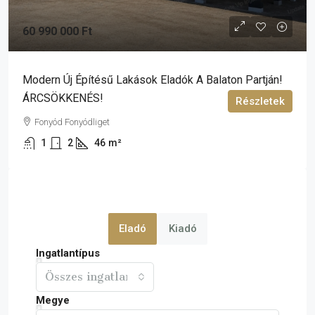
60 990 000 Ft
Modern Új Építésű Lakások Eladók A Balaton Partján!
ÁRCSÖKKENÉS!
Részletek
Fonyód Fonyódliget
1
2
46
m²
Eladó
Kiadó
Ingatlantípus
Összes ingatlan
Megye