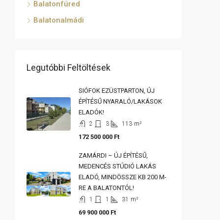
Balatonfüred
Balatonalmádi
Legutóbbi Feltöltések
SIÓFOK EZÜSTPARTON, ÚJ
ÉPÍTÉSŰ NYARALÓ/LAKÁSOK
ELADÓK!
2
3
113
m²
172 500 000 Ft
ZAMÁRDI – ÚJ ÉPÍTÉSŰ,
MEDENCÉS STÚDIÓ LAKÁS
ELADÓ, MINDÖSSZE KB 200 M-
RE A BALATONTÓL!
1
1
31
m²
69 900 000 Ft