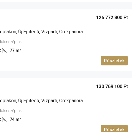
126 772 800 Ft
Siófok Széplakon, Új Építésű, Vízparti, Örökpanorámás, Medencés Lakás Eladó!
alatonszéplak
2
77
m²
Részletek
130 769 100 Ft
Siófok Széplakon, Új Építésű, Vízparti, Örökpanorámás, Medencés Lakás Eladó!
alatonszéplak
2
74
m²
Részletek