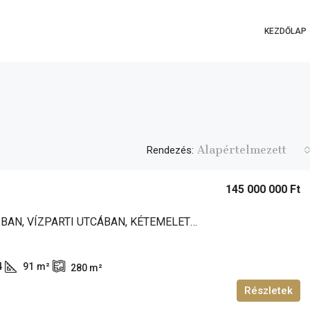
KEZDŐLAP
Alapértelmezett
Rendezés:
145 000 000 Ft
ZAMÁRDIBAN, VÍZPARTI UTCÁBAN, KÉTEMELETES, IGÉNYES KIVITELEZÉSŰ, PANORÁMÁS IKERFÉL ELADÓ!
4
91
m²
280
m²
Részletek