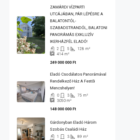
ZAMÁRDI VÍZPARTI
UTCÁJÁBAN, PÁR LÉPÉSRE A
BALATONTÓL-
SZABADSTRANDÓL, BALATONI
PANORÁMÁS EXKLUZÍV
IKERHÁZFÉL ELADÓ!
2
5
128
m²
414
m²
249 000 000 Ft
Eladó Csodálatos Panorámával
Rendelkező Ház A Festői
Mencshelyen!
0
3
75
m²
3050
m²
148 000 000 Ft
Gárdonyban Eladó Három
Szobás Családi Ház
1
3
89
m²