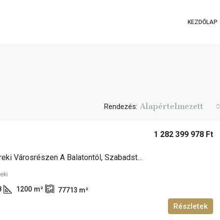
KEZDŐLAP
Alapértelmezett
Rendezés:
1 282 399 978 Ft
Siófok Töreki Városrészen A Balatontól, Szabadstrandtól, Kb 4km-Re Családiház/birtok (Major) Eladó!
reki
8
1200
m²
77713
m²
Részletek