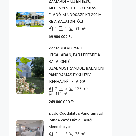
ZAMÁRDI – ÚJ ÉPÍTÉSŰ,
MEDENCÉS STÚDIÓ LAKÁS
ELADÓ, MINDÖSSZE KB 200 M-
RE A BALATONTÓL!
1
1
31
m²
69 900 000 Ft
ZAMÁRDI VÍZPARTI
UTCÁJÁBAN, PÁR LÉPÉSRE A
BALATONTÓL-
SZABADSTRANDÓL, BALATONI
PANORÁMÁS EXKLUZÍV
IKERHÁZFÉL ELADÓ!
2
5
128
m²
414
m²
249 000 000 Ft
Eladó Csodálatos Panorámával
Rendelkező Ház A Festői
Mencshelyen!
0
3
75
m²