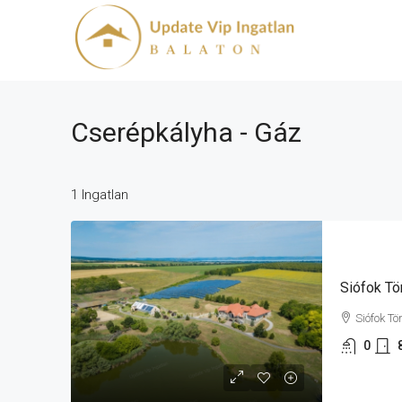
Cserépkályha - Gáz
1 Ingatlan
Siófok Tö
0