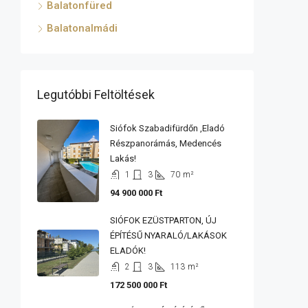
Balatonfüred
Balatonalmádi
Legutóbbi Feltöltések
Siófok Szabadifürdőn ,eladó
Részpanorámás, Medencés
Lakás!
1
3
70
m²
94 900 000 Ft
SIÓFOK EZÜSTPARTON, ÚJ
ÉPÍTÉSŰ NYARALÓ/LAKÁSOK
ELADÓK!
2
3
113
m²
172 500 000 Ft