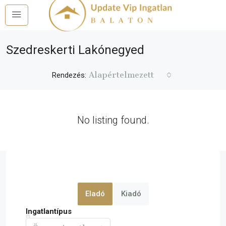
Szedreskerti Lakónegyed
Alapértelmezett
Rendezés:
No listing found.
Eladó
Kiadó
Ingatlantípus