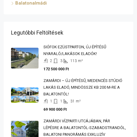
Balatonalmádi
Legutóbbi Feltöltések
SIÓFOK EZÜSTPARTON, ÚJ ÉPÍTÉSŰ
NYARALÓ/LAKÁSOK ELADÓK!
2
3
113
m²
172 500 000 Ft
ZAMÁRDI – ÚJ ÉPÍTÉSŰ, MEDENCÉS STÚDIÓ
LAKÁS ELADÓ, MINDÖSSZE KB 200 M-RE A
BALATONTÓL!
1
1
31
m²
69 900 000 Ft
ZAMÁRDI VÍZPARTI UTCÁJÁBAN, PÁR
LÉPÉSRE A BALATONTÓL-SZABADSTRANDÓL,
BALATONI PANORÁMÁS EXKLUZÍV