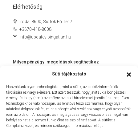
Elérhetőség
Iroda: 8600, Siófok Fő Tér 7.
+3670-418-8008
info@updatevipingatlan.hu
Milyen pénzügyi megoldások segíthetik az
ingatlanvásárlást és az azt követő időszakot?
Süti tájékoztató
Miért érdemes velünk dolgozni? – Személyre szabott
Használunk olyan technológiákat, mint a sütik, az eszközinformációk
szolgáltatás a Balaton környékén
tárolására és/vagy elérésére. Ezt azért tesszük, hogy javítsuk a böngészési
MIT KÍNÁLHAT SZÁMUNKRA EGY INGATLANIRODA VEVŐI
élményt és hogy (nem) személyre szabott hirdetéseket jelenítsünk meg. Ezen
technológiákhoz való hozzájárulás lehetővé teszi számunkra, hogy olyan
ÉS ELADÓI NÉZŐPONTBÓL?
adatokat dolgozzunk fel, mint a böngészési szokások vagy egyedi azonosítók
ezen az oldalon. A hozzájárulás megtagadása vagy visszavonása negatívan
MILYEN KÖLTSÉGEKKEL KELL SZÁMOLNUNK
befolyásolhatja bizonyos funkciókat és szolgáltatásokat. A sütiket a
INGATLANVÁSÁRLÁS SORÁN?
Complainz kezeli, és minden szükséges információval ellátja.
NYARALNI MENT A HASZNÁLTLAKÁS-PIAC