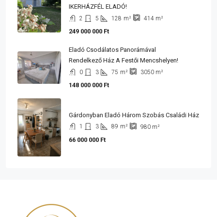
IKERHÁZFÉL ELADÓ!
2
5
128
m²
414
m²
249 000 000 Ft
Eladó Csodálatos Panorámával
Rendelkező Ház A Festői Mencshelyen!
0
3
75
m²
3050
m²
148 000 000 Ft
Gárdonyban Eladó Három Szobás Családi Ház
1
3
89
m²
980
m²
66 000 000 Ft