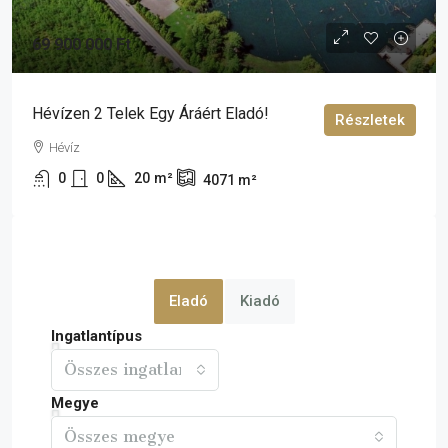
69 900 000 Ft
Hévízen 2 Telek Egy Áráért Eladó!
Részletek
Hévíz
0
0
20
m²
4071
m²
Eladó
Kiadó
Ingatlantípus
Összes ingatlan
Megye
Összes megye