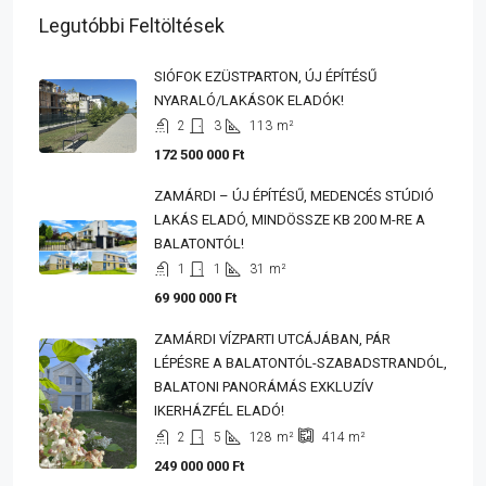
Legutóbbi Feltöltések
SIÓFOK EZÜSTPARTON, ÚJ ÉPÍTÉSŰ
NYARALÓ/LAKÁSOK ELADÓK!
2
3
113
m²
172 500 000 Ft
ZAMÁRDI – ÚJ ÉPÍTÉSŰ, MEDENCÉS STÚDIÓ
LAKÁS ELADÓ, MINDÖSSZE KB 200 M-RE A
BALATONTÓL!
1
1
31
m²
69 900 000 Ft
ZAMÁRDI VÍZPARTI UTCÁJÁBAN, PÁR
LÉPÉSRE A BALATONTÓL-SZABADSTRANDÓL,
BALATONI PANORÁMÁS EXKLUZÍV
IKERHÁZFÉL ELADÓ!
2
5
128
m²
414
m²
249 000 000 Ft