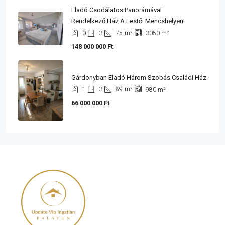
Eladó Csodálatos Panorámával
Rendelkező Ház A Festői Mencshelyen!
0
3
75
m²
3050
m²
148 000 000 Ft
Gárdonyban Eladó Három Szobás Családi Ház
1
3
89
m²
980
m²
66 000 000 Ft