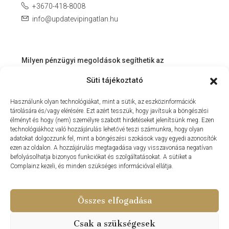
+3670-418-8008
info@updatevipingatlan.hu
Milyen pénzügyi megoldások segíthetik az
ingatlanvásárlást és az azt követő időszakot?
Süti tájékoztató
Miért érdemes velünk dolgozni? – Személyre szabott
Használunk olyan technológiákat, mint a sütik, az eszközinformációk
szolgáltatás a Balaton környékén
tárolására és/vagy elérésére. Ezt azért tesszük, hogy javítsuk a böngészési
MIT KÍNÁLHAT SZÁMUNKRA EGY INGATLANIRODA VEVŐI
élményt és hogy (nem) személyre szabott hirdetéseket jelenítsünk meg. Ezen
technológiákhoz való hozzájárulás lehetővé teszi számunkra, hogy olyan
ÉS ELADÓI NÉZŐPONTBÓL?
adatokat dolgozzunk fel, mint a böngészési szokások vagy egyedi azonosítók
ezen az oldalon. A hozzájárulás megtagadása vagy visszavonása negatívan
MILYEN KÖLTSÉGEKKEL KELL SZÁMOLNUNK
befolyásolhatja bizonyos funkciókat és szolgáltatásokat. A sütiket a
INGATLANVÁSÁRLÁS SORÁN?
Complainz kezeli, és minden szükséges információval ellátja.
NYARALNI MENT A HASZNÁLTLAKÁS-PIAC
Összes elfogadása
Csak a szükségesek