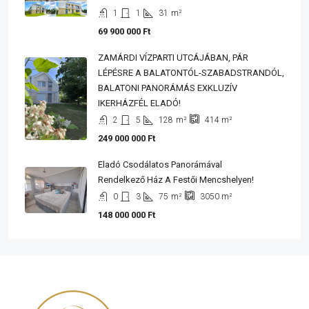
1
1
31
m²
69 900 000 Ft
ZAMÁRDI VÍZPARTI UTCÁJÁBAN, PÁR
LÉPÉSRE A BALATONTÓL-SZABADSTRANDÓL,
BALATONI PANORÁMÁS EXKLUZÍV
IKERHÁZFÉL ELADÓ!
2
5
128
m²
414
m²
249 000 000 Ft
Eladó Csodálatos Panorámával
Rendelkező Ház A Festői Mencshelyen!
0
3
75
m²
3050
m²
148 000 000 Ft