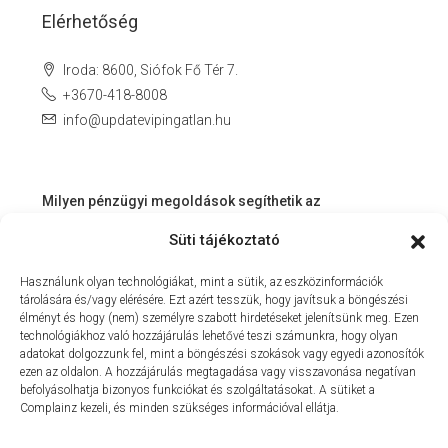
Elérhetőség
Iroda: 8600, Siófok Fő Tér 7.
+3670-418-8008
info@updatevipingatlan.hu
Milyen pénzügyi megoldások segíthetik az
ingatlanvásárlást és az azt követő időszakot?
Süti tájékoztató
Miért érdemes velünk dolgozni? – Személyre szabott
Használunk olyan technológiákat, mint a sütik, az eszközinformációk
szolgáltatás a Balaton környékén
tárolására és/vagy elérésére. Ezt azért tesszük, hogy javítsuk a böngészési
MIT KÍNÁLHAT SZÁMUNKRA EGY INGATLANIRODA VEVŐI
élményt és hogy (nem) személyre szabott hirdetéseket jelenítsünk meg. Ezen
technológiákhoz való hozzájárulás lehetővé teszi számunkra, hogy olyan
ÉS ELADÓI NÉZŐPONTBÓL?
adatokat dolgozzunk fel, mint a böngészési szokások vagy egyedi azonosítók
ezen az oldalon. A hozzájárulás megtagadása vagy visszavonása negatívan
MILYEN KÖLTSÉGEKKEL KELL SZÁMOLNUNK
befolyásolhatja bizonyos funkciókat és szolgáltatásokat. A sütiket a
INGATLANVÁSÁRLÁS SORÁN?
Complainz kezeli, és minden szükséges információval ellátja.
NYARALNI MENT A HASZNÁLTLAKÁS-PIAC