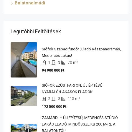
Balatonalmádi
Legutóbbi Feltöltések
Siófok Szabadifürdőn ,eladó Részpanorámás,
Medencés Lakás!
1
3
70
m²
94 900 000 Ft
SIÓFOK EZÜSTPARTON, ÚJ ÉPÍTÉSŰ
NYARALÓ/LAKÁSOK ELADÓK!
2
3
113
m²
172 500 000 Ft
ZAMÁRDI – ÚJ ÉPÍTÉSŰ, MEDENCÉS STÚDIÓ
LAKÁS ELADÓ, MINDÖSSZE KB 200 M-RE A
BALATONTÓL!